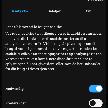
Stegning på løftet rist
Samtykke
Detaljer
Om
Startkomponent til
EGGspander systemet
; fungerer
sammen med Multi Level Rack i to dele
Denne hjemmeside bruger cookies
Håndtagenes størrelse er beregnet til hænder med
Vi bruger cookies til at tilpasse vores indhold og annoncer,
handsker
til at vise dig funktioner til sociale medier og til at
analysere vores trafik. Vi deler også oplysninger om din
brug af vores hjemmeside med vores partnere inden for
sociale medier, annonceringspartnere og analysepartnere.
Modeller
Code
Vores partnere kan kombinere disse data med andre
oplysninger, du har givet dem, eller som de har indsamlet
2XL
119735
fra din brug af deres tjenester.
XLarge
121196
Samtykkevalg
Medium
127242
Nødvendig
Præferencer