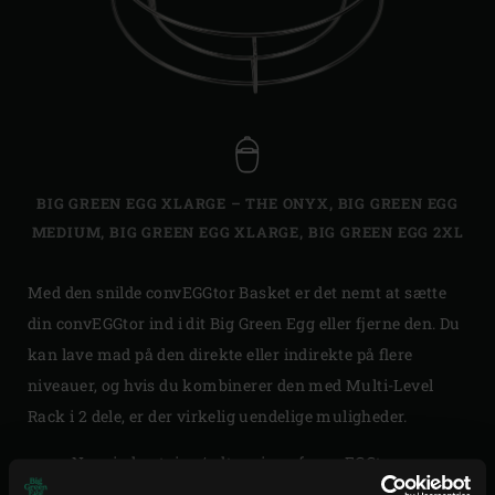
BIG GREEN EGG XLARGE – THE ONYX
,
BIG GREEN EGG
MEDIUM
,
BIG GREEN EGG XLARGE
,
BIG GREEN EGG 2XL
Med den snilde convEGGtor Basket er det nemt at sætte
din convEGGtor ind i dit Big Green Egg eller fjerne den. Du
kan lave mad på den direkte eller indirekte på flere
niveauer, og hvis du kombinerer den med Multi-Level
Rack i 2 dele, er der virkelig uendelige muligheder.
Nem indsætning/udtagning af
convEGGtor
Direkte og indirekte stegning på flere niveauer