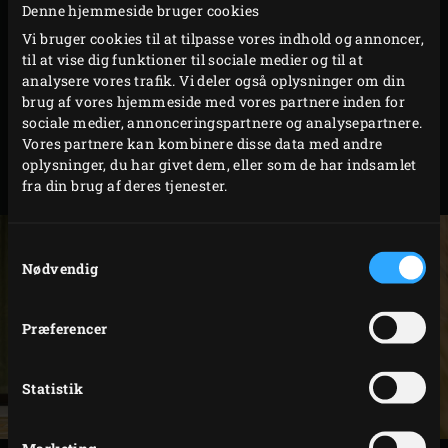
Denne hjemmeside bruger cookies
Alt tilbehør til XLarge-modellen passer til The Onyx.
Vi bruger cookies til at tilpasse vores indhold og annoncer,
Derudover er The Onyx det første EGG med den nye
Dual
til at vise dig funktioner til sociale medier og til at
Zone Cooking Grids
. Udvid dit grillområde med den
analysere vores trafik. Vi deler også oplysninger om din
brug af vores hjemmeside med vores partnere inden for
specielle 2-Piece Multi Level Rack. Med EGG Mates får du
sociale medier, annonceringspartnere og analysepartnere.
meget mere arbejdsplads ved siden af din EGG. En anden
Vores partnere kan kombinere disse data med andre
god idé er at installere The Onyx XLarge i dit Modular EGG
oplysninger, du har givet dem, eller som de har indsamlet
fra din brug af deres tjenester.
Workspace eller udekøkken.
Samtykkevalg
Nødvendig
Præferencer
Statistik
Marketing