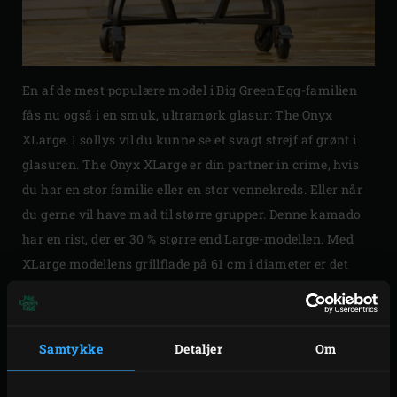
En af de mest populære model i Big Green Egg-familien
fås nu også i en smuk, ultramørk glasur: The Onyx
XLarge. I sollys vil du kunne se et svagt strejf af grønt i
glasuren. The Onyx XLarge er din partner in crime, hvis
du har en stor familie eller en stor vennekreds. Eller når
du gerne vil have mad til større grupper. Denne kamado
har en rist, der er 30 % større end Large-modellen. Med
XLarge modellens grillflade på 61 cm i diameter er det
ikke længere en drøm, men virkelighed at tilberede store
stykker kød, fisk eller flere pizzaer på én gang. Tjek den
attraktive pakke til The Onyx XLarge på vores
It’s a Big
Samtykke
Detaljer
Om
Deal-side
.