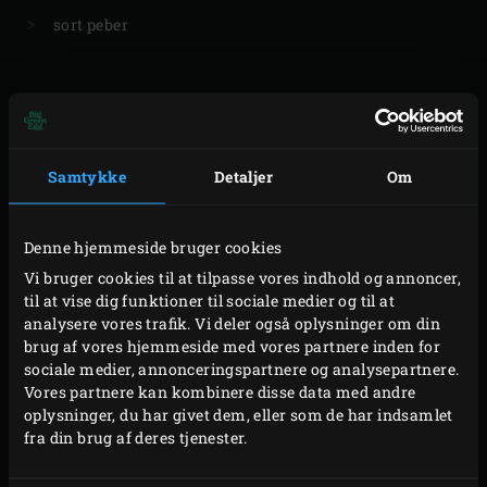
sort peber
TILBEREDNING
Samtykke
Detaljer
Om
Tænd trækullet i Big Green Egg, og lad låget være
åbent i 14-15 minutter. Vask de søde kartofler i
Denne hjemmeside bruger cookies
mellemtiden.
Vi bruger cookies til at tilpasse vores indhold og annoncer,
Anbring
convEGGtor
og grillristen i EGG’en og luk
til at vise dig funktioner til sociale medier og til at
analysere vores trafik. Vi deler også oplysninger om din
låget. Opvarm til 190 °C.
brug af vores hjemmeside med vores partnere inden for
Læg de søde kartofler på risten, luk låget, og
sociale medier, annonceringspartnere og analysepartnere.
grillsteg kartoflerne i ca. 60 minutter. Kartoflerne er
Vores partnere kan kombinere disse data med andre
oplysninger, du har givet dem, eller som de har indsamlet
møre, når de er bløde. Træk citrontimianbladene af
fra din brug af deres tjenester.
kvisten, og hak dem fint.
Tag de søde kartofler ud af EGG’en, og skær dem