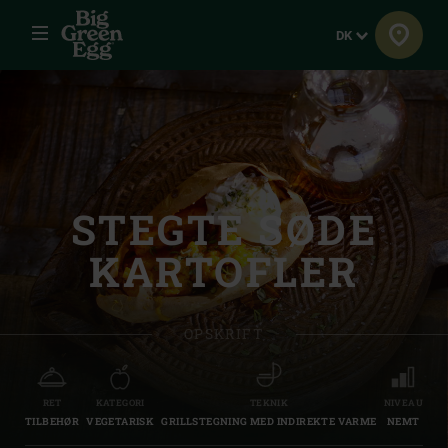
Menu
Sprog
DK
STEGTE SØDE
KARTOFLER
OPSKRIFT
RET
KATEGORI
TEKNIK
NIVEAU
TILBEHØR
VEGETARISK
GRILLSTEGNING MED INDIREKTE VARME
NEMT