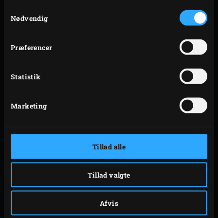
Samtykkevalg
åbne på toppen. Tag frugtkødet ud af skrællen med
Nødvendig
en ske, og mos dem fint med en gaffel. Bland med
citrontimian og honning, og tilsæt groft havsalt og
Præferencer
sort peber efter smag. Kom de mosede kartofler
tilbage i skrællen, og garnér hver kartoffel med en
Statistik
teskefuld crème fraîche.
Marketing
UDSKRIVE
Tillad alle
RELATERET TILBEHØR
Tillad valgte
Afvis