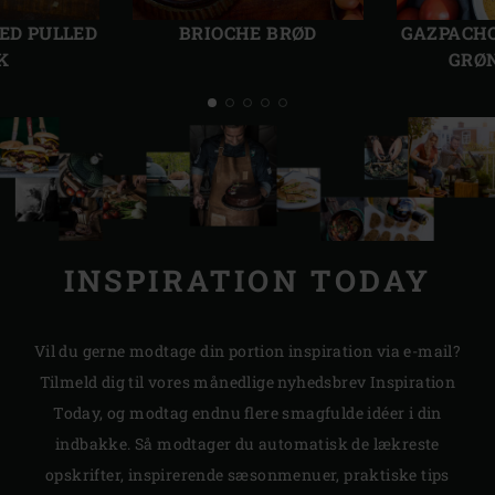
dias
dias
ED PULLED
BRIOCHE BRØD
GAZPACHO
K
GRØ
INSPIRATION TODAY
Vil du gerne modtage din portion inspiration via e-mail?
Tilmeld dig til vores månedlige nyhedsbrev Inspiration
Today, og modtag endnu flere smagfulde idéer i din
indbakke. Så modtager du automatisk de lækreste
opskrifter, inspirerende sæsonmenuer, praktiske tips