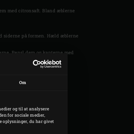
dem med citronsaft. Bland æblerne
ad siderne på formen. Hæld æblerne
blerne. Pensl dem og kanterne med
Om
abrikos marmelade.
medier og til at analysere
en for sociale medier,
 oplysninger, du har givet