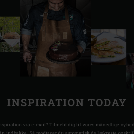
INSPIRATION TODAY
nspiration via e-mail? Tilmeld dig til vores månedlige nyhe
din indbakke. Så modtager du automatisk de lækreste opskri