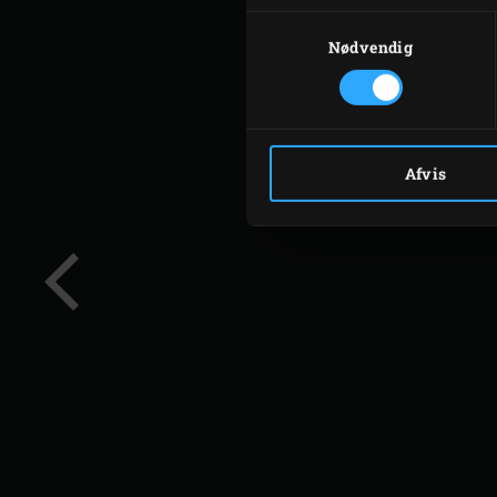
Samtykkevalg
Nødvendig
Afvis
Forrige
dias