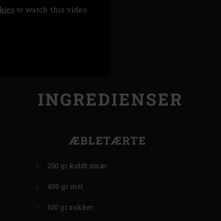
kies
to watch this video
INGREDIENSER
ÆBLETÆRTE
250 gr koldt smør
400 gr mel
100 gr sukker