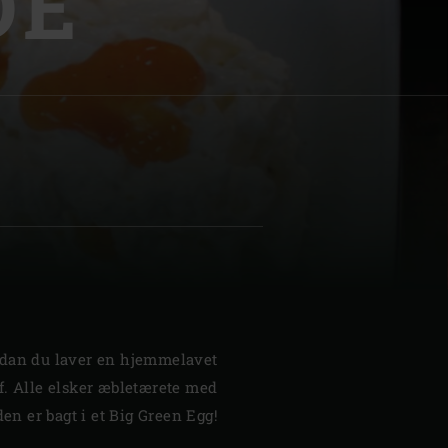
DE
| Schweiz (français)
z
rdan du laver en hjemmelavet
f. Alle elsker æbletærete med
den er bagt i et Big Green Egg!