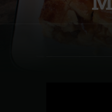
M
Denmark | Danmark
Estonia | Eesti
Finland | Suomi
France | France
Germany | Tyskland
Greece | Ελλάδα
Hungary | Magyarország