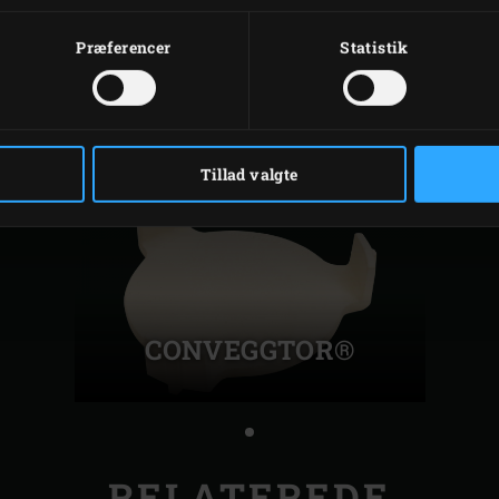
RELATERET TILBEHØR
Præferencer
Statistik
Tillad valgte
CONVEGGTOR®
RELATEREDE