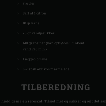
7 æbler
Saft af 1 citron
10 gr kanel
20 gr vaniljesukker
140 gr rosiner (kan opblødes i lunkent
vand i 20 min.)
1 æggeblomme
6-7 spsk abrikos marmelade
TILBEREDNING
g hæld dem i en røreskål. Tilsæt mel og sukker og ælt det sam