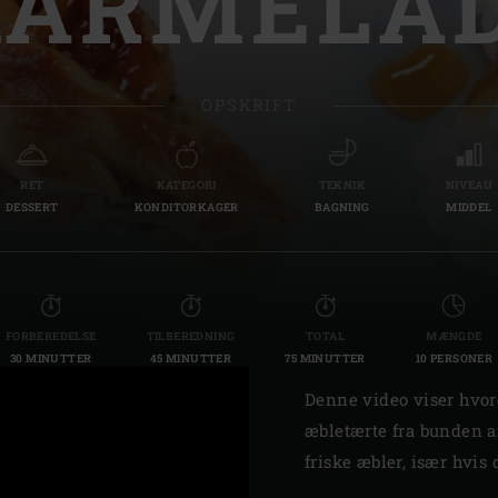
ARMELA
Slovenia | Slovenija
Spanien | España
OPSKRIFT
Sweden | Sverige
Switzerland (fransk) 
RET
KATEGORI
TEKNIK
NIVEAU
DESSERT
KONDITORKAGER
BAGNING
MIDDEL
Switzerland | Schwei
Turkey | Türkiye
FORBEREDELSE
TILBEREDNING
TOTAL
MÆNGDE
30 MINUTTER
45 MINUTTER
75 MINUTTER
10 PERSONER
Denne video viser hvo
æbletærte fra bunden a
friske æbler, især hvis 