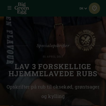
Menu
Sprog
DK
Specialopskrifter
01 APRIL 2017
LAV 3 FORSKELLIGE
HJEMMELAVEDE RUBS
Opskrifter på rub til oksekød, grøntsager
og kylling