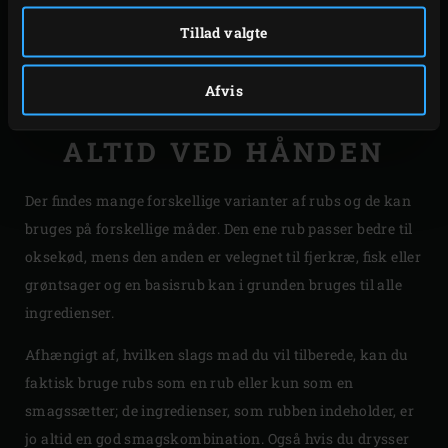
inklusive smagsstofferne. Derfor er det vigtigt at starte
tilberedningen umiddelbart efter anvendelse af rubben
Tillad valgte
eller vente i mindst to timer, så en stor del af saften igen
er absorberet, før du tilbereder kødet.
Afvis
ALTID VED HÅNDEN
Der findes mange forskellige varianter af rubs og de kan
bruges på forskellige måder. Den ene rub passer bedre til
oksekød, mens den anden er velegnet til fjerkræ, fisk eller
grøntsager og en basisrub kan i grunden bruges til alle
ingredienser.
Afhængigt af, hvilken slags mad du vil tilberede, kan du
faktisk bruge rubs som en rub eller kun som en
smagssætter; de ingredienser, som rubben indeholder, er
jo altid en god smagskombination. Også hvis du drysser