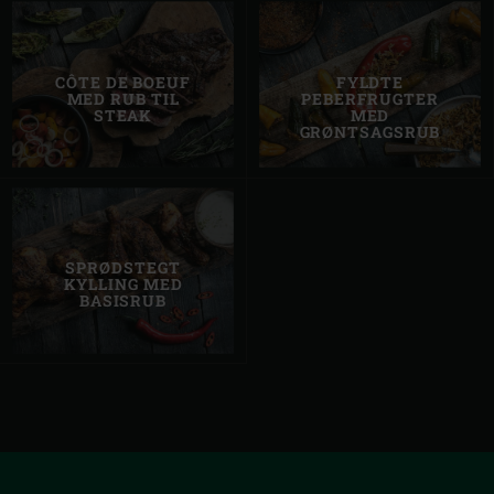
CÔTE DE BOEUF
FYLDTE
MED RUB TIL
PEBERFRUGTER
STEAK
MED
GRØNTSAGSRUB
SPRØDSTEGT
KYLLING MED
BASISRUB