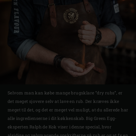
Selvom man kan købe mange brugsklare “dry rubs”, er
det meget sjovere selv at lave en rub. Der kræves ikke
meget til det, og det er meget vel muligt, at du allerede har
alle ingredienserne i dit køkkenskab. Big Green Egg-
eksperten Ralph de Kok viser i denne special, hvor
alsidige og velsmagende opskrifterne på rub er og at fx en