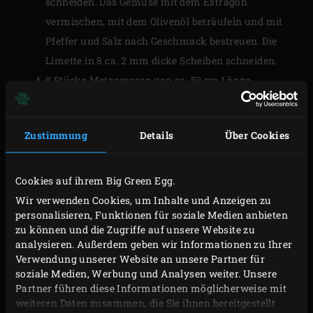
schneiden. Das Gemüse mit dem Estragon
vermischen, mit dem Olivenöl beträufeln und mit
Pfeffer und Salz nach Geschmack bestreuen. Die
Limette in 8 ca. 2 mm dicke Scheiben schneiden.
8 Stücke Metzgergarn von ca. 50 cm Länge
abschneiden. Dann ein eingeweichtes
Zedernholzblatt auf die Arbeitsplatte legen; bei
Zustimmung
Details
Über Cookies
einem Drittel und bei zwei Dritteln des Blatts
senkrecht ein Garnstück darunterlegen. Ein Viertel
des Gemüses auf die untere Hälfte des
Cookies auf ihrem Big Green Egg.
Zedernholzblatts verteilen und 3 geputzte
Wir verwenden Cookies, um Inhalte und Anzeigen zu
personalisieren, Funktionen für soziale Medien anbieten
Langustinen darauflegen. Mit 2 Limettenscheiben
zu können und die Zugriffe auf unsere Website zu
abdecken und die obere Hälfte des Zedernholzblatts
analysieren. Außerdem geben wir Informationen zu Ihrer
über die untere Hälfte klappen. Eventuell mit einer
Verwendung unserer Website an unsere Partner für
soziale Medien, Werbung und Analysen weiter. Unsere
Klammer befestigen und jedes Garnstück doppelt
Partner führen diese Informationen möglicherweise mit
verknoten. Danach die Klammer entfernen, falls sie
weiteren Daten zusammen, die Sie ihnen bereitgestellt