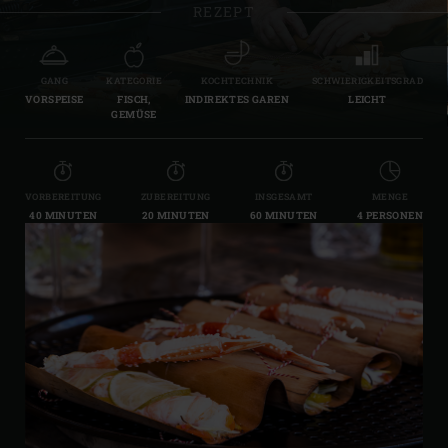
REZEPT
GANG
KATEGORIE
KOCHTECHNIK
SCHWIERIGKEITSGRAD
VORSPEISE
FISCH,
INDIREKTES GAREN
LEICHT
GEMÜSE
VORBEREITUNG
ZUBEREITUNG
INSGESAMT
MENGE
40 MINUTEN
20 MINUTEN
60 MINUTEN
4 PERSONEN