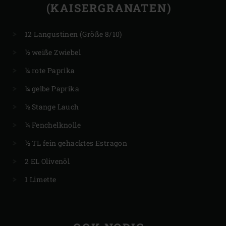
(KAISERGRANATEN)
12 Langustinen (Größe 8/10)
½ weiße Zwiebel
¼ rote Paprika
¼ gelbe Paprika
½ Stange Lauch
¼ Fenchelknolle
½ TL fein gehacktes Estragon
2 EL Olivenöl
1 Limette