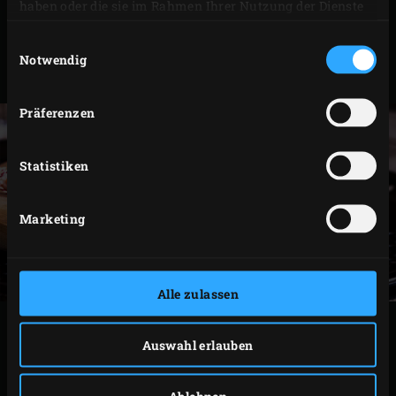
verwendet wurde. Diese Vorgehensweise mit den
haben oder die sie im Rahmen Ihrer Nutzung der Dienste
gesammelt haben.
übrigen Zedernholzblättern sowie mit dem Gemüse,
Einwilligungsauswahl
den Langustinen und den Limettenscheiben
Notwendig
wiederholen.
Präferenzen
Statistiken
Marketing
Alle zulassen
Auswahl erlauben
Ablehnen