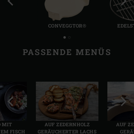
Vorherige
Näch
Folie
Folie
CONVEGGTOR®
EDELS
PASSENDE MENÜS
Vorherige
Näch
Folie
Folie
O MIT
AUF ZEDERNHOLZ
AUF Z
EM FISCH
GERÄUCHERTER LACHS
GERÄ