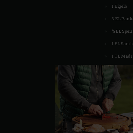
1 Eigelb
3 EL Pank
½ EL Spei
1 EL Samb
1 TL Madr