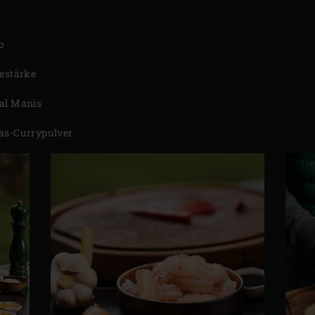
o
sestärke
al Manis
as-Currypulver