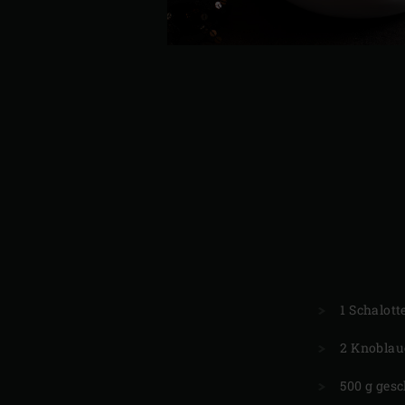
1 Schalott
2 Knobla
500 g gesc