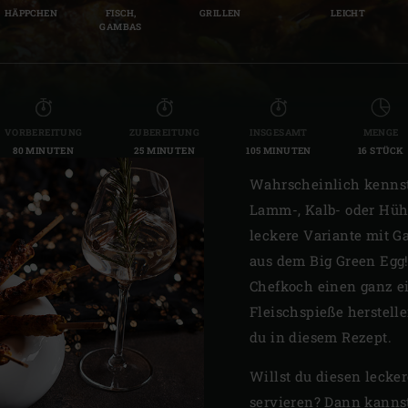
HÄPPCHEN
FISCH,
GRILLEN
LEICHT
Slovenia | Slovenija
GAMBAS
Spain | España
Sweden | Sverige
VORBEREITUNG
ZUBEREITUNG
INSGESAMT
MENGE
Switzerland (French) 
80 MINUTEN
25 MINUTEN
105 MINUTEN
16 STÜCK
Switzerland | Schwei
Wahrscheinlich kennst
Lamm-, Kalb- oder Hühn
Turkey | Türkiye
leckere Variante mit Ga
aus dem Big Green Egg!
Chefkoch einen ganz e
Fleischspieße herstell
du in diesem Rezept.
Willst du diesen lecke
servieren? Dann kannst