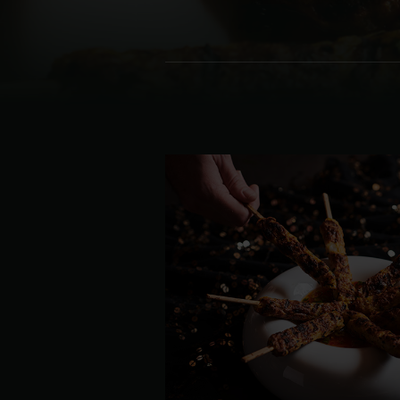
Denmark | Danmark
Estonia | Eesti
Finland | Suomi
France | France
Germany | Deutschland
Greece | Ελλάδα
Hungary | Magyarország