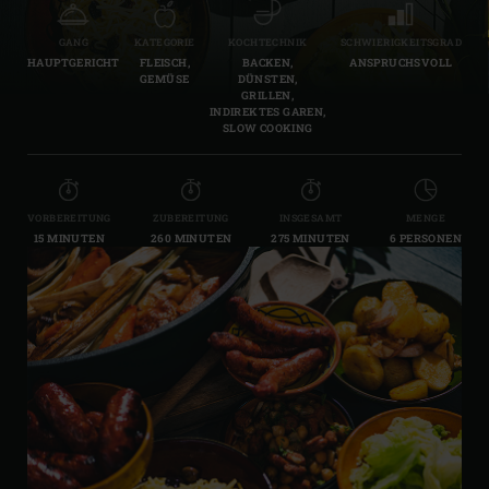
GANG
KATEGORIE
KOCHTECHNIK
SCHWIERIGKEITSGRAD
HAUPTGERICHT
FLEISCH,
BACKEN,
ANSPRUCHSVOLL
GEMÜSE
DÜNSTEN,
GRILLEN,
INDIREKTES GAREN,
SLOW COOKING
VORBEREITUNG
ZUBEREITUNG
INSGESAMT
MENGE
15 MINUTEN
260 MINUTEN
275 MINUTEN
6 PERSONEN