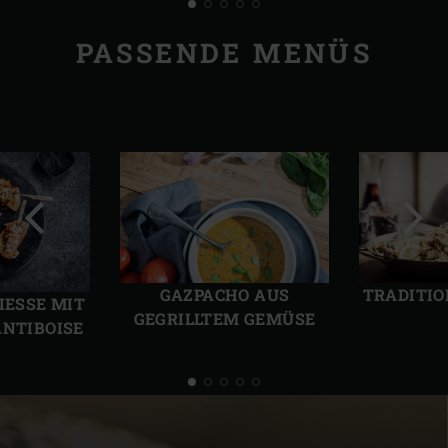
PASSENDE MENÜS
Vorherige
Näch
Folie
Folie
GAZPACHO AUS
TRADITIO
SSE MIT T
GEGRILLTEM GEMÜSE
NTIBOISE