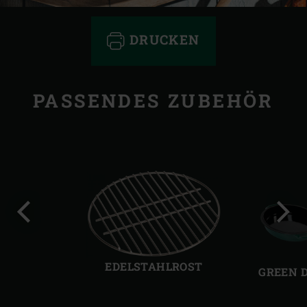
DRUCKEN
PASSENDES ZUBEHÖR
Vorherige
Näch
Folie
Folie
EDELSTAHLROST
GREEN 