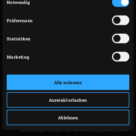
Notwendig
Zubereitungszeit brauchen nicht mehr alle Zutaten
unter Wasser zu stehen.
Inzwischen für die Vermicelli einen Topf mit leicht
Präferenzen
gesalzenem Wasser zum Kochen bringen. Die
Vermicelli hinzufügen und gemäß der Anleitung
Statistiken
auf der Verpackung gar kochen. Die Nudeln
abgießen und beiseitestellen. Für den Kohl erneut
Marketing
einen Topf mit leicht gesalzenem Wasser zum
Kochen bringen. Den Grünkohl in breite Streifen
schneiden. Diese dem Wasser beifügen, 3-4
Alle zulassen
Minuten blanchieren und abgießen. Den Kohl mit
kaltem Wasser nachspülen, gut abtropfen lassen
Auswahl erlauben
und beiseitestellen. Dann für die Kartoffeln einen
Topf mit leicht gesalzenem Wasser zum Kochen
Ablehnen
bringen. Die Kartoffeln beifügen und in ca. 20
Minuten gar kochen. Die Kartoffeln abgießen, etwas