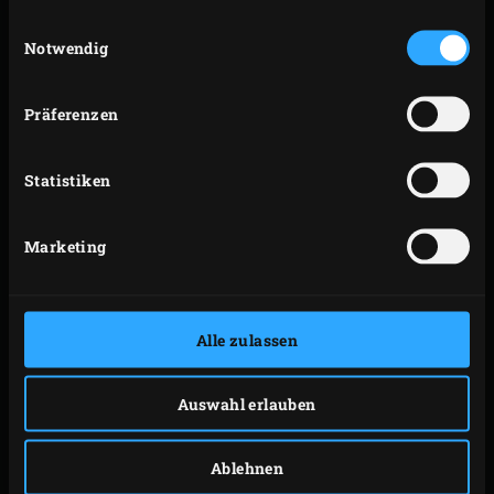
gesammelt haben.
Temperatur von 120 °C erreicht. Die Spareribs bei
Einwilligungsauswahl
Notwendig
dieser Temperatur etwa 90 Minuten räuchern
lassen.
Nach 90 Minuten die Temperatur des EGGs auf
Präferenzen
160 °C erhöhen und die Spareribs bei dieser
Temperatur etwa 60 Minuten lang weitergaren.
Statistiken
Bereite 4 große Bögen
Metzgerpapier
vor, in die die
Spareribs eingewickelt werden können.
Marketing
Die Ribs und den Bratkorb mit den Spareribs aus
dem EGG nehmen und die Ribs auf beiden Seiten
mit der BBQ-Soße bestreichen. Leg auf jedes Bogen
Alle zulassen
Metzgerpapier ein Sparerib mit der hohlen Seite
nach oben. Gieß 50 ml Cola über jedes Rippchenteil
Auswahl erlauben
und falte das Metzgerpapier zu. Leg die Spareribs-
Päckchen auf den Grill, schließ den Deckel des EGGs
Ablehnen
und gare die Ribs weitere 30 Minuten.