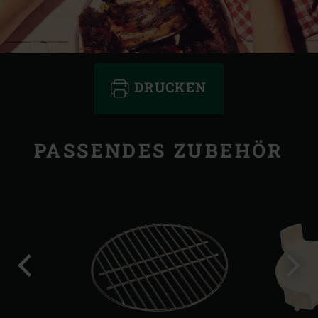
DRUCKEN
PASSENDES ZUBEHÖR
Vorherige
Näch
Folie
Folie