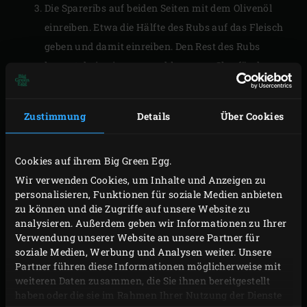
Die Spareribs auf beiden Seiten mit dem Olivenöl
einreiben. Etwa die Hälfte des Rubs auf das Fleisch
geben und damit einreiben. Den Rest des Rubs
kannst du in einem verschlossenen Glas für das
nächste Mal aufbewahren.
Zustimmung
Details
Über Cookies
ZUBEREITUNG
Cookies auf ihrem Big Green Egg.
Leg 1
Hickory-Holzspan und 1 Apfel-Holzspan
auf
Wir verwenden Cookies, um Inhalte und Anzeigen zu
die glühende Holzkohle. Stell den
convEGGtor
mit
personalisieren, Funktionen für soziale Medien anbieten
der
rechteckigen Auffangschale
ins EGG. Leg den
zu können und die Zugriffe auf unsere Website zu
Edelstahlrost
hinein und stell den
Bratenkorb-
analysieren. Außerdem geben wir Informationen zu Ihrer
Verwendung unserer Website an unsere Partner für
Rippenhalter
darauf. Die Spareribs in den
soziale Medien, Werbung und Analysen weiter. Unsere
Bratenkorb legen und den Deckel des EGGs
Partner führen diese Informationen möglicherweise mit
schließen. Dadurch wird die Temperatur des EGG
weiteren Daten zusammen, die Sie ihnen bereitgestellt
haben oder die sie im Rahmen Ihrer Nutzung der Dienste
um etwa 40 °C gesenkt und die gewünschte