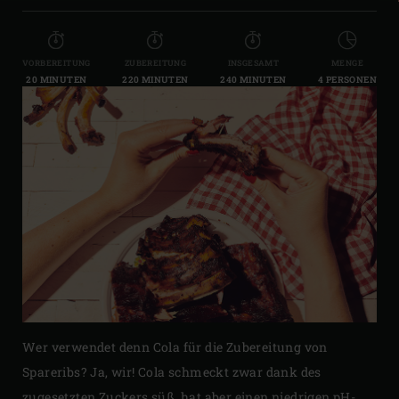
VORBEREITUNG
ZUBEREITUNG
INSGESAMT
MENGE
20 MINUTEN
220 MINUTEN
240 MINUTEN
4 PERSONEN
Wer verwendet denn Cola für die Zubereitung von
Spareribs? Ja, wir! Cola schmeckt zwar dank des
zugesetzten Zuckers süß, hat aber einen niedrigen pH-