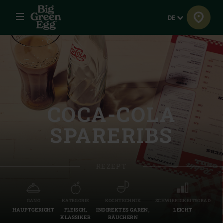
Menü
Sprache
DE
COCA-COLA
SPARERIBS
REZEPT
GANG
KATEGORIE
KOCHTECHNIK
SCHWIERIGKEITSGRAD
HAUPTGERICHT
FLEISCH,
INDIREKTES GAREN,
LEICHT
KLASSIKER
RÄUCHERN