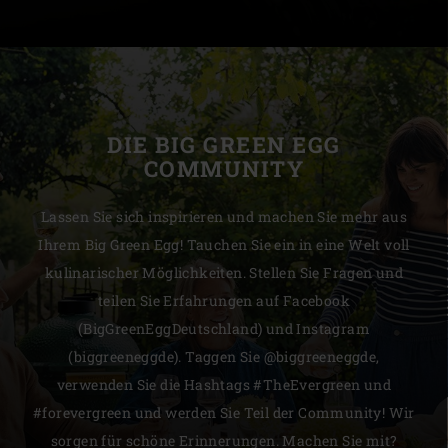
DIE BIG GREEN EGG
COMMUNITY
Lassen Sie sich inspirieren und machen Sie mehr aus
Ihrem Big Green Egg! Tauchen Sie ein in eine Welt voll
kulinarischer Möglichkeiten. Stellen Sie Fragen und
teilen Sie Erfahrungen auf Facebook
(BigGreenEggDeutschland) und Instagram
(biggreeneggde). Taggen Sie @biggreeneggde,
verwenden Sie die Hashtags #TheEvergreen und
#forevergreen und werden Sie Teil der Community! Wir
sorgen für schöne Erinnerungen. Machen Sie mit?