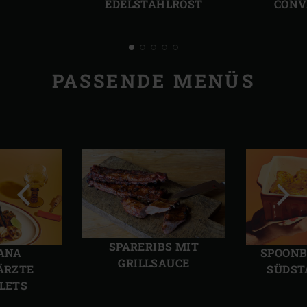
EDELSTAHLROST
CONV
PASSENDE MENÜS
Vorherige
Näch
Folie
Folie
SPARERIBS MIT
IANA
SPOONB
GRILLSAUCE
ÄRZTE
SÜDST
ILETS