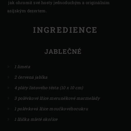
jak ohromit své hosty jednoduchým a originálním
asijským dezertem.
INGREDIENCE
JABLEČNÉ
1 limeta
2 červená jablka
4 pláty listového těsta (10 x 10 cm)
3 polévkové lžíce meruněkové marmelády
1 polévková lžíce moučkovéhocukru
1 lžička mleté ​​skořice