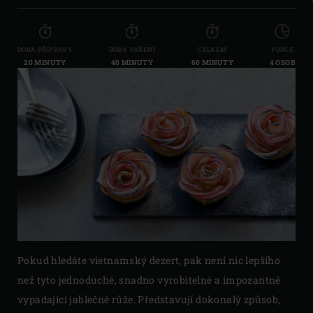
DOBA PŘÍPRAVY
DOBA VAŘENÍ
CELKEM
PORCE
20 MINUTY
40 MINUTY
60 MINUTY
4 OSOB
Pokud hledáte vietnamský dezert, pak není nic lepšího
než tyto jednoduché, snadno vyrobitelné a impozantně
vypadající jablečné růže. Představují dokonalý způsob,