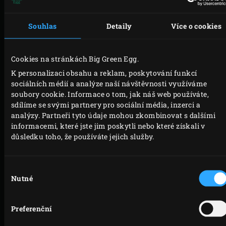
kastrůlku a vysušte.
Nakrájejte na poloviny plátky těsta a spojte je, čímž
Souhlas
Detaily
Více o cookies
vytvoříte jeden dlouhý pás. Stiskněte překrývající
se hrany dohromady. Těsto potřete marmeládou.
Cookies na stránkách Big Green Egg.
Umístěte cca 10 plátků jablek tak, aby se svými
K personalizaci obsahu a reklam, poskytování funkcí
okraji překrývaly s pásem těsta. Nechte jablka
sociálních médií a analýze naší návštěvnosti využíváme
přesahovat cca 1 cm za konec těsta. Přeložte cca 1
soubory cookie. Informace o tom, jak náš web používáte,
sdílíme se svými partnery pro sociální média, inzerci a
cm těsta přes plátky jablek a srolujte celou věc ze
analýzy. Partneři tyto údaje mohou zkombinovat s dalšími
strany a vytvořte “růži”. Umístěte růže do kulaté
informacemi, které jste jim poskytli nebo které získali v
hliníkové formy cca 6-7 cm v průměru nebo
důsledku toho, že používáte jejich služby.
použijte muffinové plech. Opakujte se zbylým
těstem, marmeládou a plátky jablek.
Výběr
Nutné
Umístěte formy na pečící kámen. Uzavřete víko
souhlasu
Vejce a pečte růže po dobu asi 35 minut, dokud
nejsou zlatavé.
Preferenční
Formy vyjměte z EGGu a nechte trochu