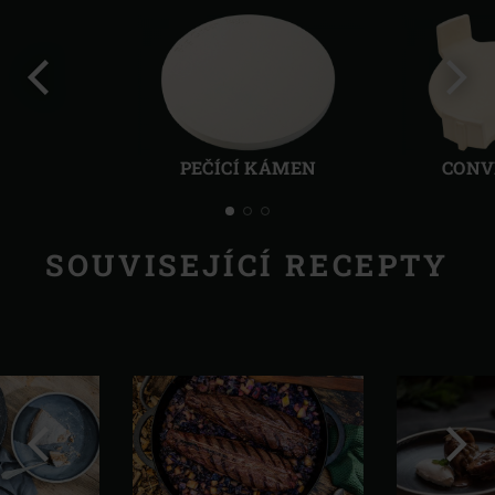
Předchozí
Další
PEČÍCÍ KÁMEN
CONV
SOUVISEJÍCÍ RECEPTY