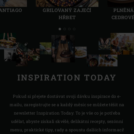
Předchozí
Další
SANTIAGO
GRILOVANÝ ZAJEČÍ
PLNĚNÁ
HŘBET
CEDROV
INSPIRATION TODAY
Pokud si přejete dostávat svoji dávku inspirace do e-
mailu, zaregistrujte se a každý měsíc se můžete těšit na
newsletter Inspiration Today. To je vše co je potřeba
udělat, abyste získali skvělé, delikátní recepty, sezónní
menu, praktické tipy, rady a spoustu dalších informací!