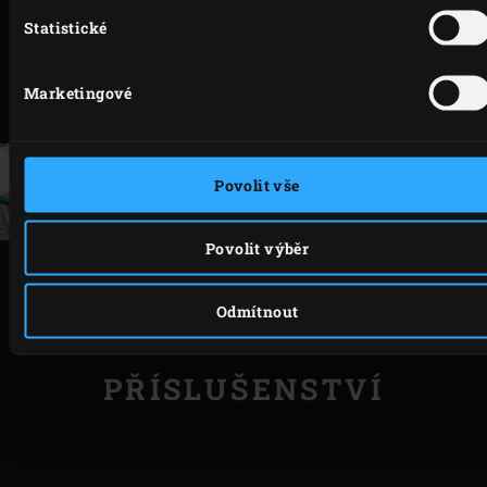
vychladnout. Mezitím smíchejte cukr a skořici.
Statistické
Vyjměte jablkové růže z forem, položte je na talíř a
použijte sítko, kterým je posypete směsí skořice a
Marketingové
cukru.
Povolit vše
Povolit výběr
TISK
Odmítnout
PŘÍSLUŠENSTVÍ