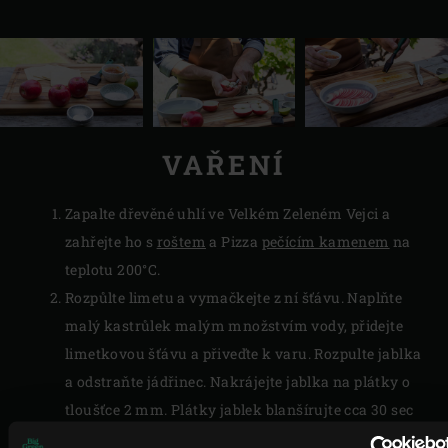
VAŘENÍ
Zapalte dřevěné uhlí ve Velkém Zeleném Vejci a
zahřejte ho s
roštem
a Pizza
pečícím kamenem
na
teplotu 200°C.
Rozpůlte limetu a vymačkejte z ní šťávu. Naplňte
malý kastrůlek malým množstvím vody, přidejte
limetkovou šťávu a přiveďte k varu. Rozpulte jablka
a odstraňte jádřinec. Nakrájejte jablka na plátky o
tloušťce 2 mm. Plátky jablek blanšírujte cca 30 sec
ve směsi vody a limetkové šťávy. Odstraňte je z