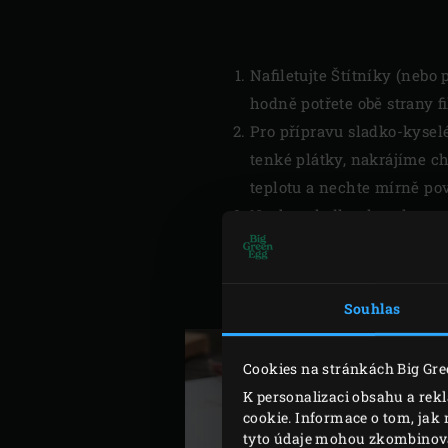
Nafiletujte Štítníky (nebo
hodně potřete obě strany f
Pro přípravu sladko-kysel
tenké plátky, nakrájíme ch
teplotu a nechte mírně pov
Nechte sladko -kyselou s
plátky pomocí škrabky. Um
kyselé směsi. Rozpulte li
směsi a přidejte dýně a ok
Souhlas
Cookies na stránkách Big Gre
K personalizaci obsahu a rek
cookie. Informace o tom, jak 
tyto údaje mohou zkombinovat 