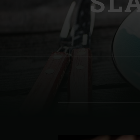
SL
Denmark | Danmark
Estonia | Eesti
Finland | Suomi
France | France
Germany | Deutschland
Greece | Ελλάδα
Hungary | Magyarország