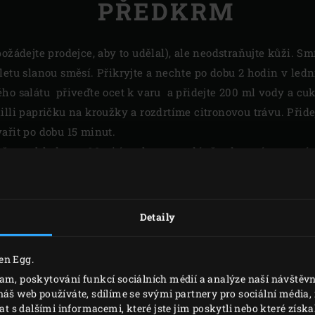
PŘEDKRM
 požádejte prodejce, aby to udělal), ale neodstraňujte kůži. 
iletu slanou směsí. Přikryjte a nechte po dobu 2 hodin v ledn
ého salátu přiveďte ocet k varu a přidejte 200 ml vody a cu
illi papričku na kroužky a rozdrtíme citronovou trávu. Přide
ařit po dobu 15 minut.
měs vychladnout. Mezitím oloupeme dýně, odstraníme semín
yjte okurky a oškrábejte podélně na proužky. Odstraňte zázv
metku, vymačkejte šťávu z jedné poloviny (druhou polovinu 
urky. Nechte odležet po dobu 1 hodiny při teplotě místnosti.
Detaily
en Egg.
lam, poskytování funkcí sociálních médií a analýze naší návště
náš web používáte, sdílíme se svými partnery pro sociální média, i
s dalšími informacemi, které jste jim poskytli nebo které získal