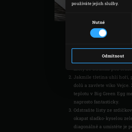
používáte jejich služby.
Výběr
souhlasu
Nutné
Namočte velkou hrst
Cher
Odmítnout
Egg. Zapalte uhlí v Big G
filety ze Štítníka pod stu
Jakmile třetina uhlí hoří
dolů a zavřete víko Vejce.
teplotu v Big Green Egg me
naprosto fantasticky.
Odstraňte listy ze srdíčkov
okapat sladko-kyselou zelen
diagonálně a umístěte je 