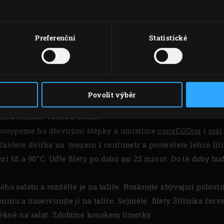
Preferenční
Statistické
VAŘENÍ
ry dřevěných štěpků
do vody. Zcela otevřete spodní dvířka 
Povolit výběr
reen Egg se třemi podpalovači a nechte víko otevřené po dob
denou tekoucí vodou a osušte.
, posypeme ho dřevnými štěpky a umístíme
convEGGtor
i
rošt
 Zavřete dvířka na mezeru 1 centimetr a pootevřete lehce li
zi 65 a 90°C. Uďte filety po dobu asi 25 minut. Do té doby b
ého salátu a rozdělte je na taliře. Rozkrojte zbývající polov
inu a naservírujte ji na talíře. Sejměte filety Štítníka červe
pěkně na salát. Zdobíme kouskem limetky.