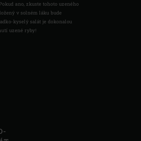
Pokud ano, zkuste tohoto uzeného
ložený v solném láku bude
ladko-kyselý salát je dokonalou
hutí uzené ryby!
O-