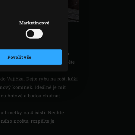
Marketingové
v keramické základně Big Green
Povolit vše
u 10-12 minut. Mezitím opláchněte
do Vajíčka. Dejte rybu na rošt, kůží
tinový komínek. Ideálně je mít
udou hotové a budou chutnat
inu limetky na 4 části. Nechte
ného z roštu, rozpůlte je