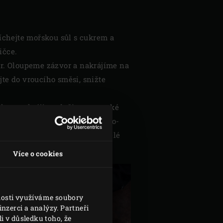
Smíchejte mořskou sůl s cukrem a
ičce.
kr. Oloupeme zázvor a nakrájíme na
jte do vroucího směsi, snižte
ka a nakrájíme dužinu na tenké
or a citrónovou trávu ze sladko-
nechte stranou) do sladko-kyselé
Více o cookies
vnosti využíváme soubory
nzerci a analýzy. Partneři
i v důsledku toho, že