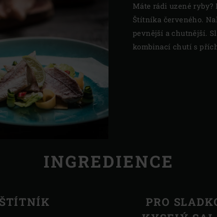
Máte rádi uzené ryby? 
Štítníka červeného. Na
pevnější a chutnější. S
kombinací chutí s příc
INGREDIENCE
ŠTÍTNÍK
PRO SLADK