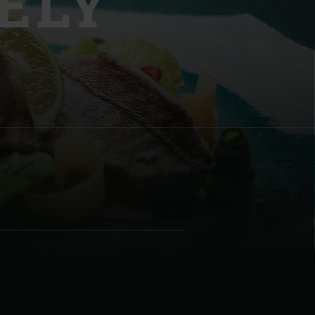
ELÝ
| Schweiz (Français)
z