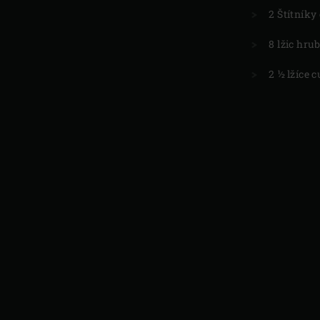
2 Štítníky
8 lžic hru
2 ½ lžíce 