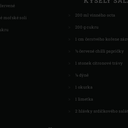
KYSELÝ SAL
 červené
200 ml vinného octa
bé mořské soli
200 g cukru
cukru
1 cm čerstvého kořene záz
½ červené chilli papričky
1 stonek citronové trávy
¼ dýně
1 okurka
1 limetka
2 hlávky srdíčkového salá