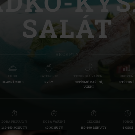
ADKO-KYS
Slovenia | Slovenija
SALÁT
Spain | España
Sweden | Sverige
Switzerland (French) 
RECEPTY
Switzerland | Schwei
Turkey | Türkiye
CHOD
KATEGORIE
TECHNIKA VAŘENÍ
ÚROVEŇ
HLAVNÍ CHOD
RYBY
NEPŘÍMÉ VAŘENÍ,
STŘEDNÍ
UZENÍ
DOBA PŘÍPRAVY
DOBA VAŘENÍ
CELKEM
PORCE
140-150 MINUTY
40 MINUTY
180-190 MINUTY
4 OSOB