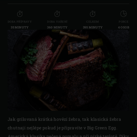
DOBA PŘÍPRAVY
DOBA VAŘENÍ
CELKEM
PORCE
35 MINUTY
360 MINUTY
395 MINUTY
4 OSOB
Jak grilovaná krátká hovězí žebra, tak klasická žebra
chutnají nejlépe pokud je připravíte v Big Green Egg.
Americká klasika pečená pomalu a při nízké teplotě. Díky