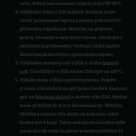
vařit, dokud není dosaženo teploty jádra 90-95°C.
Vytáhněte žebra z EGG jakmile dosáhne maso
uvnitř požadované teploty a nechte přikryté fólií
půl hodiny odpočinout. Mezitím, na přípravu
polevy, oloupejte a nakrájejte česnek, smíchejte s
ostatními ingrediencemi. Vařte při nízké teplotě
dokud nezískáte třetinu z původního objemu.
Vytáhněte nerezový rošt z EGG a vložte
litinový
rošt
. ConvEGGtor v EGG nechte. Zahřejte na 180°C.
Vybalte maso z fólie a potřete polevou. Položte
stranou s kostí dolů na gril (pokud máte k dispozici
pak na
litinovou plotnu
) a zavřete víko EGG. Nechte
maso přibližně 30 minut karamelizovat. Mezitím
očistěte a rozrojte oba pórky na polovinu, takže
budete mít 4 kusy. Takto nakrájené umístěte vedle
masa na rošt nebo na pánev a nechte přibližně 20