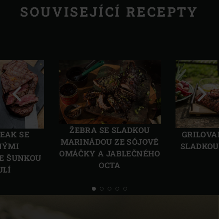
SOUVISEJÍCÍ RECEPTY
Předchozí
Další
ŽEBRA SE SLADKOU
TEAK SE
GRILOVA
MARINÁDOU ZE SÓJOVÉ
NÝMI
SLADKOU
OMÁČKY A JABLEČNÉHO
E ŠUNKOU
OCTA
ULÍ