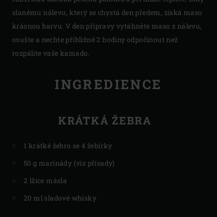
slanému nálevu, který se chystá den předem, získá maso
krásnou barvu. V den přípravy vytáhněte maso z nálevu,
osušte a nechte přibližně 2 hodiny odpočinout než
rozpálíte vaše kamado.
INGREDIENCE
KRÁTKÁ ŽEBRA
1 krátké žebro se 4 žebírky
50 g marinády (viz přísady)
2 lžíce másla
20 ml sladové whisky