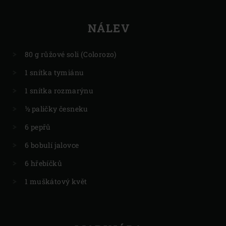
NÁLEV
80 g růžové soli (Colorozo)
1 snítka tymiánu
1 snítka rozmarýnu
½ paličky česneku
6 pepřů
6 bobulí jalovce
6 hřebíčků
1 muškátový květ