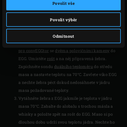
VAŘENÍ
Povolit vše
Zapalte
dřevěné uhlí
v Big Green Egg a zahřejte na
Povolit výběr
teplotu 100°C.
Vysypte hrst
třešňových štěpek na uzení
na
Odmítnout
žhnoucí uhlí, vložte
convEGGtor
nebo
nerezový koš
pro convEGGtor
se
dvěma polovičními kameny
do
EGG. Umístěte
rošt
a na něj připravená žebra.
Zapíchněte sondu
duálního teploměru
do středu
masa a nastavte teplotu na 70°C. Zavřete víko EGG
a nechte žebra péct dokud nedosáhnete v jádru
masa požadované teploty.
Vytáhněte žebra z EGG jakmile je teplota v jádru
masa 70°C. Zabalte do alobalu s trochou másla a
whisky a položte zpět na rošt do EGG. Maso si po
dlouhou dobu udrží svou teplotu jádra. Nechte ho