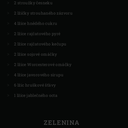
2 stroužky česneku
2 lžičky strouhaného zázvoru
4 lžíce hnědého cukru
2 lžíce rajčatového pyré
2 lžíce rajčatového kečupu
2 lžíce sojové omáčky
2 lžíce Worcesterové omáčky
4 lžíce javorového sirupu
6 lžic hruškové šťávy
1 lžíce jablečného octa
ZELENINA