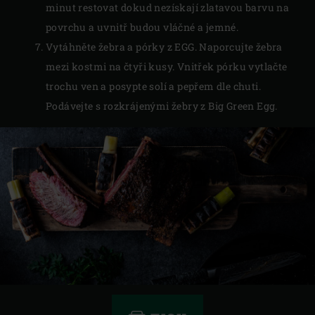
minut restovat dokud nezískají zlatavou barvu na
povrchu a uvnitř budou vláčné a jemné.
Vytáhněte žebra a pórky z EGG. Naporcujte žebra
mezi kostmi na čtyři kusy. Vnitřek pórku vytlačte
trochu ven a posypte solí a pepřem dle chuti.
Podávejte s rozkrájenými žebry z Big Green Egg.