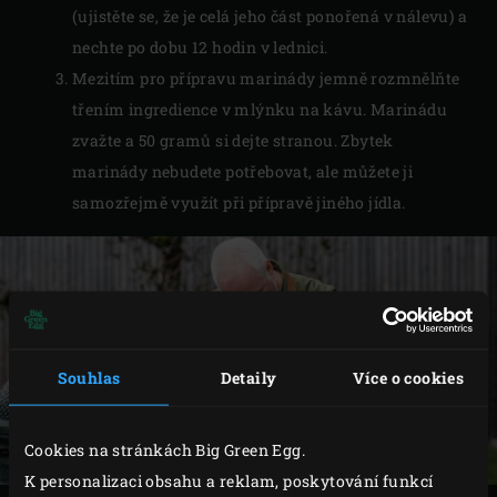
(ujistěte se, že je celá jeho část ponořená v nálevu) a
nechte po dobu 12 hodin v lednici.
Mezitím pro přípravu marinády jemně rozmnělňte
třením ingredience v mlýnku na kávu. Marinádu
zvažte a 50 gramů si dejte stranou. Zbytek
marinády nebudete potřebovat, ale můžete ji
samozřejmě využít při přípravě jiného jídla.
Souhlas
Detaily
Více o cookies
Cookies na stránkách Big Green Egg.
K personalizaci obsahu a reklam, poskytování funkcí