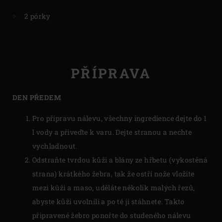
2 pórky
PŘÍPRAVA
DEN PŘEDEM
Pro přípravu nálevu, všechny ingredience dejte do 1
l vody a přiveďte k varu. Dejte stranou a nechte
vychladnout.
Odstraňte tvrdou kůži a blány ze hřbetu (vykostěná
strana) krátkého žebra, tak že ostří nože vložíte
mezi kůži a maso, uděláte několik malých řezů,
abyste kůži uvolnili a po té ji stáhnete. Takto
připravené žebro ponořte do studeného nálevu