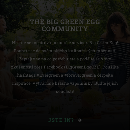
THE BIG GREEN EGG
COMMUNITY
Nechte se inspirovat a naučte se více s Big Green Egg!
Ponořte se do světa plného kulinářských možností.
Zeptejte se na co potřebujete a podělte se o své
zkušenosti přes Facebook (BigGreenEggCZE). Použijte
hashtags #Evergreen a #forevergreen a čerpejte
inspirace! Vytváříme krásné vzpomínky. Buďte jejich
součástí!
JSTE IN?