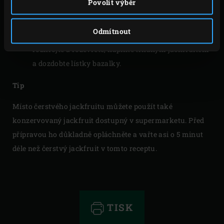
Povolit výběr
promíchejte a vždy nezapomeňte zavřít víko EGG.
Mezitím otrhejte lístky bazalky.
Odmítnout
Vytáhněte pekáč a pita housky z EGG. Housky
rozkrojte a rozevřete, naplňte trhaným jackfruitem
a dozdobte lístky bazalky.
Tip
Místo čerstvého jackfruitu můžete použít také
konzervovaný jackfruit dostupný v supermarketu. Před
přípravou ho důkladně opláchněte a vařte asi o 5 minut
déle než čerstvý jackfruit v tomto receptu.
TISK