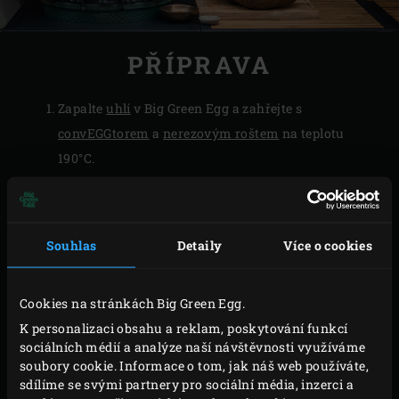
PŘÍPRAVA
Zapalte
uhlí
v Big Green Egg a zahřejte s
convEGGtorem
a
nerezovým roštem
na teplotu
190°C.
Pro přípravu shawarma koření rozemelte nebo
rozdrťte najemno pepř, koriandr, hořčičné semínka
a kmín v mlýnku na koření nebo na kávu, nebo
Souhlas
Detaily
Více o cookies
použijte hmoždíř. Smíchejte všechny ingredience
pro směs koření shawarma dohromady a odměřte
Cookies na stránkách Big Green Egg.
půl lžíce. Zbytek směsi dejte do uzavřené nádoby a
K personalizaci obsahu a reklam, poskytování funkcí
můžete použít později.
sociálních médií a analýze naší návštěvnosti využíváme
Očistěte jackfruit, odstraňte slupku, semínka a tuhé
soubory cookie. Informace o tom, jak náš web používáte,
části dužiny.
sdílíme se svými partnery pro sociální média, inzerci a