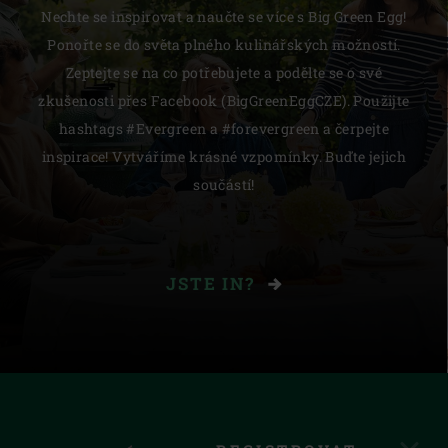
Nechte se inspirovat a naučte se více s Big Green Egg!
Ponořte se do světa plného kulinářských možností.
Zeptejte se na co potřebujete a podělte se o své
zkušenosti přes Facebook (BigGreenEggCZE). Použijte
hashtags #Evergreen a #forevergreen a čerpejte
inspirace! Vytváříme krásné vzpomínky. Buďte jejich
součástí!
JSTE IN?