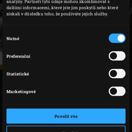
analýzy. Partneři tyto údaje mohou zkombinovat s
dalšími informacemi, které jste jim poskytli nebo které
získali v důsledku toho, že používáte jejich služby.
Výběr
Nutné
souhlasu
Preferenční
Statistické
VAŘENÍ
Marketingové
Postavte
litinový pekáč
na rošt a zahřejte. Nalijte
zázvorový sirup a přidejte jackfruit a směs koření
shawarma. Vše promíchejte a vedle pekáče položte
Povolit vše
na rošt pita housky. Zavřete víko EGG a nechte
jackfruit přibližně 4-5 minut restovat; občas