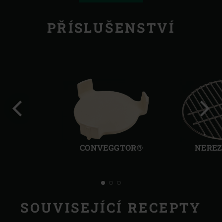
PŘÍSLUŠENSTVÍ
Předchozí
Další
CONVEGGTOR®
NEREZ
SOUVISEJÍCÍ RECEPTY