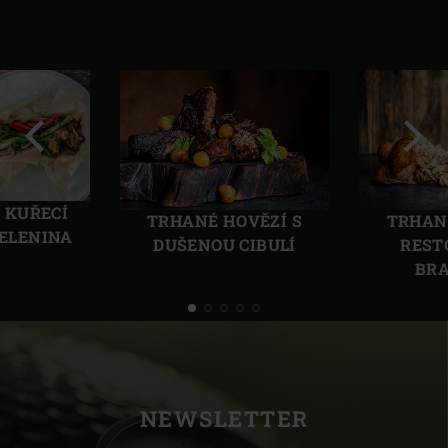
Předchozí
Další
 KUŘECÍ
TRHANÉ HOVĚZÍ S
TRHAN
ZELENINA
DUŠENOU CIBULÍ
REST
BR
NEWSLETTER