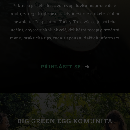
Pokud si přejete dostávat svoji dávku inspirace do e-
mailu, zaregistrujte se a každý měsíc se můžete těšit na
newsletter Inspiration Today. To je vše co je potřeba
udělat, abyste získali skvělé, delikátní recepty, sezónní
menu, praktické tipy, rady a spoustu dalších informací!
PŘIHLÁSIT SE
BIG GREEN EGG KOMUNITA