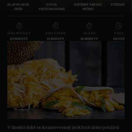
HLAVNÍ CHOD,
OVOCE,
NEPŘÍMÉ VAŘENÍ,
STŘEDNÍ
OBĚD
VEGETARIÁNSKÉ
PEČENÍ
DOBA PŘÍPRAVY
DOBA VAŘENÍ
CELKEM
PORCE
20 MINUTY
10 MINUTY
30 MINUTY
8 KUSŮ
V dnešní době se konzervovaný jackfruit často používá