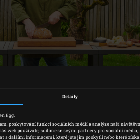
Detaily
PŘÍPRAVA
en Egg.
lam, poskytování funkcí sociálních médií a analýze naší návště
 Green Egg, vložte
convEGGtor
a
nerezový rošt
a zahřejte na
náš web používáte, sdílíme se svými partnery pro sociální média, i
s dalšími informacemi, které jste jim poskytli nebo které získal
te cibuli a česnek. Z klínků konzervovaného citronu odstraňt