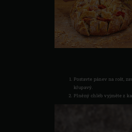
Postavte pánev na rošt, za
křupavý.
Plněný chléb vyjměte z ka