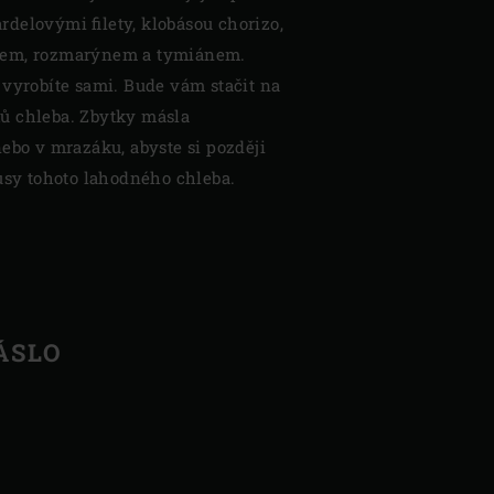
delovými filety, klobásou chorizo,
nem, rozmarýnem a tymiánem.
 vyrobíte sami. Bude vám stačit na
ů chleba. Zbytky másla
ebo v mrazáku, abyste si později
kusy tohoto lahodného chleba.
ÁSLO