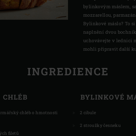
bylinkovým máslem, sar
mozzarellou, parmazá
Bylinkové máslo? To si
naplnění dvou bochník
uchovávejte v lednici n
mohli připravit další 
INGREDIENCE
CHLÉB
BYLINKOVÉ M
farmářský chléb o hmotnosti
2 cibule
2 stroužky česneku
ých filetů