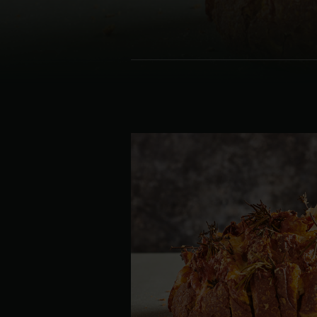
Denmark | Danmark
Estonia | Eesti
Finland | Suomi
France | France
Germany | Deutschland
Greece | Ελλάδα
Hungary | Magyarország