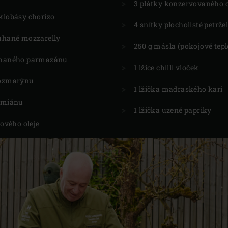
3 plátky konzervovaného 
klobásy chorizo
4 snítky plocholisté petrže
ouhané mozzarelly
250 g másla (pokojové tepl
uhaného parmazánu
1 lžíce chilli vloček
rozmarýnu
1 lžička madraského kari
tymiánu
1 lžička uzené papriky
vového oleje