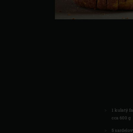
1 kulatý 
cca 600 g
5 sardelov