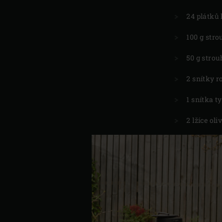
24 plátků 
100 g str
50 g stro
2 snítky 
1 snítka 
2 lžíce oli