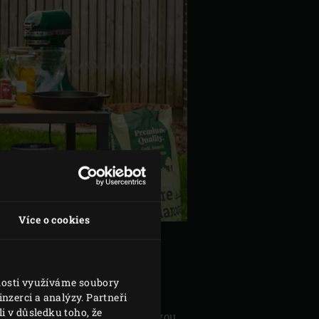
Více o cookies
vnosti využíváme soubory
 180 °C. Mezitím na bylinkové
nzerci a analýzy. Partneři
i v důsledku toho, že
e dužinu, vyhoďte ji a citronovou