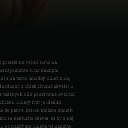
| Schweiz (Français)
z
o přátele na večeři nebo na
 nezapomeňte si na nákupní
nce na tento lahodný chléb z Big
ednoduchý a chléb chutná skvěle! K
 z tažených dílů používáme kvalitní
hleba. Kulatý tvar je ideální,
de do pánve, kterou můžete umístit
mu se nemusíte obávat, že by z něj
. Po nakrájení chleba jej naplňte