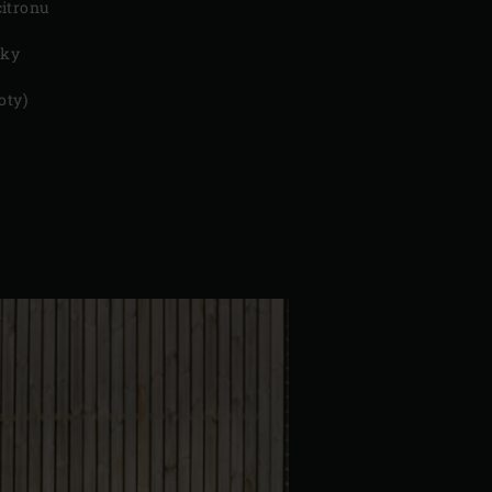
citronu
lky
oty)