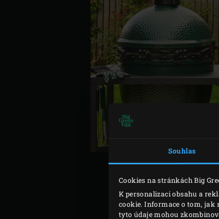
Souhlas
Cookies na stránkách Big Gre
K personalizaci obsahu a rek
Zapalte dřevěné
uhlí
v Big
cookie. Informace o tom, jak 
tyto údaje mohou zkombinovat 
máslo oloupejte a nakrájej