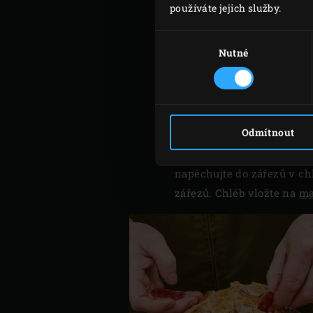
používáte jejich služby.
kůru nakrájejte nadrobno.
Máslo, cibuli, česnek, kon
Výběr
souhlasu
Nutné
chuti přidejte do mísy mi
důkladně nepromísí s más
Do chleba udělejte příčné 
chlebu vytlačte polovinu 
Odmítnout
nebo z něj hned připravte
Sardelové filety nakrájejt
napěchujte do zářezů v ch
zářezů. Chléb vložte na
ma