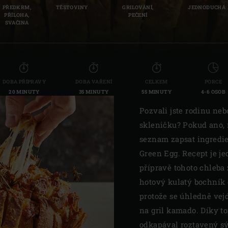
PŘEDKRM,
TĚSTOVINY
GRILOVÁNÍ,
JEDNODUCHÁ
Slovenia | Slovenija
PŘÍLOHA,
PEČENÍ
SVAČINA
Spain | España
Sweden | Sverige
Switzerland (French) 
DOBA PŘÍPRAVY
DOBA VAŘENÍ
CELKEM
PORCE
20 MINUTY
35 MINUTY
55 MINUTY
4-6 OSOB
Switzerland | Schwei
Pozvali jste rodinu neb
Turkey | Türkiye
skleničku? Pokud ano,
seznam zapsat ingredie
Green Egg. Recept je j
přípravě tohoto chleba
hotový kulatý bochník c
protože se úhledně vej
na gril kamado. Díky to
odkapával roztavený sýr