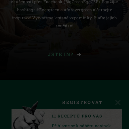
zkušenosti přes Facebook (BigGreenEggCZE). Použijte
hashtags #Evergreen a #forevergreen a čerpejte
inspirace! Vytváříme krásné vzpomínky. Buďte jejich
součástí!
JSTE IN?
REGISTROVAT
11 RECEPTŮ PRO VÁS
Přihlaste se k odběru novinek