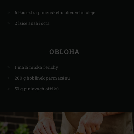
6 lžic extra panenského olivového oleje
2 lžíce sushi octa
OBLOHA
1 malá miska řeřichy
200 g hoblinek parmazánu
50 g piniových oříšků