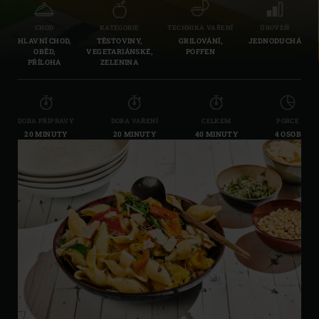
CHOD
KATEGORIE
TECHNIKA VAŘENÍ
ÚROVEŇ
HLAVNÍ CHOD,
TĚSTOVINY,
GRILOVÁNÍ,
JEDNODUCHÁ
OBĚD,
VEGETARIÁNSKÉ,
POFFEN
PŘÍLOHA
ZELENINA
DOBA PŘÍPRAVY
DOBA VAŘENÍ
CELKEM
PORCE
20 MINUTY
20 MINUTY
40 MINUTY
4 OSOB