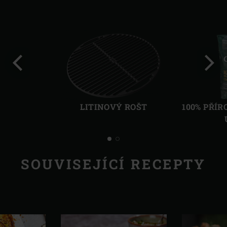
Předchozí
Další
LITINOVÝ ROŠT
100% PŘÍ
SOUVISEJÍCÍ RECEPTY