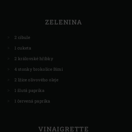
ZELENINA
2 cibule
1 cuketa
2 královské hříbky
4 stonky brokolice Bimi
2 lžíce olivového oleje
1 žlutá paprika
1 červená paprika
VINAIGRETTE