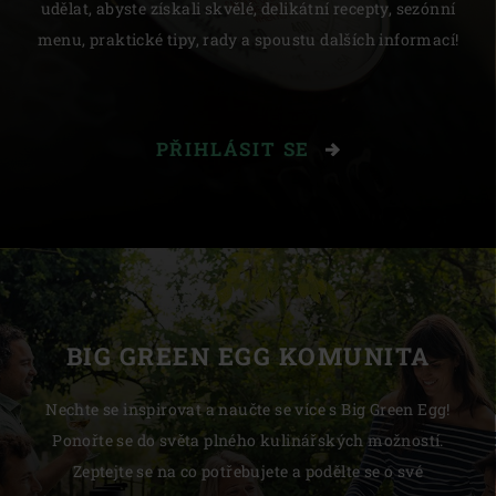
udělat, abyste získali skvělé, delikátní recepty, sezónní
menu, praktické tipy, rady a spoustu dalších informací!
PŘIHLÁSIT SE
BIG GREEN EGG KOMUNITA
Nechte se inspirovat a naučte se více s Big Green Egg!
Ponořte se do světa plného kulinářských možností.
Zeptejte se na co potřebujete a podělte se o své