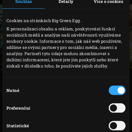
Souhlas
Detaily
Více o cookies
Cookies na stránkách Big Green Egg.
K personalizaci obsahu a reklam, poskytování funkcí
sociálních médií a analýze naší návštěvnosti využíváme
soubory cookie. Informace o tom, jak náš web používáte,
sdílíme se svými partnery pro sociální média, inzerci a
analýzy. Partneři tyto údaje mohou zkombinovat s
dalšími informacemi, které jste jim poskytli nebo které
získali v důsledku toho, že používáte jejich služby.
VAŘENÍ
Výběr
Nutné
souhlasu
Plátky cibule, cukety, královské hlívy a brokolice
Bimi potřete olivovým olejem. Tuto zeleninu a
Preferenční
papriky položte na gril a zavřete víko EGG. Zeleninu
grilujte asi 3 minuty. Nakrájenou zeleninu otočte o
Statistické
čtvrt otáčky, otočte brokolici Bimi, papriky otočte o