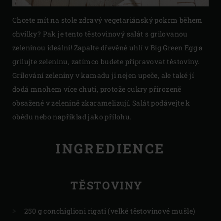
Chcete mít na stole zdravý vegetariánský pokrm během
chvilky? Pak je tento těstovinový salát s grilovanou
zeleninou ideální! Zapalte dřevěné uhlí v Big Green Egg a
grilujte zeleninu, zatímco budete připravovat těstoviny.
Grilování zeleniny v kamadu ji nejen upeče, ale také jí
dodá mnohem více chuti, protože cukry přirozeně
obsažené v zelenině zkaramelizují. Salát podávejte k
obědu nebo například jako přílohu.
INGREDIENCE
TĚSTOVINY
250 g conchiglioni rigati (velké těstovinové mušle)