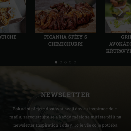
Předchozí
Další
GRI
QUICHE
PICANHA ŠPÍZY S
AVOKÁDO
CHIMICHURRI
KŘUPAVÝ
NEWSLETTER
Pokud si přejete dostávat svoji dávku inspirace do e-
mailu, zaregistrujte se a každý měsíc se můžete těšit na
newsletter Inspiration Today. To je vše co je potřeba