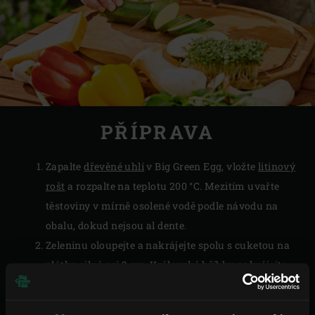
PŘÍPRAVA
Zapalte
dřevěné uhlí
v Big Green Egg, vložte
litinový
rošt
a rozpalte na teplotu 200 °C. Mezitím uvařte
těstoviny v mírně osolené vodě podle návodu na
obalu, dokud nejsou al dente.
Zeleninu oloupejte a nakrájejte spolu s cuketou na
plátky silné asi 2 cm. Královské hříbky nakrájejte
podélně na 1 cm silné plátky. Na zálivku smíchejte
olivový olej a sushi ocet.