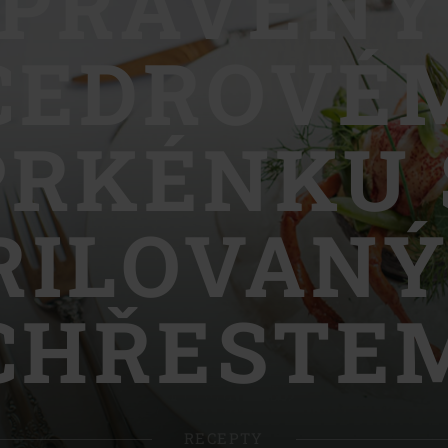
IPRAVENÝ
Slovenia | Slovenija
CEDROVÉ
Spain | España
Sweden | Sverige
PRKÉNKU 
Switzerland (French) 
Switzerland | Schwei
RILOVAN
Turkey | Türkiye
CHŘESTE
RECEPTY