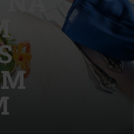
 NA
M
S
| Schweiz (Français)
z
ÝM
M