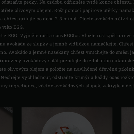
a odstraňte pecky. Na ozdobu odřízněte tvrdé konce chřestu.
 potřete olivovým olejem. Rošt pomocí papírové utěrky nama
a chřest grilujte po dobu 2-3 minut. Otočte avokádo o čtvrt otá
e víko EGG.
 z EGG. Vyjměte rošt a convEGGtor. Vložte rošt zpět na své 
nu avokáda ze slupky a jemně vidličkou namačkejte. Chřest 
mno. Avokádo a jemně nasekaný chřest vmíchejte do směsi jab
 připravený avokádový salát přendejte do zdobícího cukrářsk
ete olivovým olejem a položte na navlhčené dřevěné prkénko
. Nechejte vychladnout, odstraňte krunýř a každý ocas rozkroj
chny ingredience, včetně avokádových slupek, zakryjte a dej