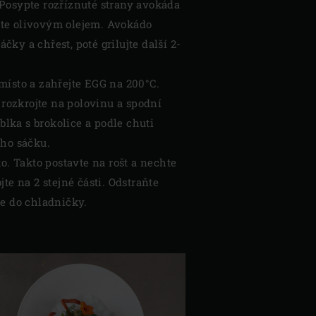
 Posypte rozříznuté strany avokáda
žte olivovým olejem. Avokádo
čky a chřest, poté grilujte další 2-
místo a zahřejte EGG na 200°C.
rozkrojte na polovinu a spodní
lka s brokolice a podle chuti
ého sáčku.
. Takto postavte na rošt a nechte
te na 2 stejné části. Odstraňte
te do chladničky.