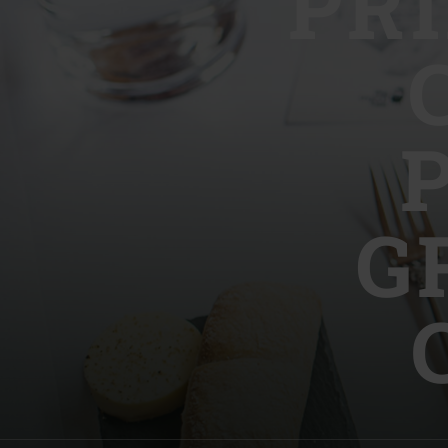
PŘ
Denmark | Danmark
Estonia | Eesti
Finland | Suomi
France | France
Germany | Deutschland
G
Greece | Ελλάδα
Hungary | Magyarország