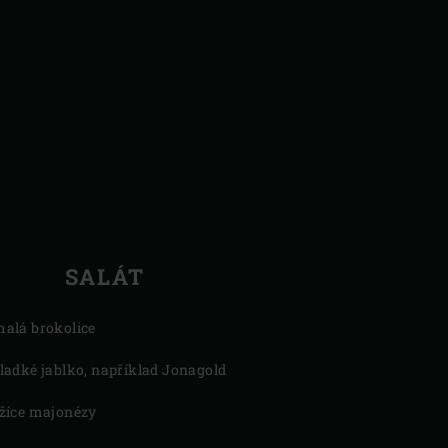
SALÁT
malá brokolice
sladké jablko, například Jonagold
lžíce majonézy