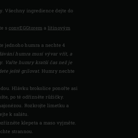
y. Všechny ingredience dejte do
te s
convEGGtorem
a
litinovým
ejte jednoho humra a nechte 4
dávání humra musí vývar vřít, a
. Vařte humry kratší čas než je
te ještě grilovat.
Humry nechte
odou. Hlávku brokolice ponořte asi
šte, po té odřízněte růžičky.
 majonézou. Rozkrojte limetku a
jte k salátu.
ozřízněte klepeta a maso vyjměte.
echte strannou.