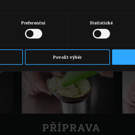
12 větviček kopru
12 pažitkových stonků
Preferenční
Statistické
4 malé listy nasturtia
4 květy řeřichy
Povolit výběr
PŘÍPRAVA