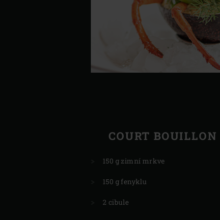
COURT BOUILLON
150 g zimní mrkve
150 g fenyklu
2 cibule