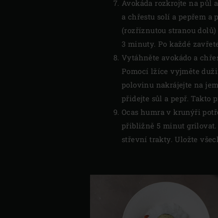
Avokáda rozkrojte na půl 
a chřestu solí a pepřem a
(rozříznutou stranou dolů) 
3 minuty. Po každé zavřet
Vytáhněte avokádo a chřest
Pomocí lžíce vyjměte duži
polovinu nakrájejte na je
přidejte sůl a pepř. Takto
Ocas humra v krunýři potř
přibližně 5 minut grilovat
střevní trakty. Uložte vše