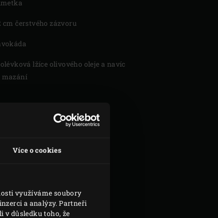
limetka
2 cm čerstvého zázvoru
avokáda
polévková lžíce olivového oleje a navíc
 mazání
Více o cookies
vnosti využíváme soubory
nzerci a analýzy. Partneři
i v důsledku toho, že