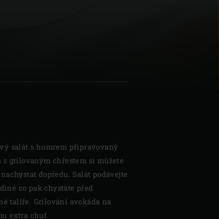
vý salát s humrem připravovaný
 s grilovaným chřestem si můžete
nachystat dopředu. Salát podávejte
ediné co pak chystáte před
né talíře. Grilování avokáda na
u extra chuť.