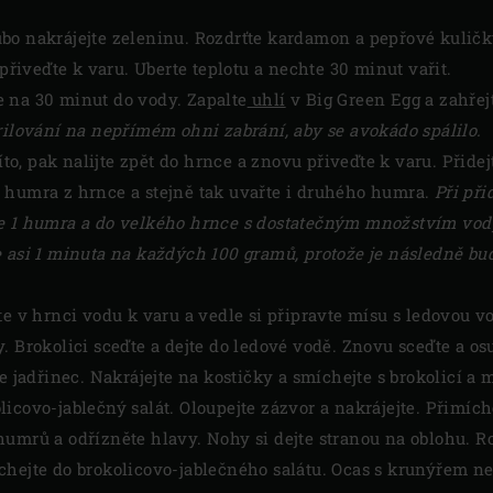
bo nakrájejte zeleninu. Rozdrťte kardamon a pepřové kuličk
 přiveďte k varu. Uberte teplotu a nechte 30 minut vařit.
na 30 minut do vody. Zapalte
uhlí
v Big Green Egg a zahřej
rilování na nepřímém ohni zabrání, aby se avokádo spálilo.
síto, pak nalijte zpět do hrnce a znovu přiveďte k varu. Přid
 humra z hrnce a stejně tak uvařte i druhého humra.
Při při
e 1 humra a do velkého hrnce s dostatečným množstvím vody
 asi 1 minuta na každých 100 gramů, protože je následně bude
te v hrnci vodu k varu a vedle si připravte mísu s ledovou v
. Brokolici sceďte a dejte do ledové vodě. Znovu sceďte a osu
te jadřinec. Nakrájejte na kostičky a smíchejte s brokolicí a
icovo-jablečný salát. Oloupejte zázvor a nakrájejte. Přimíche
humrů a odřízněte hlavy. Nohy si dejte stranou na oblohu. R
chejte do brokolicovo-jablečného salátu. Ocas s krunýřem n