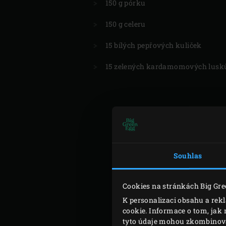
150 g pórku
150 g celeru
15 bílých pepřových kuliček
15 zelených kardamomových lusk
Souhlas
Cookies na stránkách Big Gre
K personalizaci obsahu a rek
cookie. Informace o tom, jak 
tyto údaje mohou zkombinovat 