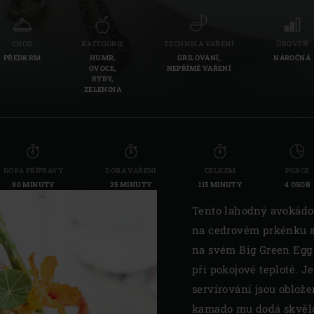
CHOD
KATEGORIE
TECHNIKA VAŘENÍ
ÚROVEŇ
PŘEDKRM
HUMR,
GRILOVÁNÍ,
NÁROČNÁ
OVOCE,
NEPŘÍMÉ VAŘENÍ
RYBY,
ZELENINA
DOBA PŘÍPRAVY
DOBA VAŘENÍ
CELKEM
PORCE
90 MINUTY
25 MINUTY
115 MINUTY
4 OSOB
Tento lahodný avokádo
na cedrovém prkénku a
na svém Big Green Egg 
při pokojové teplotě. J
servírování jsou oblože
kamado mu dodá skvělo