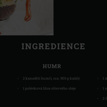
INGREDIENCE
HUMR
2 kanadští humři, cca. 500 g každý
1 
1 polévková lžíce olivového oleje
1 
2 