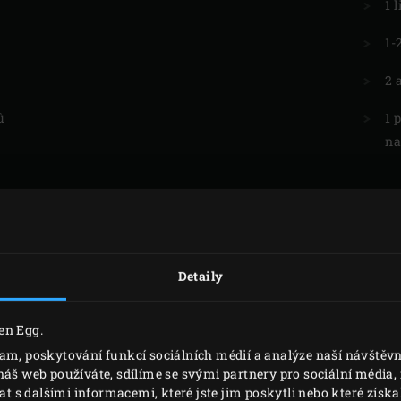
1 
1-
2 
ů
1 
na
OBLOHA
Detaily
8 zelených chřestů
en Egg.
1 polévková lžíce olivového oleje
lam, poskytování funkcí sociálních médií a analýze naší návště
náš web používáte, sdílíme se svými partnery pro sociální média, i
20 Salty Fingers
s dalšími informacemi, které jste jim poskytli nebo které získal