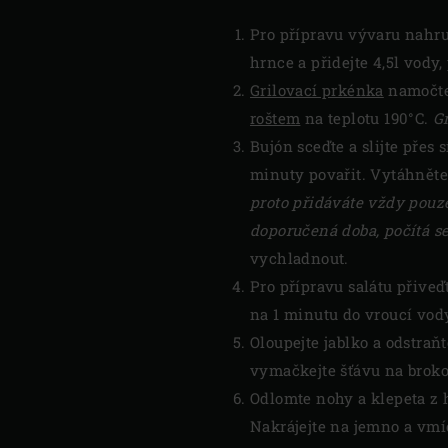
Pro přípravu vývaru nahru
hrnce a přidejte 4,5l vody,
Grilovací prkénka
namočte 
roštem
na teplotu 190°C.
G
Bujón sceďte a slijte přes 
minuty povařit. Vytáhněte
proto přidáváte vždy pouz
doporučená doba, počítá se
vychladnout.
Pro přípravu salátu přiveď
na 1 minutu do vroucí vody
Oloupejte jablko a odstraň
vymačkejte šťávu na brokol
Odlomte nohy a klepeta z 
Nakrájejte na jemno a vmí