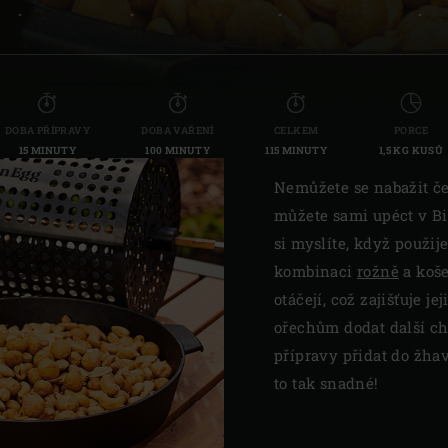
-
-
-
-
Slovenia | Slovenija
Spain | España
Sweden | Sverige
DOBA PŘÍPRAVY
DOBA VAŘENÍ
CELKEM
PORCE
15 MINUTY
100 MINUTY
115 MINUTY
1,5 KG KUSŮ
Switzerland (French) 
Nemůžete se nabažit če
Switzerland | Schwei
můžete sami upéct v Bi
Turkey | Türkiye
si myslíte, když použije
kombinaci
rožně
a koše
otáčejí, což zajišťuje 
ořechům dodat další ch
přípravy přidat do žha
to tak snadné!