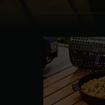
Denmark | Danmark
Estonia | Eesti
Finland | Suomi
France | France
Germany | Deutschland
Greece | Ελλάδα
Hungary | Magyarország