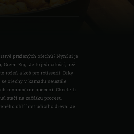
| Schweiz (Français)
rstvě pražených ořechů? Nyní si je
z
g Green Egg. Je to jednodušší, než
te rožeň a koš pro rotisserii. Díky
 se ořechy v kamadu neustále
jejich rovnoměrné opečení. Chcete-li
uť, stačí na začátku procesu
veného uhlí hrst udícího dřeva. Je