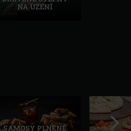
NA UZENÍ
Další
SAMOSY PLNĚNÉ