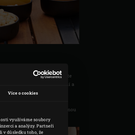
na keramickou základnu. Umístěte
rst
třešňových lupínku
na uzení a
Více o cookies
 nezbarví.
ísy. Podle chuti je posypte jemnou
vnosti využíváme soubory
nzerci a analýzy. Partneři
i v důsledku toho, že