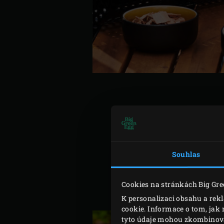
Nasaďte koš na
špíz rožně
otočný špíz s košem a zas
zavřete víko EGG. Zapněte 
Souhlas
Zvyšte teplotu EGG na 170 
Vypněte motor rožně a vyjm
Cookies na stránkách Big Gre
mořskou solí.
K personalizaci obsahu a rek
cookie. Informace o tom, jak 
tyto údaje mohou zkombinovat 