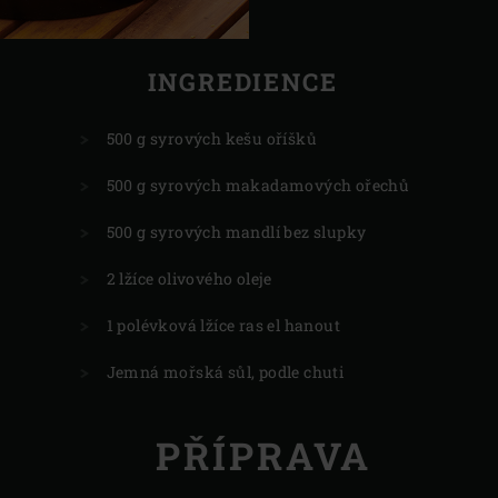
INGREDIENCE
500 g syrových kešu oříšků
500 g syrových makadamových ořechů
500 g syrových mandlí bez slupky
2 lžíce olivového oleje
1 polévková lžíce ras el hanout
Jemná mořská sůl, podle chuti
PŘÍPRAVA