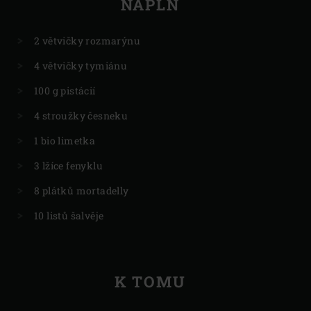
NÁPLŇ
2 větvičky rozmarýnu
4 větvičky tymiánu
100 g pistácií
4 stroužky česneku
1 bio limetka
3 lžíce fenyklu
8 plátků mortadelly
10 listů šalvěje
K TOMU