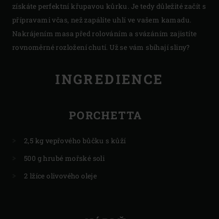
získáte perfektní křupavou kůrku. Je tedy důležité začít s
přípravami včas, než zapálíte uhlí ve vašem kamadu.
Nakrájením masa před rolováním a svázáním zajistíte
rovnoměrné rozložení chutí. Už se vám sbíhají sliny?
INGREDIENCE
PORCHETTA
2,5 kg vepřového bůčku s kůží
500 g hrubé mořské soli
2 lžíce olivového oleje