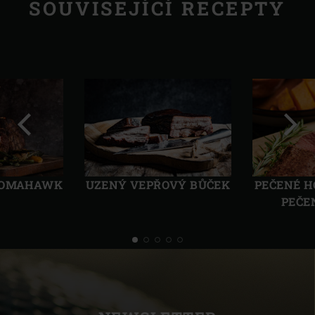
SOUVISEJÍCÍ RECEPTY
Předchozí
Další
TOMAHAWK
PEČENÉ H
UZENÝ VEPŘOVÝ BŮČEK
PEČE