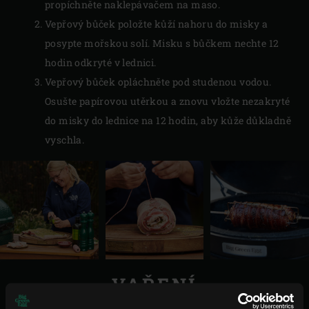
propíchněte naklepávačem na maso.
Vepřový bůček položte kůží nahoru do misky a
posypte mořskou solí. Misku s bůčkem nechte 12
hodin odkryté v lednici.
Vepřový bůček opláchněte pod studenou vodou.
Osušte papírovou utěrkou a znovu vložte nezakryté
do misky do lednice na 12 hodin, aby kůže důkladně
vyschla.
VAŘENÍ