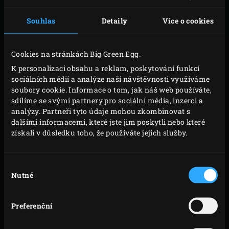
Zapalte
dřevěné uhlí
v Big Green Egg a zahřejte na
Souhlas
Detaily
Více o cookies
teplotu 120 °C. Mezitím položte bůček kůží dolů na
prkénko. Prořízněte bůček vodorovně uprostřed, ale
neprořízněte ho úplně – nechte několik centimetrů
Cookies na stránkách Big Green Egg.
neporušených. Odložte stranou.
K personalizaci obsahu a reklam, poskytování funkcí
sociálních médií a analýze naší návštěvnosti využíváme
Na náplň otrhejte lístky rozmarýnu a tymiánu,
soubory cookie. Informace o tom, jak náš web používáte,
nasekejte je nadrobno a smíchejte. Pistácie
sdílíme se svými partnery pro sociální média, inzerci a
rozemelte v malém sekáčku. Oloupejte česnek a
analýzy. Partneři tyto údaje mohou zkombinovat s
dalšími informacemi, které jste jim poskytli nebo které
stroužky nadrobno nasekejte nebo nastrouhejte.
získali v důsledku toho, že používáte jejich služby.
Bůček položte kůží dolů na prkénko, rozložte maso
a potřete ho česnekem. Posypte rozmarýnem a
Výběr
tymiánem a poté drcenými pistáciemi. Nad masem
Nutné
souhlasu
jemně nastrouhejte kůru z limetky a posypte
semínky fenyklu. Na vrch položte mortadelu a na
Preferenční
bůček pokrytý mortadelou položte listy šalvěje ve
dvou rovných řadách – na začátku a uprostřed.