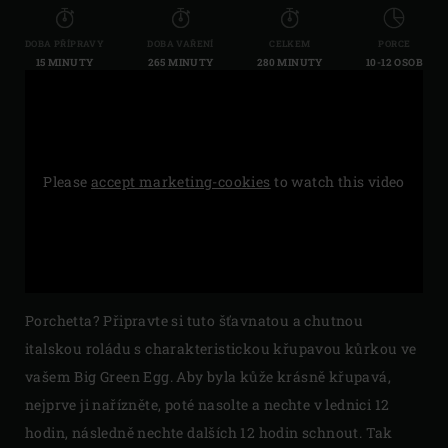
DOBA PŘÍPRAVY
DOBA VAŘENÍ
CELKEM
PORCE
15 MINUTY
265 MINUTY
280 MINUTY
10-12 OSOB
Please
accept marketing-cookies
to watch this video
Porchetta? Připravte si tuto šťavnatou a chutnou
italskou roládu s charakteristickou křupavou kůrkou ve
vašem Big Green Egg. Aby byla kůže krásně křupavá,
nejprve ji nařízněte, poté nasolte a nechte v lednici 12
hodin, následně nechte dalších 12 hodin schnout. Tak