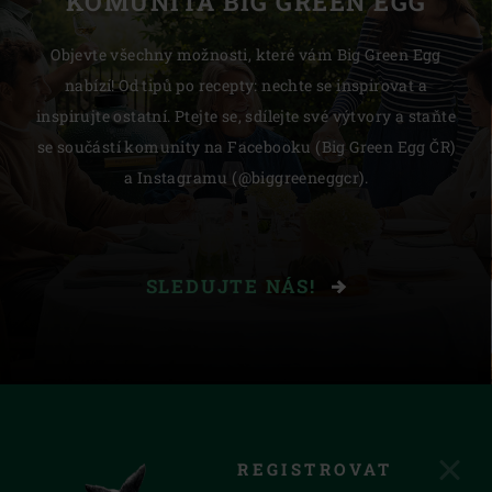
KOMUNITA BIG GREEN EGG
Objevte všechny možnosti, které vám Big Green Egg
nabízí! Od tipů po recepty: nechte se inspirovat a
inspirujte ostatní. Ptejte se, sdílejte své výtvory a staňte
se součástí komunity na Facebooku (Big Green Egg ČR)
a Instagramu (@biggreeneggcr).
SLEDUJTE NÁS!
REGISTROVAT