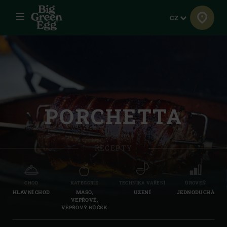
Menu
Jazyk
CZ
PORCHETTA
RECEPTY
CHOD
KATEGORIE
TECHNIKA VAŘENÍ
ÚROVEŇ
HLAVNÍ CHOD
MASO,
UZENÍ
JEDNODUCHÁ
VEPŘOVÉ,
VEPŘOVÝ BŮČEK