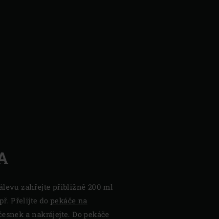
A
álevu zahřejte přibližně 200 ml
př. Přelijte do
pekáče na
 česnek a nakrájejte. Do pekáče