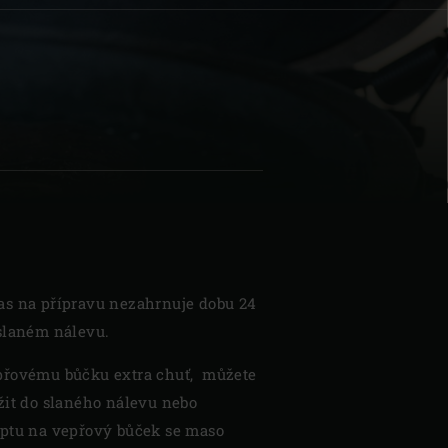
| Schweiz (Français)
z
as na přípravu nezahrnuje dobu 24
slaném nálevu.
přovému bůčku extra chuť, můžete
žit do slaného nálevu nebo
eptu na vepřový bůček se maso