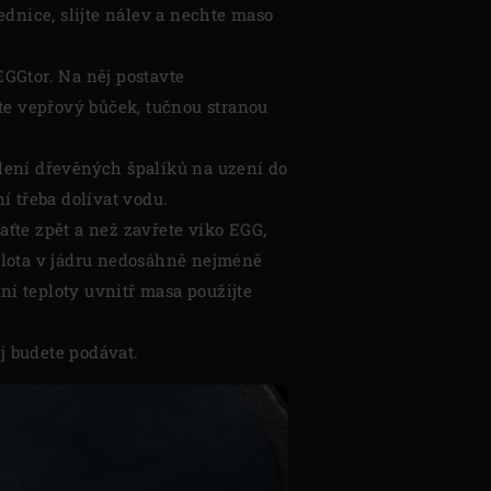
ednice, slijte nálev a nechte maso
GGtor. Na něj postavte
žte vepřový bůček, tučnou stranou
lení dřevěných špalíků na uzení do
í třeba dolívat vodu.
raťte zpět a než zavřete víko EGG,
plota v jádru nedosáhně nejméně
í teploty uvnitř masa použijte
ej budete podávat.