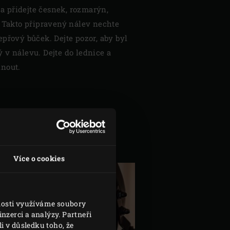
y a přidejte česnek, rozmarýn,
. Takto připravený nálev nechte
přový bůček. Dejte pozor, aby byl
 v nálevu. Dejte do lednice a
inout.
Více o cookies
vnosti využíváme soubory
nzerci a analýzy. Partneři
i v důsledku toho, že