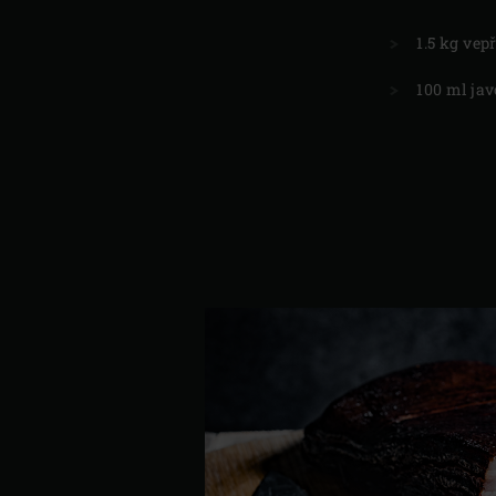
1.5 kg ve
100 ml ja