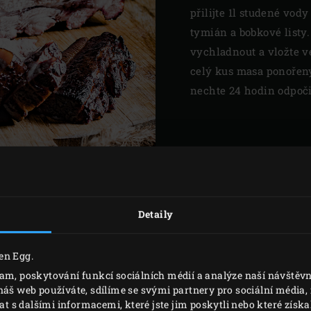
přilijte 1l studené vod
tymián a bobkové listy
vychladnout a vložte ve
celý kus masa ponořený
nechte 24 hodin odpoč
Detaily
en Egg.
lam, poskytování funkcí sociálních médií a analýze naší návště
náš web používáte, sdílíme se svými partnery pro sociální média, i
s dalšími informacemi, které jste jim poskytli nebo které získal