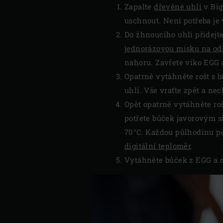
Zapalte
dřevěné uhlí
v Big
uschnout. Není potřeba je
Do žhnoucího uhlí přidejt
jednorázovou misku na o
nahoru. Zavřete víko EGG 
Opatrně vytáhněte rošt s 
uhlí. Vše vraťte zpět a ne
Opět opatrně vytáhněte roš
potřete bůček javorovým s
70°C. Každou půlhodinu po
digitální teploměr
.
Vytáhněte bůček z EGG a de