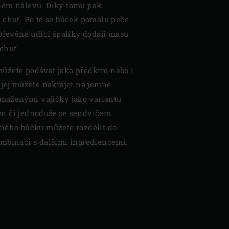
ném nálevu. Díky tomu pak
 chuť. Po té se bůček pomalu peče
 Dřevěné udící špalíky dodají masu
chuť.
ůžete podávat jako předkrm nebo i
 jej můžete nakrájet na jemné
 smaženými vajíčky jako variantu
n či jednoduše se sendvičem.
ného bůčku můžete rozdělit do
mbinaci s dalšími ingrediencemi.