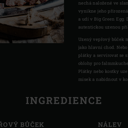
nechá naložené ve sla
vynikne jeho přirozená
a udí v Big Green Egg.
autentickou uzenou pří
Uzený vepřový bůček m
jako hlavní chod. Nebo
plátky a servírovat se
oblohy pro falmmkuche
Plátky nebo kostky uze
misek a nabídnout v ko
INGREDIENCE
ŘOVÝ BŮČEK
NÁLEV