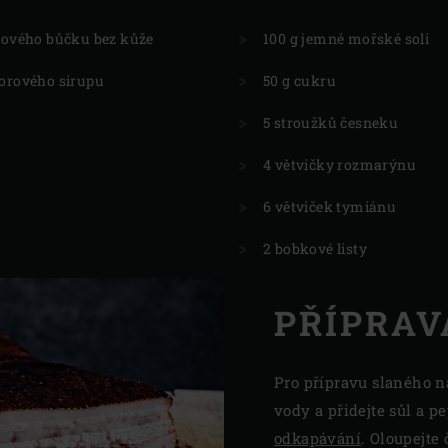
přového bůčku bez kůže
100 g jemné mořské soli
vorového sirupu
50 g cukru
5 stroužků česneku
4 větvičky rozmarýnu
6 větviček tymiánu
2 bobkové listy
PŘÍPRAV
Pro přípravu slaného n
vody a přidejte sůl a pe
odkapávání
. Oloupejte