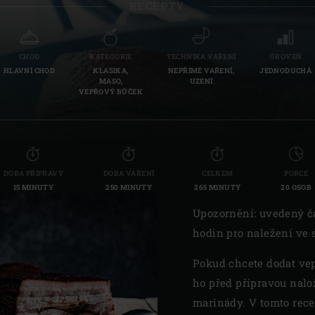
RECEPTY
Slovenia | Slovenija
Spain | España
CHOD
KATEGORIE
TECHNIKA VAŘENÍ
ÚROVEŇ
HLAVNÍ CHOD
KLASIKA,
NEPŘÍMÉ VAŘENÍ,
JEDNODUCHÁ
Sweden | Sverige
MASO,
UZENÍ
VEPŘOVÝ BŮČEK
Switzerland (French) 
Switzerland | Schwei
Turkey | Türkiye
DOBA PŘÍPRAVY
DOBA VAŘENÍ
CELKEM
PORCE
15 MINUTY
250 MINUTY
265 MINUTY
20 OSOB
Upozornění: uvedený č
hodin pro naležení ve 
Pokud chcete dodat ve
ho před přípravou nalo
marinády. V tomto rec