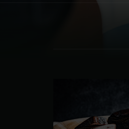
Denmark | Danmark
Estonia | Eesti
Finland | Suomi
France | France
Germany | Deutschland
Greece | Ελλάδα
Hungary | Magyarország