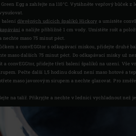
 Green Egg a zahřejte na 110°C. Vytáhněte vepřový bůček z l
 vysušovat.
e balení
dřevěných udících špalíků Hickory
a umístěte convE
dkapávání
a nalijte přibližně 1 cm vody. Umístěte rošt a polo
a nechte maso 75 minut péct.
bůčkem a convEGGtor s odkapávací miskou, přidejte druhé ba
chte maso dalších 75 minut péct. Do odkapávací misky už nen
t a convEGGtor, přidejte třetí balení špalíků na uzení. Vše v
irupem. Pečte další 1,5 hodinu dokud není maso hotové a te
třete maso javorovým sirupem a nechte glazovat. Pro změřen
jte na talíř. Přikryjte a nechte v lednici vychladnout než j