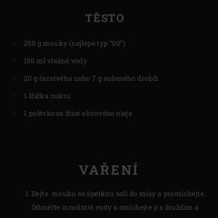
TĚSTO
250 g mouky (nejlépe typ “00”)
150 ml vlažné vody
20 g čerstvého nebo 7 g sušeného droždí
1 lžička cukru
1 polévková lžíce olivového oleje
VAŘENÍ
Dejte mouku se špetkou soli do mísy a promíchejte.
Odměřte množství vody a smíchejte ji s droždím a