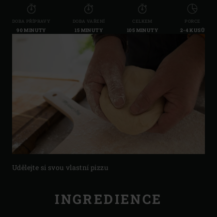
DOBA PŘÍPRAVY
DOBA VAŘENÍ
CELKEM
PORCE
90 MINUTY
15 MINUTY
105 MINUTY
2-4 KUSŮ
Udělejte si svou vlastní pizzu
INGREDIENCE