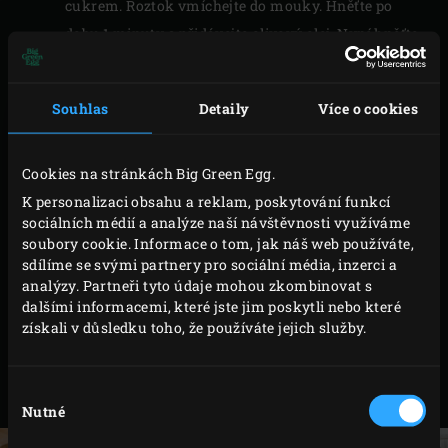
cukrem. Roztok vmíchejte do mouky. Hněťte po
dobu 1 minuty a přidávejte olivový olej. Nyní hněťte
těsto důkladně po dobu alespoň 5 minut. To je
nejjednodušší v kuchyňském robotu. Přikryjte
Souhlas
Detaily
Více o cookies
mísu čistou vlhkou utěrkou a nechte kynout po
dobu 60 minut.
Cookies na stránkách Big Green Egg.
Těsto rozdělte na dva stejné díly pro velkou pizza
K personalizaci obsahu a reklam, poskytování funkcí
základnu nebo do čtyř stejných dílů pro čtyři mini-
sociálních médií a analýze naší návštěvnosti využíváme
pizzy. Podložku na pizzu posypte trochou mouky a
soubory cookie. Informace o tom, jak náš web používáte,
těsto vyválejte válečkem na těsto. Můžete také
sdílíme se svými partnery pro sociální média, inzerci a
analýzy. Partneři tyto údaje mohou zkombinovat s
formovat těsto přímo na dřevěné pizza lopatce. V
dalšími informacemi, které jste jim poskytli nebo které
tomto případě, posypte lopatku moukou, umístěte
získali v důsledku toho, že používáte jejich služby.
těsto na lopatku a zploštťete těsto rukou od středu
do stran. Pokaždé otočte volnou rukou pizza
Výběr
lopatku o čtvrt otáčky.
Nutné
souhlasu