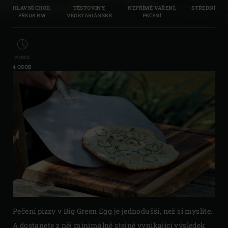
HLAVNÍ CHOD,
TĚSTOVINY,
NEPŘÍMÉ VAŘENÍ,
STŘEDNÍ
PŘEDKRM
VEGETARIÁNSKÉ
PEČENÍ
PORCE
4 OSOB
Pečení pizzy v Big Green Egg je jednodušší, než si myslíte.
A dostanete z něj minimálně stejně vynikající výsledek