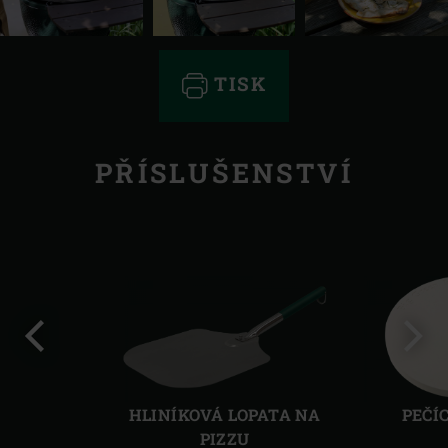
TISK
PŘÍSLUŠENSTVÍ
Předchozí
Další
HLINÍKOVÁ LOPATA NA
PEČÍ
PIZZU