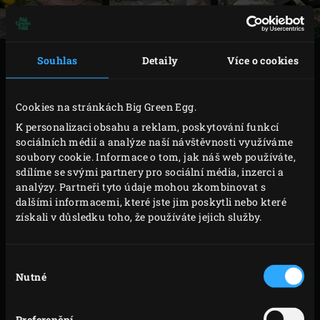
VAŘENÍ
Souhlas
Detaily
Více o cookies
Zapalte uhlí v Big Green Egg a i s
litinovým roštem
Cookies na stránkách Big Green Egg.
rozpalte na teplotu 180°C. Ukrojte přibližně třetinu
K personalizaci obsahu a reklam, poskytování funkcí
úzké části cukety (použijete ji na pomazánku na
sociálních médií a analýze naší návštěvnosti využíváme
soubory cookie. Informace o tom, jak náš web používáte,
pizzu). Zbytek cukety nakrájejte podélně na
sdílíme se svými partnery pro sociální média, inzerci a
čtvrtiny. Rozpulte srdíčkový salát. Kousky cukety
analýzy. Partneři tyto údaje mohou zkombinovat s
pokapejte olivovým olejem. Rozpulte citron.
dalšími informacemi, které jste jim poskytli nebo které
získali v důsledku toho, že používáte jejich služby.
Položte kousky cukety a poloviny citronu na rošt.
Zavřete víko a nechte grilovat cca 8 minut. Po
každých 2 – 2,5 minutách otáčejte. Po 6 minutách
Výběr
Nutné
souhlasu
přidejte na rošt půlky salátu a ogrilujte je z každé
strany přibližně 1 minutu. Po každém úkonu
Preferenční