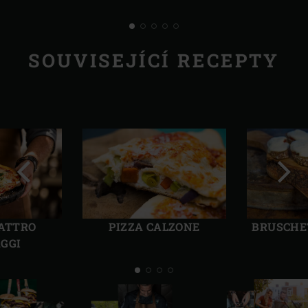
SOUVISEJÍCÍ RECEPTY
Předchozí
Další
UATTRO
PIZZA CALZONE
BRUSCHE
GGI