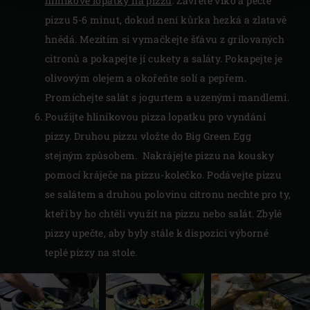
hliníkové lopatky na pizzu
. Zavřete víko a pečte
pizzu 5-6 minut, dokud není kůrka hezká a zlatavě
hnědá. Mezitím si vymačkejte šťávu z grilovaných
citronů a pokapejte jí cukety a saláty. Pokapejte je
olivovým olejem a okořeňte solí a pepřem.
Promíchejte salát s jogurtem a uzenými mandlemi.
Použijte hliníkovou pizza lopatku pro vyndání
pizzy. Druhou pizzu vložte do Big Green Egg
stejným způsobem. Nakrájejte pizzu na kousky
pomocí kráječe na pizzu-kolečko. Podávejte pizzu
se salátem a druhou polovinu citronu nechte pro ty,
kteří by ho chtěli využít na pizzu nebo salát. Zbylé
pizzy upečte, aby byly stále k dispozici výborné
teplé pizzy na stole.