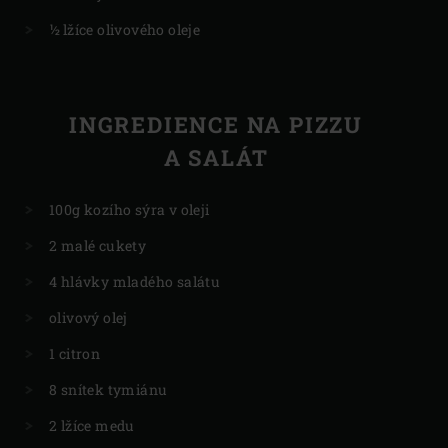
½ lžíce olivového oleje
INGREDIENCE NA PIZZU
A SALÁT
100g kozího sýra v oleji
2 malé cukety
4 hlávky mladého salátu
olivový olej
1 citron
8 snítek tymiánu
2 lžíce medu