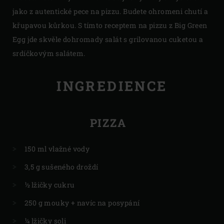
jako z autentické pece na pizzu. Budete ohromeni chutí a
křupavou kůrkou. S tímto receptem na pizzu z Big Green
Egg jde skvěle dohromady salát s grilovanou cuketou a
srdíčkovým salátem.
INGREDIENCE
PIZZA
150 ml vlažné vody
3,5 g sušeného droždí
½ lžičky cukru
250 g mouky + navíc na posypání
¼ lžičky soli