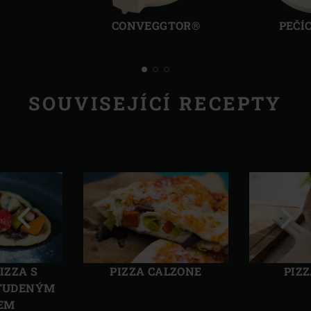
Předchozí
Další
CONVEGGTOR®
PEČÍ
SOUVISEJÍCÍ RECEPTY
Předchozí
Další
IZZA S
PIZZA CALZONE
PIZ
STUDENÝM
EM