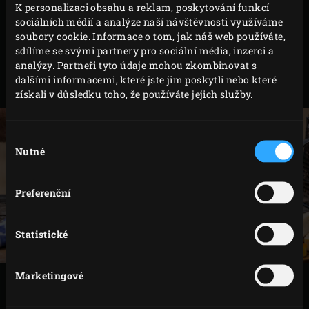
K personalizaci obsahu a reklam, poskytování funkcí
všechny ingredience na omáčku a dle chuti přidejte
sociálních médií a analýze naší návštěvnosti využíváme
sůl a pepř. Přiveďte k varu, pak snižte teplotu a
soubory cookie. Informace o tom, jak náš web používáte,
nechte asi 5 minut mírně dusit. Takto připravenou
sdílíme se svými partnery pro sociální média, inzerci a
analýzy. Partneři tyto údaje mohou zkombinovat s
omáčku namixujte ručním mixerém a přelijte do
dalšími informacemi, které jste jim poskytli nebo které
misky.
získali v důsledku toho, že používáte jejich služby.
Výběr
Nutné
souhlasu
Preferenční
Statistické
Marketingové
VAŘENÍ