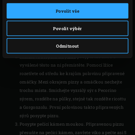
Zapalte
dřevěné uhlí
v Big Green Egg, vložte
Povolit vše
convEGGtor
, rošt a
pečící kámen
, zahřejte na 275-
300°C. Mezitím rozdělte těsto na poloviny a
Povolit výběr
vytvarujte na 2 bochánky. Podložku pro přípravu
pizzy posypte moukou, položte bochánek těsta a
Odmítnout
vyválejte válečkem na těsto do tvaru pizzy.
Hliníkovou lopatu na pizzu
posypte moukou a
vyválené těsto na ni přemístěte. Pomocí lžíce
rozetřete od středu ke krajům polovinu připravené
omáčky. Mezi okrajem pizzy a omáčkou nechejte
trochu místa. Smíchejte vyzrálý sýr s Pecorino
sýrem, rozdělte na půlky, stejně tak rozdělte ricottu
a Gorgonzolu. První polovinou takto připravených
sýrů posypte pizzu.
Posypte pečící kámen moukou. Připravenou pizzu
přesuňte na pečící kámen, zavřete víko a pečte asi 5