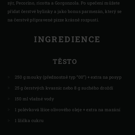
sýr, Pecorino, ricotta a Gorgonzola. Po upečení můžete
přidat čerstvé bylinky a jako bonus parmezán, který se
na čerstvě připravené pizze krásně rozpustí.
INGREDIENCE
TĚSTO
250 g mouky (přednostně typ “00”) + extra na posyp
25 g čerstvých kvasnic nebo 8 g suchého droždí
150 ml vlažné vody
1 polévková lžíce olivového oleje + extra na mazání
1 lžička cukru