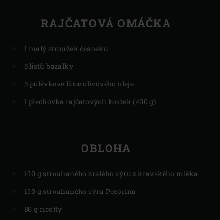
RAJČATOVÁ OMÁČKA
1 malý stroužek česneku
5 listů bazalky
3 polévkové lžíce olivového oleje
1 plechovka rajčatových kostek (400 g)
OBLOHA
100 g strouhaného zralého sýru z kravského mléka
100 g strouhaného sýru Pecorina
80 g ricotty