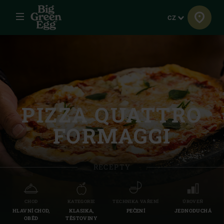
Menu
Jazyk
CZ
PIZZA QUATTRO
FORMAGGI
RECEPTY
CHOD
KATEGORIE
TECHNIKA VAŘENÍ
ÚROVEŇ
HLAVNÍ CHOD,
KLASIKA,
PEČENÍ
JEDNODUCHÁ
OBĚD
TĚSTOVINY