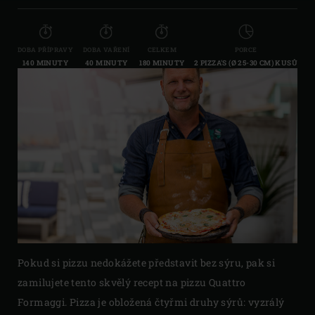
DOBA PŘÍPRAVY
DOBA VAŘENÍ
CELKEM
PORCE
140 MINUTY
40 MINUTY
180 MINUTY
2 PIZZA'S (Ø 25-30 CM) KUSŮ
Pokud si pizzu nedokážete představit bez sýru, pak si
zamilujete tento skvělý recept na pizzu Quattro
Formaggi. Pizza je obložená čtyřmi druhy sýrů: vyzrálý