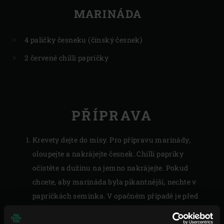
MARINÁDA
4 paličky česneku (čínský česnek)
2 červené chilli papričky
PŘÍPRAVA
Krevety dejte do mísy. Pro přípravu marinády,
oloupejte a nakrájejte česnek. Chilli papriky
očistěte a dužinu na jemno nakrájejte. Pokud
chcete, aby marináda byla pikantnější, nechte v
papričkách semínka. V opačném případě je před
krájením odstraňte.
Smíchejte česnek a papričky s krevetami, přikryjte