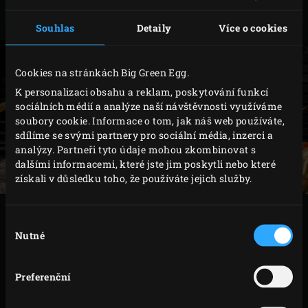
a dejte do lednice na 2 hodiny marinovat.
Souhlas
Detaily
Více o cookies
Cookies na stránkách Big Green Egg.
K personalizaci obsahu a reklam, poskytování funkcí
sociálních médií a analýze naší návštěvnosti využíváme
soubory cookie. Informace o tom, jak náš web používáte,
sdílíme se svými partnery pro sociální média, inzerci a
analýzy. Partneři tyto údaje mohou zkombinovat s
dalšími informacemi, které jste jim poskytli nebo které
získali v důsledku toho, že používáte jejich služby.
VAŘENÍ
Výběr
Nutné
souhlasu
Zapalte
uhlí
v Big Green Egg a zahřejte spolu s
litinovým roštem
na 200°C. Mezitím připravené
Preferenční
krevety napíchejte na
osm bambusový špízů
.