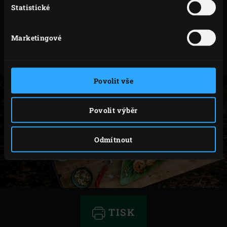
Špízy položte na rošt a zavřete víko EGG. Grilujte
Statistické
přibližně 3 minuty, po té pomocí kleští otočte a
grilujte další 3 minuty.
Marketingové
Hotové špízy vytáhněte z EGG a podávejte na
malých talířcích nebo servírovacím podnose.
Povolit vše
Povolit výběr
Odmítnout
TISK