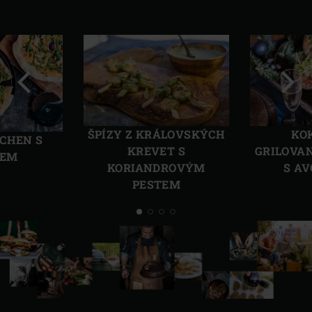
Předchozí
Další
ŠPÍZY Z KRÁLOVSKÝCH
KO
CHEN S
KREVET S
GRILOVA
SEM
KORIANDROVÝM
S A
PESTEM