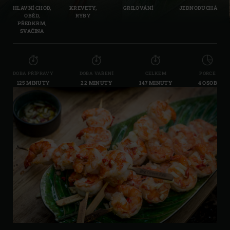
HLAVNÍ CHOD,
KREVETY,
GRILOVÁNÍ
JEDNODUCHÁ
OBĚD,
RYBY
PŘEDKRM,
SVAČINA
DOBA PŘÍPRAVY
DOBA VAŘENÍ
CELKEM
PORCE
125 MINUTY
22 MINUTY
147 MINUTY
4 OSOB