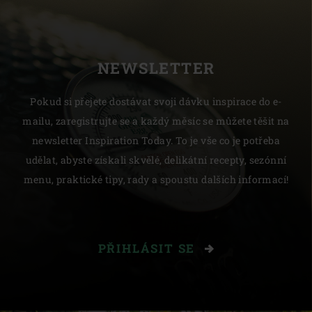
NEWSLETTER
Pokud si přejete dostávat svoji dávku inspirace do e-
mailu, zaregistrujte se a každý měsíc se můžete těšit na
newsletter Inspiration Today. To je vše co je potřeba
udělat, abyste získali skvělé, delikátní recepty, sezónní
menu, praktické tipy, rady a spoustu dalších informací!
PŘIHLÁSIT SE