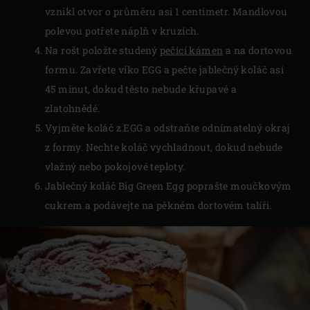
vznikl otvor o průměru asi 1 centimetr. Mandlovou
polevou potřete náplň v kruzích.
Na rošt položte studený
pečicí kámen
a na dortovou
formu. Zavřete víko EGG a pečte jablečný koláč asi
45 minut, dokud těsto nebude křupavé a
zlatohnědé.
Vyjměte koláč z EGG a odstraňte odnímatelný okraj
z formy. Nechte koláč vychladnout, dokud nebude
vlažný nebo pokojové teploty.
Jablečný koláč Big Green Egg poprašte moučkovým
cukrem a podávejte na pěkném dortovém talíři.