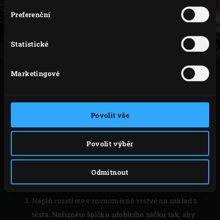
Preferenční
Statistické
Marketingové
VAŘENÍ
Zapalte
dřevěné uhlí
v Big Green Egg, vložte
Povolit vše
convEGGtor
a
nerezový rošt
a rozpalte na teplotu
200 °C.
Povolit výběr
Mezitím máslem vymažte dortovou formu (Ø 18
cm) s odnímatelným okrajem. Těsto rozválejte na
Odmítnout
pomoučené pracovní desce na tloušťku asi 5
milimetrů a vyložte jím formu.
Náplň rozetřete v rovnoměrné vrstvě na základ z
těsta. Nařízněte špičku zdobicího sáčku tak, aby