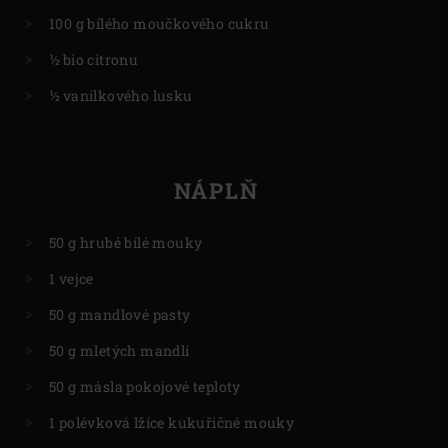
100 g bílého moučkového cukru
½ bio citronu
½ vanilkového lusku
NÁPLŇ
50 g hrubé bílé mouky
1 vejce
50 g mandlové pasty
50 g mletých mandlí
50 g másla pokojové teploty
1 polévková lžíce kukuřičné mouky