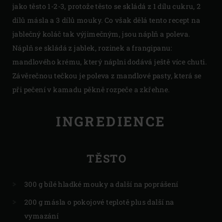
jako těsto 1-2-3, protože těsto se skládá z 1 dílu cukru, 2
dílů másla a 3 dílů mouky. Co však dělá tento recept na
jablečný koláč tak výjimečným, jsou náplň a poleva.
Náplň se skládá z jablek, rozinek a frangipanu:
mandlového krému, který náplni dodává ještě více chuti.
Závěrečnou tečkou je poleva z mandlové pasty, která se
při pečení v kamadu pěkně rozpeče a zkřehne.
INGREDIENCE
TĚSTO
300 g bílé hladké mouky a další na poprášení
200 g másla o pokojové teplotě plus další na
vymazání