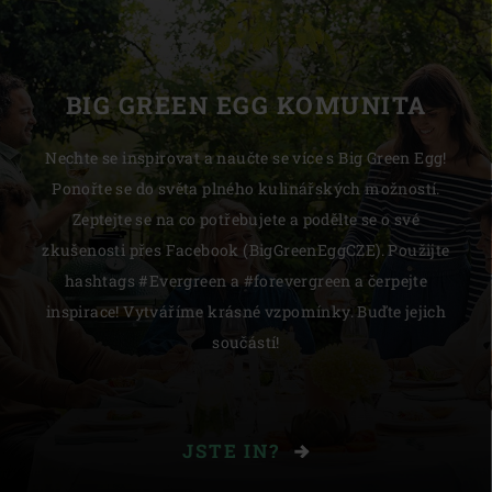
BIG GREEN EGG KOMUNITA
Nechte se inspirovat a naučte se více s Big Green Egg!
Ponořte se do světa plného kulinářských možností.
Zeptejte se na co potřebujete a podělte se o své
zkušenosti přes Facebook (BigGreenEggCZE). Použijte
hashtags #Evergreen a #forevergreen a čerpejte
inspirace! Vytváříme krásné vzpomínky. Buďte jejich
součástí!
JSTE IN?