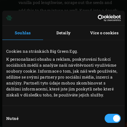
vanilla pod lengthwise, scrape out the seeds and
add this to the mixture as well. Knead into a dough;
do not knead longer than necessary. Press the
dough flat, wrap in cling film and leave to rest in the
Souhlas
Detaily
Více o cookies
fridge for 1 hour.
Meanwhile, for the filling, sift the flour over a bowl.
Beat the egg, weigh 50g and add to the flour with
Cookies na stránkách Big Green Egg.
the almond paste, almond powder, butter and
K personalizaci obsahu a reklam, poskytování funkcí
sociálních médií a analýze naší návštěvnosti využíváme
cornflour. Whisk well. Peel the apples, poke out the
soubory cookie. Informace o tom, jak náš web používáte,
cores and cut the flesh into cubes of about 2
sdílíme se svými partnery pro sociální média, inzerci a
centimetres. Mix them and the raisins through the
analýzy. Partneři tyto údaje mohou zkombinovat s
dalšími informacemi, které jste jim poskytli nebo které
rest of the filling.
získali v důsledku toho, že používáte jejich služby.
For the topping, beat the egg, weigh 40g and add to
a bowl with the almond paste. Stir well with a
Výběr
whisk and spoon the topping into a piping bag.
Nutné
souhlasu