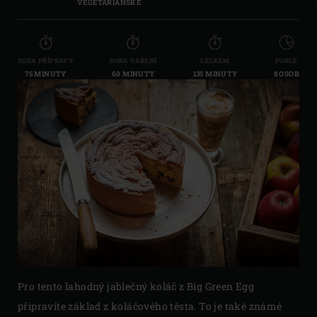
VEGETARIÁNSKÉ
DOBA PŘÍPRAVY
DOBA VAŘENÍ
CELKEM
PORCE
75 MINUTY
60 MINUTY
135 MINUTY
8 OSOB
Pro tento lahodný jablečný koláč z Big Green Egg
připravíte základ z koláčového těsta. To je také známé