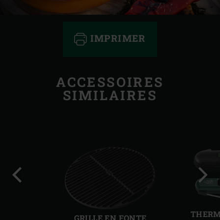
IMPRIMER
ACCESSOIRES
SIMILAIRES
Diapo
Diap
précédente
suiv
THERM
GRILLE EN FONTE