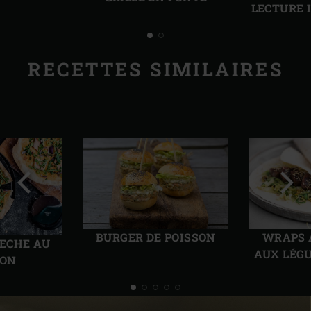
LECTURE 
RECETTES SIMILAIRES
Diapo
Diap
précédente
suiv
BURGER DE POISSON
WRAPS 
ECHE AU
AUX LÉG
ON