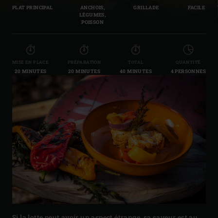
PLAT PRINCIPAL
ANCHOIS,
GRILLADE
FACILE
LÉGUMES,
POISSON
MISE EN PLACE
PRÉPARATION
TOTAL
QUANTITÉ
20 MINUTES
20 MINUTES
40 MINUTES
4 PERSONNES
Si la lotte peut avoir un aspect étrange, sa saveur est au