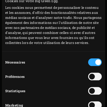
Cookies sur votre Big Green Egg.
badigeonnez les darnes de lotte et les tranches
Les cookies nous permettent de personnaliser le contenu
et les annonces, d'offrir des fonctionnalités relatives aux
d’oignons d’huile d’olive. Saupoudrez le ras-el-
médias sociaux et d'analyser notre trafic. Nous partageons
hanout sur votre poisson, salez et poivrez.
également des informations sur l'utilisation de notre site
Retournez les poivrons allongés et déposez les
avec nos partenaires de médias sociaux, de publicité et
d'analyse, qui peuvent combiner celles-ci avec d'autres
darnes de lotte et les oignons sur la grille. Faites
informations que vous leur avez fournies ou qu'ils ont
griller les tranches d’oignons env. 3 minutes avant
collectées lors de votre utilisation de leurs services.
de les retourner et de les laisser griller de nouveau 3
minutes de l’autre côté. Faites griller la lotte 4 à
Sélection
5 minutes puis retournez vos morceaux. Piquez une
Nécessaires
du
petite tête de thym et une de romarin dans l’arête
consentement
centrale de chaque darne de lotte et laissez de
Préférences
nouveau cuire 4 à 5 minutes jusqu’à obtenir une
température à cœur de 62 °C. Vous pouvez contrôler
Statistiques
cette température avec le
thermomètre à lecture
instantanée
.
Marketing
Sortez les oignons de l’EGG. Sortez les poivrons