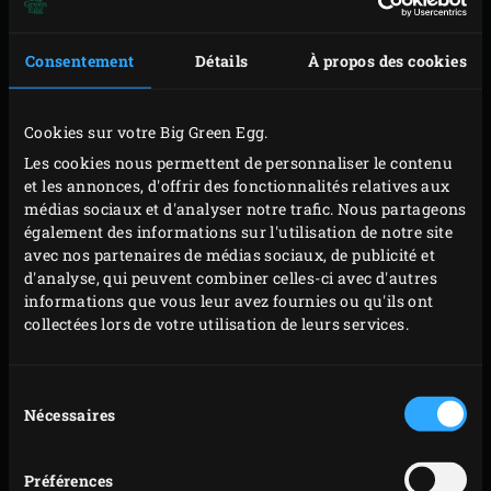
ADRESSE E-MAIL
*
Consentement
Détails
À propos des cookies
PAYS
*
Cookies sur votre Big Green Egg.
Les cookies nous permettent de personnaliser le contenu
et les annonces, d'offrir des fonctionnalités relatives aux
DONNÉES D'ACHAT
médias sociaux et d'analyser notre trafic. Nous partageons
également des informations sur l'utilisation de notre site
avec nos partenaires de médias sociaux, de publicité et
d'analyse, qui peuvent combiner celles-ci avec d'autres
QUEL(S) MODÈLE(S) D'EGG AVEZ-VOUS?
*
informations que vous leur avez fournies ou qu'ils ont
collectées lors de votre utilisation de leurs services.
À QUELLE DATE AVEZ-VOUS ACHETÉ VOTRE EGG?
*
Sélection
Nécessaires
du
JOUR
MOIS
ANNÉE
consentement
Préférences