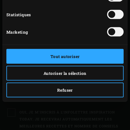
OÙ AVEZ-VOUS ACHETÉ VOTRE EGG?
*
Statistiques
POINT DE VENTE AGRÉÉ
Marketing
CADEAU
Tout autoriser
VEUILLEZ SAISIR VOTRE NUMÉRO D'IDENTIFICATION EGG
Autoriser la sélection
NUMÉRO D’IMMATRICULATION
Refuser
OUI, JE M’INSCRIS À L’INFOLETTRE INSPIRATION
TODAY. JE RECEVRAI AUTOMATIQUEMENT LES
MEILLEURES RECETTES ET NOMBRE DE CONSEILS