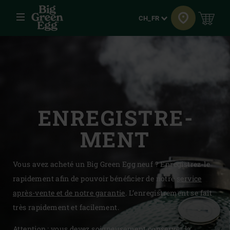
Menu
Langue
CH_FR
ENREGISTRE­
MENT
Vous avez acheté un Big Green Egg neuf ? Enregistrez-le
rapidement afin de pouvoir bénéficier de notre
service
après-vente et de notre garantie
. L’enregistrement se fait
très rapidement et facilement.
Attention : vous devez soigneusement conserver la