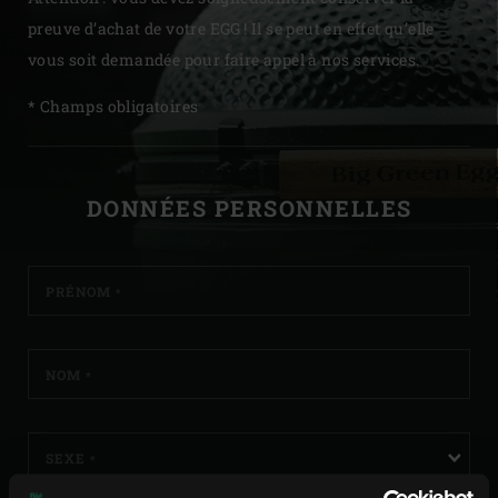
preuve d’achat de votre EGG ! Il se peut en effet qu’elle
vous soit demandée pour faire appel à nos services.
* Champs obligatoires
S'INSCRIRE
DONNÉES PERSONNELLES
PRÉNOM
*
NOM
*
SEXE
*