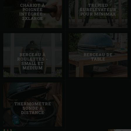
CHARIOT À
TRÉPIED
POIGNÉE
SURÉLÉVATEUR
INTÉGRÉE -
POUR MINIMAX
2XLARGE
BERCEAU À
BERCEAU DE
ROULETTES -
TABLE
SMALL ET
MEDIUM
THERMOMÈTRE
SONDE À
DISTANCE