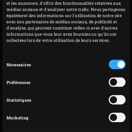
et les annonces, d'offrir des fonctionnalités relatives aux
médias sociaux et d'analyser notre trafic. Nous partageons
également des informations sur l'utilisation de notre site
PANIER DE
PANIER DE
avec nos partenaires de médias sociaux, de publicité et
TRANSPORT
TRANSPORT
d'analyse, qui peuvent combiner celles-ci avec d'autres
POUR MINI
POUR MINIMAX
informations que vous leur avez fournies ou qu'ils ont
collectées lors de votre utilisation de leurs services.
Sélection
Nécessaires
du
consentement
TABLE
TABLE
MODULAIRE -
MODULAIRE -
LARGE
XLARGE
Préférences
Statistiques
Marketing
TABLE
TABLETTES
MODULAIRE -
LATÉRALES
2XLARGE