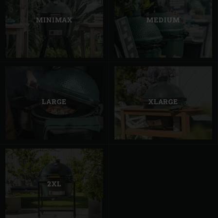
MINIMAX
MEDIUM
LARGE
XLARGE
2XL