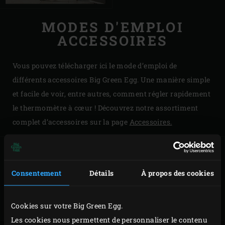
MODES D'EMPLOI
ACCESSOIRES
Vous pouvez télécharger ici le mode d’emploi de
différents accessoires Big Green Egg. Une manière simple
et facile de voir, entre autres, comment régler rapidement
le thermomètre à cœur ! Découvrez notre assortiment
complet d’accessoires sur la page
Accessoires.
Consentement
Détails
À propos des cookies
TABLE EN BOIS
TABLETTES
D’EUCALYPTUS
LATÉRALES EN
ACACIA
Cookies sur votre Big Green Egg.
Les cookies nous permettent de personnaliser le contenu