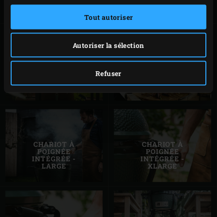
Tout autoriser
Autoriser la sélection
BLOC
CHARIOT À
D'EXTENSION DU
POIGNÉE
Refuser
SYSTÈME
INTÉGRÉE -
MODULAIRE
MEDIUM
CHARIOT À
CHARIOT À
POIGNÉE
POIGNÉE
INTÉGRÉE -
INTÉGRÉE -
LARGE
XLARGE