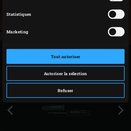
Statistiques
Marketing
ACCESSOIRES
Tout autoriser
SIMILAIRES
Autoriser la sélection
Refuser
Diapo
Diap
précédente
suiv