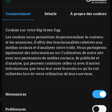
trop de chaleur hors du Big Green Egg, la température
(jusqu’à 232 °C) peut être vérifiée en 3 à 4 secondes maxi.
Consentement
Détails
À propos des cookies
En plus, l’écran suit le mouvement de rotation quand
vous tournez le thermomètre pour lire la température.
Cookies sur votre Big Green Egg.
Fourni avec une housse pratique qui fera des envieux.
Les cookies nous permettent de personnaliser le contenu
Votre recette est indiquée en Fahrenheit (°F) ? Pas de
et les annonces, d'offrir des fonctionnalités relatives aux
médias sociaux et d'analyser notre trafic. Nous partageons
souci, cet accessoire hyper malin convertit les degrés
également des informations sur l'utilisation de notre site
Fahrenheit en degrés Celsius. Consultez le tableau des
avec nos partenaires de médias sociaux, de publicité et
températures idéales conseillées pour quelques plats de
d'analyse, qui peuvent combiner celles-ci avec d'autres
informations que vous leur avez fournies ou qu'ils ont
base. Rapide et précis : toutes les qualités du parfait
collectées lors de votre utilisation de leurs services.
assistant !
Code
119575
Sélection
Nécessaires
du
consentement
Préférences