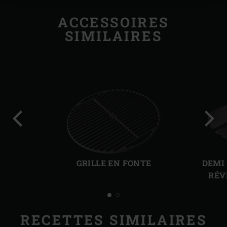
ACCESSOIRES
SIMILAIRES
Diapo
Diap
précédente
suiv
GRILLE EN FONTE
DEMI
RÉV
RECETTES SIMILAIRES