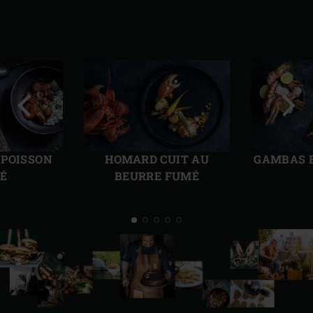
Diapo
Diap
précédente
suiv
 POISSON
HOMARD CUIT AU
GAMBAS E
É
BEURRE FUMÉ