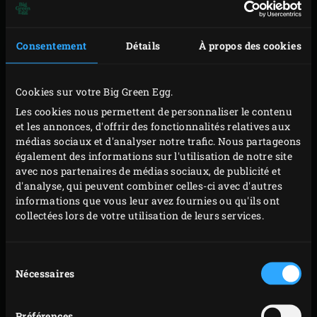
Préchauffez le Big Green Egg avec la grille
grille en
fonte
et la
plaque de cuisson en fonte demi-
Consentement
Détails
À propos des cookies
sphérique
(avec laface lisse tournée vers le haut),
jusqu’à obtenir une températurede 180 °C. Dans
Cookies sur votre Big Green Egg.
l’intervalle, coupez le poisson blanc et le saumonen
Les cookies nous permettent de personnaliser le contenu
fins morceaux. Enlevez la tige et les graines
et les annonces, d'offrir des fonctionnalités relatives aux
dupiment rouge et hachez-le finement. Hachez
médias sociaux et d'analyser notre trafic. Nous partageons
finement les cornichons,les petits oignons, les
également des informations sur l'utilisation de notre site
avec nos partenaires de médias sociaux, de publicité et
câpres et le persil, etmélangez-en un tiers avecle
d'analyse, qui peuvent combiner celles-ci avec d'autres
poisson coupé en petits morceaux, le piment rouge,
informations que vous leur avez fournies ou qu'ils ont
les jaunes d’œufs, le gingembre,du sel et du poivre,
collectées lors de votre utilisation de leurs services.
et la quantité de panure nécessaire pouren faire de
beaux burgers.Former quatre burgers et laissez-les
Sélection
se figer 10 minutes au réfrigérateur.
Nécessaires
du
consentement
Dans l’intervalle, cuisez des œufs durs et passez-
lesensuite sous l’eau froide. Épluchez les œufs et
Préférences