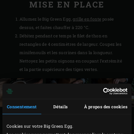
MISE EN PLACE
Allumez le Big Green Egg,
grille en fonte
posée
dessus, et faites chauffer à 220 °C.
Débitez pendant ce temps le filet de thon en
rectangles de 4 centimètres de largeur. Coupez les
minifenouils et les sucrines dans la longueur.
Nettoyez les petits oignons en coupant l’extrémité
et la partie supérieure des tiges vertes.
Consentement
Détails
À propos des cookies
PRÉPARATION
Cookies sur votre Big Green Egg.
Faites griller les moitiés de minifenouils et le