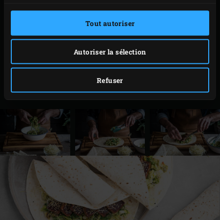
l’intérieur. Débitez le thon en fines tranches et
Tout autoriser
arrosez-le de sauce soja.
Incorporez le wakame aux légumes grillés et
Autoriser la sélection
répartissez le mélange ainsi obtenu sur les wraps.
Garnissez de jeunes pousses de poireaux et de
Refuser
tranches de thon. Pour finir, saupoudrez de graines
de sésame et roulez les wraps.