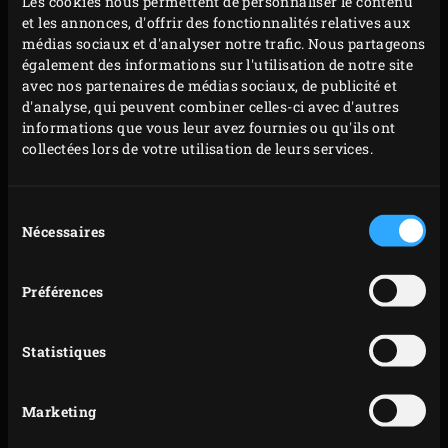
Les cookies nous permettent de personnaliser le contenu
et les annonces, d'offrir des fonctionnalités relatives aux
piment rouge 8 minutes au total, en prenant soin de
médias sociaux et d'analyser notre trafic. Nous partageons
les retourner toutes les 2 minutes. Faites griller les
également des informations sur l'utilisation de notre site
sucrines 4 minutes côté coupe avant de les
avec nos partenaires de médias sociaux, de publicité et
d'analyse, qui peuvent combiner celles-ci avec d'autres
retourner et de les faire griller une nouvelle fois
informations que vous leur avez fournies ou qu'ils ont
2 minutes. Faites griller les petits oignons verts
collectées lors de votre utilisation de leurs services.
environ 2,5 minutes, retournez-les et faites-les
griller 2,5 minutes supplémentaires. Rabattez le
Sélection
couvercle de l’EGG après chaque manipulation.
Nécessaires
du
Faites monter la température du Big Green Egg à
consentement
250 °C. Profitez-en pour débiter les minifenouils
Préférences
grillés en petites tranches, la laitue en fines lamelles
et les oignons verts et le piment rouge en petites
Statistiques
rondelles.
Badigeonnez d’huile le filet de thon, puis faites-le
Marketing
griller environ 1 minute sur chacun des deux côtés
les plus longs de sorte que le poisson reste cru à