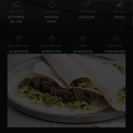
SERVICE
CATÉGORIE
TECHNIQUE
NIVEAU
DÉJEUNER,
POISSON,
GRILLADE
FACILE
EN-CAS
THON
MISE EN PLACE
PRÉPARATION
TOTAL
QUANTITÉ
20 MINUTES
30 MINUTES
50 MINUTES
4 PERSONNES