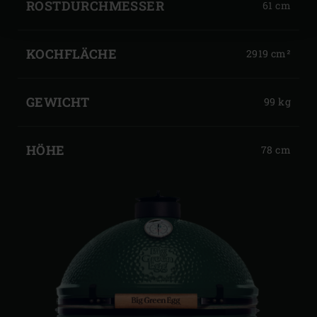
GREEN
GENUSS
ROSTDURCHMESSER
61 cm
AUF
EGG
GROSSEM
XLARGE
KOCHFLÄCHE
2919 cm²
FUSS
GEWICHT
99 kg
HÖHE
78 cm