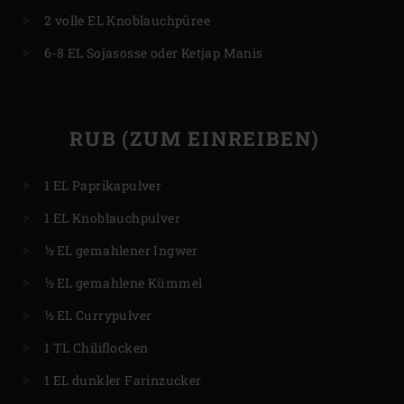
2 volle EL Knoblauchpüree
6-8 EL Sojasosse oder Ketjap Manis
RUB (ZUM EINREIBEN)
1 EL Paprikapulver
1 EL Knoblauchpulver
½ EL gemahlener Ingwer
½ EL gemahlene Kümmel
½ EL Currypulver
1 TL Chiliflocken
1 EL dunkler Farinzucker