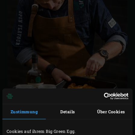
VORBEREITUNG
Zustimmung
Details
Über Cookies
Die Hähnchenunterkeulen in die
rechteckige
Cookies auf ihrem Big Green Egg.
Auffangschale
legen und mit Sonnenblumenöl