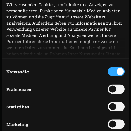
Wir verwenden Cookies, um Inhalte und Anzeigen zu
beträufeln. Reiben Sie die Hähnchenunterkeulen
personalisieren, Funktionen für soziale Medien anbieten
mit dem Öl ein. Dann geben Sie das Knoblauchpüree
zu können und die Zugriffe auf unsere Website zu
auf die Hähnchenunterkeulen und reiben Sie es
analysieren. Außerdem geben wir Informationen zu Ihrer
Verwendung unserer Website an unsere Partner für
ebenfalls ein. Zum Schluss mit der Sojasosse oder
soziale Medien, Werbung und Analysen weiter. Unsere
dem Ketjap beträufeln, gut vermischen und das
Partner führen diese Informationen möglicherweise mit
Huhn ca. 10 Minuten marinieren lassen; die
weiteren Daten zusammen, die Sie ihnen bereitgestellt
haben oder die sie im Rahmen Ihrer Nutzung der Dienste
Hähnchenunterkeulen beim Marinieren
gesammelt haben.
gelegentlich wenden.
Einwilligungsauswahl
Notwendig
Zünden Sie in der Zwischenzeit die
Holzkohle
im
Big Green Egg an und erhitzen Sie auf 200 °C. Die
Zutaten für den Rub mischen.
Präferenzen
ZUBEREITUNG
Statistiken
Bestreuen Sie die Hähnchenunterkeulen mit dem
Marketing
Rub (die Menge der Gewürzmischung ist mehr als