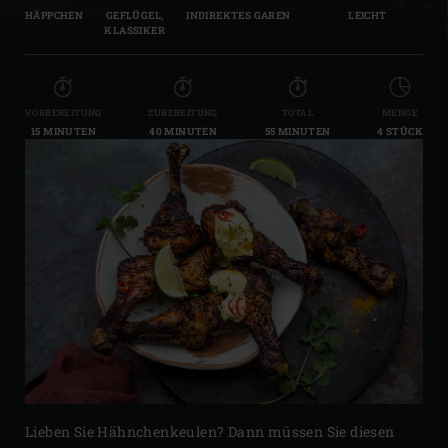
HÄPPCHEN
GEFLÜGEL,
INDIREKTES GAREN
LEICHT
KLASSIKER
VORBEREITUNG
ZUBEREITUNG
TOTAL
MENGE
15 MINUTEN
40 MINUTEN
55 MINUTEN
4 STÜCK
Lieben Sie Hähnchenkeulen? Dann müssen Sie diesen