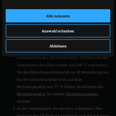
Sie benötigen, bewahren Sie den Rest für das
nächste Mal auf). Bei Bedarf ca. 10 Stück
Apfel-
Alle zulassen
Holzchips
auf die glühende Holzkohle streuen und
den
ConvEGGtor
platzieren. Stellen Sie eine Einweg-
Auswahl erlauben
Auffangschale darauf und setzen Sie den
Grillrost
in das EGG.
Ablehnen
Legen Sie das Hähnchen auf den Rost und
schliessen Sie den Deckel des EGGs. Erhitzen Sie die
Temperatur des EGGs wieder auf 200 °C und lassen
Sie die Hähnchenunterkeulen ca. 40 Minuten garen,
bis sie schön knusprig sind und eine
Kerntemperatur von 77 °C haben. Sie können die
Kerntemperatur
mit einem
Kernthermometer
messen.
In der Zwischenzeit die Garnitur zubereiten. Den
Stiel aus der Chilischote entfernen und die Schote in