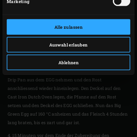
Marketing
schliessen. Das Fleisch etwa 4 bis 4,5 Stunden langsam
garen lassen und jede Stunde rund herum mit der
Marinade bestreichen (dazu muss es umgedreht werden).
Alle zulassen
Die Holzkohle bei dieser Gelegenheit erneut mit einer
Hand voll eingeweichten Cherry Wood Chips bestreuen.
Auswahl erlauben
3. Das Fleisch vom Rost nehmen und in den
Cast Iron
Ablehnen
Dutch Oven
legen. So viel von der Marinade hinzugeben,
bis das Fleisch zur Hälfte darin steht. Den Rost und die
Drip Pan aus dem EGG nehmen und den Rost
anschliessend wieder hineinlegen. Den Deckel auf den
Cast Iron Dutch Oven legen, die Pfanne auf den Rost
setzen und den Deckel des EGG schließen. Nun das Big
Green Egg auf 160 °C anheizen und das Fleisch 4 Stunden
lang braten, bis es zart und gar ist.
4. 15 Minuten vor dem Ende der Zubereitung den