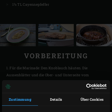
1½ TL Cayennepfeffer
VORBEREITUNG
1. Für die Marinade: Den Knoblauch häuten. Die
Aussenblätter und die Ober- und Unterseite vom
Zitronengras entfernen und fein hacken. Das
Zitronenblatt zu Krümeln zerreiben. Diese mit den
übrigen Zutaten für die Marinade in eine grosse Schüssel
Zustimmung
Details
Über Cookies
geben und miteinander vermischen. 1,8 Liter Wasser
einrühren und den Ziegenrücken hineinlegen. Die