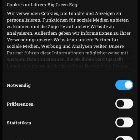
Cookies auf ihrem Big Green Egg.
Schüssel in den Kühlschrank stellen und 12 Stunden
Wir verwenden Cookies, um Inhalte und Anzeigen zu
marinieren lassen.
personalisieren, Funktionen für soziale Medien anbieten
zu können und die Zugriffe auf unsere Website zu
ZUBEREITUNG
analysieren. Außerdem geben wir Informationen zu Ihrer
Verwendung unserer Website an unsere Partner für
soziale Medien, Werbung und Analysen weiter. Unsere
2. Das Big Green Egg mit
convEGGtor
auf 110 °C anheizen.
Partner führen diese Informationen möglicherweise mit
weiteren Daten zusammen, die Sie ihnen bereitgestellt
Ein paar Hände
Cherry Wood Chips
in Wasser
haben oder die sie im Rahmen Ihrer Nutzung der Dienste
einweichen und die
Round Drip Pan
mit etwas Wasser
gesammelt haben.
füllen. Abwarten, bis das EGG die richtige Temperatur
Einwilligungsauswahl
Notwendig
hat. Dann den heissen convEGGtor mit Hilfe des
EGGMitt
vorsichtig herausheben und die glühende
Holzkohle mit der Hälfte der eingeweichten Cherry Wood
Präferenzen
Chips bestreuen. Den convEGGtor wieder einsetzen, die
Drip Pan daraufstellen und den
Stainless Steel Grid
in das
Statistiken
EGG einlegen. Das Fleisch aus der Marinade nehmen
(diese aufheben), auf den Rost legen und den Deckel