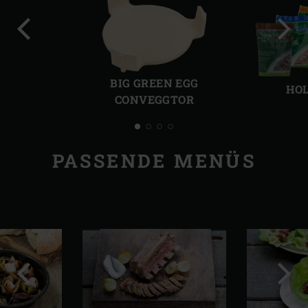
Vorherige
Näch
Folie
Folie
BIG GREEN EGG
HOL
CONVEGGTOR
PASSENDE MENÜS
Vorherige
Näch