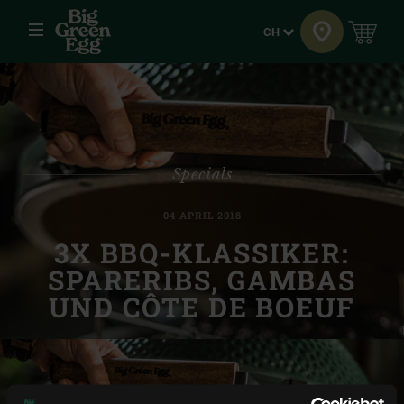
Menü
Sprache
CH
Specials
04 APRIL 2018
3X BBQ-KLASSIKER:
SPARERIBS, GAMBAS
UND CÔTE DE BOEUF