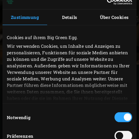
Zustimmung
Details
Über Cookies
Cookies auf ihrem Big Green Egg.
Wir verwenden Cookies, um Inhalte und Anzeigen zu
personalisieren, Funktionen für soziale Medien anbieten
zu können und die Zugriffe auf unsere Website zu
analysieren. Außerdem geben wir Informationen zu Ihrer
Verwendung unserer Website an unsere Partner für
Auch die echten Barbecue-Klassiker bereiten Sie ganz
soziale Medien, Werbung und Analysen weiter. Unsere
leicht auf dem Big Green Egg zu. Was halten Sie von
Partner führen diese Informationen möglicherweise mit
zarten, süss-pikanten Spareribs mit indirekter Garung,
weiteren Daten zusammen, die Sie ihnen bereitgestellt
haben oder die sie im Rahmen Ihrer Nutzung der Dienste
gegrillten Gambas oder bevorzugen Sie ein saftiges,
gesammelt haben.
deftiges Côte de boeuf in Rückwärts-Gartechnik für die
Einwilligungsauswahl
perfekte Garstufe? Lassen Sie sich durch diese genialen
Notwendig
Rezeptklassiker inspirieren und freuen Sie sich auf den
unvergleichlichen charakteristischen Duft und
Präferenzen