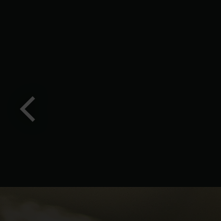
Предишен
слайд