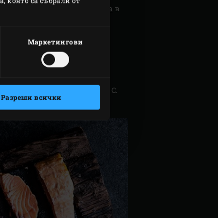
, която са събрали от
тора
и
стоманената решетка
в
етка и затворете Яйцето.
ато достигне вътрешна
Маркетингови
. Миксирайте с крема и
сьомгата е достигнала 42 ° C.
Разреши всички