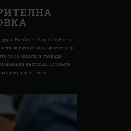
РИТЕЛНА
ОВКА
щата
в Big Green Egg с 1 кубче от
чета за разпалване на въглища
ато то се запали и създаде
 нажежени въглища. Оставете
темперира до стайна