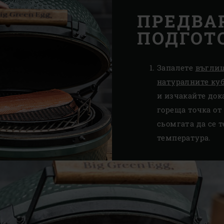
ПРЕДВА
ПОДГОТ
Запалете
въгли
натуралните куб
и изчакайте док
гореща точка от
сьомгата да се 
температура.