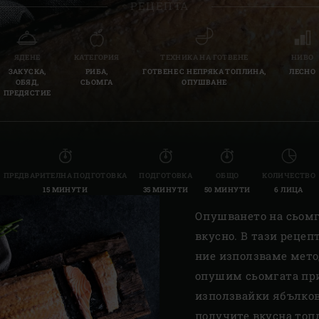
РЕЦЕПТА
Slovenia | Slovenija
Spain | España
ЯДЕНЕ
КАТЕГОРИЯ
ТЕХНИКА НА ГОТВЕНЕ
НИВО
ЗАКУСКА,
РИБА,
ГОТВЕНЕ С НЕПРЯКА ТОПЛИНА,
ЛЕСНО
Sweden | Sverige
ОБЯД,
СЬОМГА
ОПУШВАНЕ
ПРЕДЯСТИЕ
Switzerland (French) 
Switzerland | Schwei
Turkey | Türkiye
ПРЕДВАРИТЕЛНА ПОДГОТОВКА
ПОДГОТОВКА
ОБЩО
КОЛИЧЕСТВО
15 МИНУТИ
35 МИНУТИ
50 МИНУТИ
6 ЛИЦА
Опушването на сьомга
вкусно. В тази рецеп
ние използваме мето
опушим сьомгата при 
използвайки ябълков
получите вкусна топ