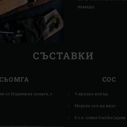
камадо.
СЪСТАВКИ
СЬОМГА
СОС
ле от Норвежка сьомга, с
½ връзка копър
Морска сол на вкус
6 с.л. crème fraiche (кре