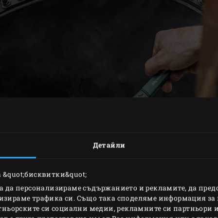
Детайли
 &quot;бисквитки&quot;
за да персонализираме съдържанието и рекламите, да пре
ПРИГОТВЯНЕ
изираме трафика си. Също така споделяме информация за 
ртньорските си социални медии, рекламните си партньори и