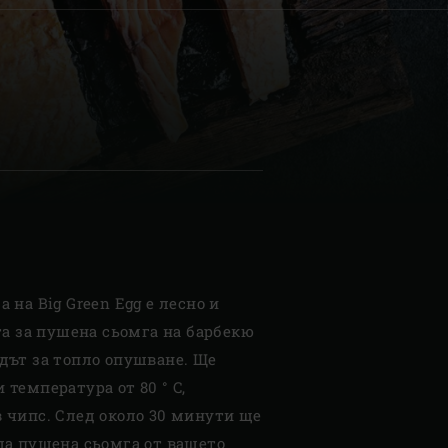
| Schweiz (Français)
z
 на Big Green Egg е лесно и
та за пушена сьомга на барбекю
дът за топло опушване. Ще
температура от 80 ° C,
 чипс. След около 30 минути ще
ла пушена сьомга от вашето