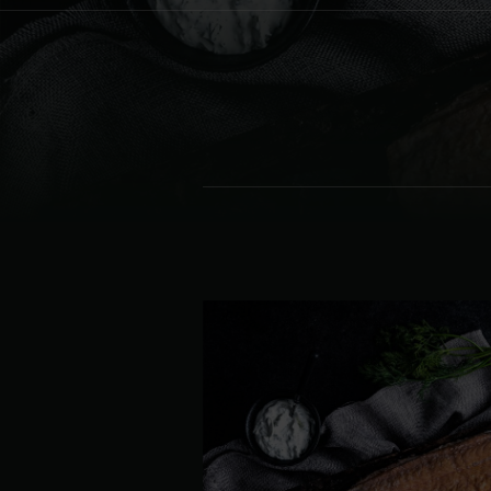
Denmark | Danmark
Estonia | Eesti
Finland | Suomi
France | France
Germany | Deutschland
Greece | Ελλάδα
Hungary | Magyarország