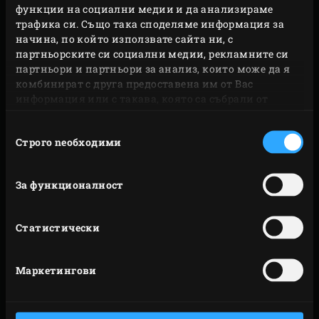
функции на социални медии и да анализираме
трафика си. Също така споделяме информация за
начина, по който използвате сайта ни, с
партньорските си социални медии, рекламните си
партньори и партньори за анализ, които може да я
комбинират с друга предоставена им от Вас
информация или с такава, която са събрали от
ползването от Ваша страна на услугите им.
Избор
Строго nеобходими
на
съгласие
За функционалност
Статистически
Маркетингови