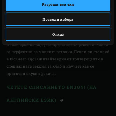
Разреши всички
НЕ СТЕ ЛИ ИСКАЛИ
Позволи избора
ВИНАГИ ДА ГОТВИТЕ В
ЯЙЦЕТО С ДЕЦАТА СИ?
Отказ
В този брой на Enjoy! са представени рецепти, които
са перфектни за малките готвачи. Пекли ли сте хляб
в Big Green Egg? Опитайте една от трите рецепти в
специалната секция за хляб и научете как се
приготвя вкусна фокача.
ЧЕТЕТЕ СПИСАНИЕТО ENJOY! (НА
АНГЛИЙСКИ ЕЗИК)