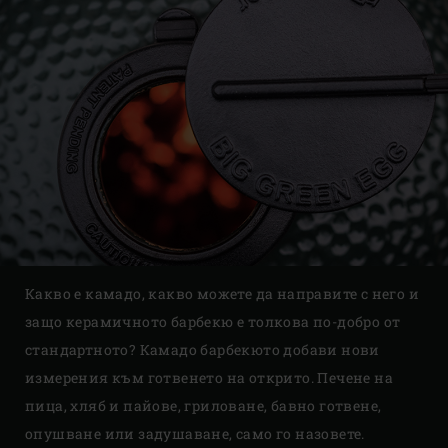
Какво е камадо, какво можете да направите с него и
защо керамичното барбекю е толкова по-добро от
стандартното? Камадо барбекюто добави нови
измерения към готвенето на открито. Печене на
пица, хляб и пайове, гриловане, бавно готвене,
опушване или задушаване, само го назовете.