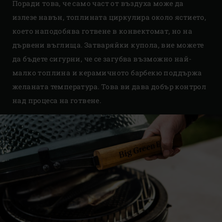
Поради това, че само част от въздуха може да
излезе навън, топлината циркулира около ястието,
което наподобява готвене в конвектомат, но на
дървени въглища. Затваряйки купола, вие можете
да бъдете сигурни, че се загубва възможно най-
малко топлина и керамичното барбекю поддържа
желаната температура. Това ви дава добър контрол
над процеса на готвене.