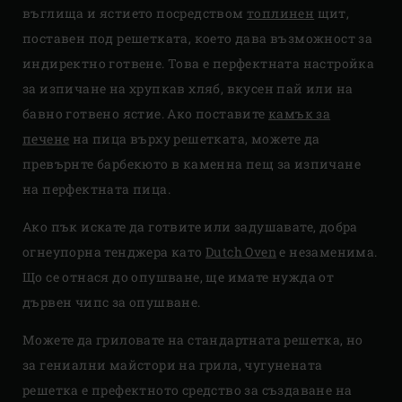
въглища и ястието посредством
топлинен
щит,
поставен под решетката, което дава възможност за
индиректно готвене. Това е перфектната настройка
за изпичане на хрупкав хляб, вкусен пай или на
бавно готвено ястие. Ако поставите
камък за
печене
на пица върху решетката, можете да
превърнте барбекюто в каменна пещ за изпичане
на перфектната пица.
Ако пък искате да готвите или задушавате, добра
огнеупорна тенджера като
Dutch Oven
е незаменима.
Що се отнася до опушване, ще имате нужда от
дървен чипс за опушване.
Можете да гриловате на стандартната решетка, но
за гениални майстори на грила, чугунената
решетка е префектното средство за създаване на