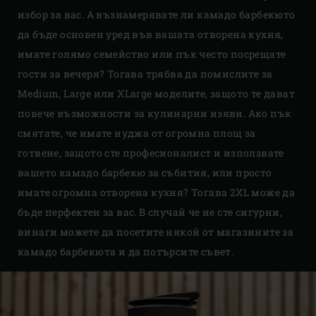
избор за вас. А възнамерявате ли камадо барбекюто
да бъде основен уред във вашата отворена кухня,
имате голямо семейство или пък често посрещате
гости за вечеря? Тогава трябва да помислите за
Medium, Large или XLarge моделите, защото те дават
повече възможности за кулинарни изяви. Ако пък
смятате, че имате нуджа от огромна площ за
готвене, защото сте професионалист и използвате
вашето камадо барбекю за събития, или просто
имате огромна отворена кухня? Тогава 2XL може да
бъде перфектен за вас. В случай че не сте сигурни,
винаги можете да посетите някой от магазините за
камадо барбекюта и да потърсите съвет.