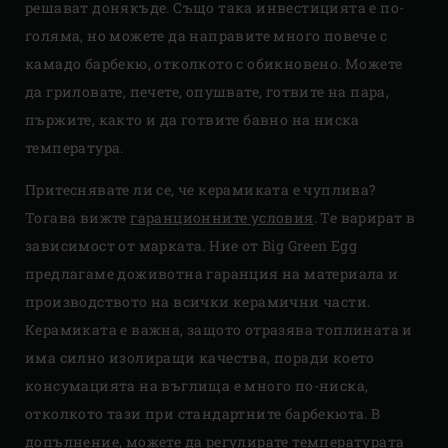
решават донякъде. Също така инвестицията е по-
голяма, но можете да направите много повече с
камадо барбекю, отколкото с обикновено. Можете
да гриловате, печете, опушвате, готвите на пара,
пържите, както и да готвите бавно на ниска
температура.
Притеснявате ли се, че керамиката е чуплива?
Тогава вижте
гаранционните условия
. Те варират в
зависимост от марката. Ние от Big Green Egg
предлагаме доживотна гаранция на материала и
производството на всички керамични части.
Керамиката е важнa, защото отразява топлината и
има силно изолиращи качества, поради което
консумацията на въглища е много по-ниска,
отколкото тази при стандартните барбекюта. В
допълнение, можете да регулирате температурата