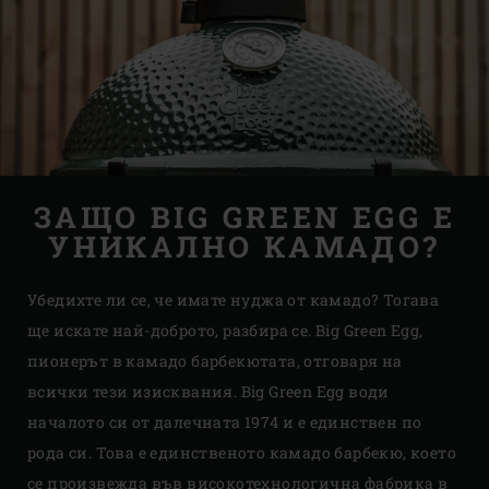
ЗАЩО BIG GREEN EGG Е
УНИКАЛНО КАМАДО?
Убедихте ли се, че имате нуджа от камадо? Тогава
ще искате най-доброто, разбира се. Big Green Egg,
пионерът в камадо барбекютата, отговаря на
всички тези изисквания. Big Green Egg води
началото си от далечната 1974 и е единствен по
рода си. Това е единственото камадо барбекю, което
се произвежда във високотехнологична фабрика в