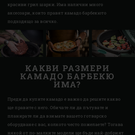
красиви грил шарки. Има налични много
аксесоари, които правят камадо барбекюто
подходящо за всичко.
КАКВИ РАЗМЕРИ
КАМАДО БАРБЕКЮ
ИМА?
Преди да купите камадо е важно да решите какво
ще правите с него. Обичате ли да пътувате и
планирате ли да взимате вашето готварско
оборудване с вас, колкото често пожелаете? Тогава
някой от по-малките модели ще бъде най-добрият