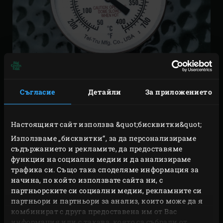
Съгласие
Детайли
За приложението
Настоящият сайт използва &quot;бисквитки&quot;
КАКВА Е
Използваме „бисквитки“, за да персонализираме
МАКСИМАЛНАТА
съдържанието и рекламите, да предоставяме
функции на социални медии и да анализираме
ТЕМПЕРАТУРА НА
трафика си. Също така споделяме информация за
КАМАДО БАРБЕКЮТО?
начина, по който използвате сайта ни, с
партньорските си социални медии, рекламните си
партньори и партньори за анализ, които може да я
Big Green Egg не само позволява точно регулиране
комбинират с друга предоставена им от Вас
на температурата, но и има огромен температурен
информация или с такава, която са събрали от