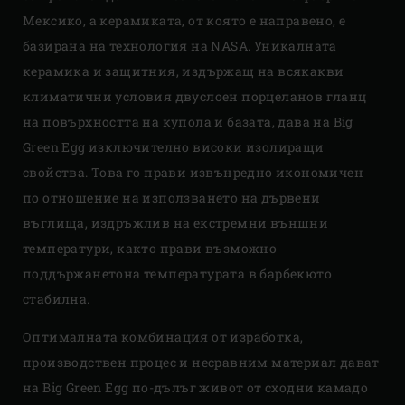
Мексикo, a керамиката, от която е направено, е
базирана на технология на NASA. Уникалната
керамика и защитния, издържащ на всякакви
климатични условия двуслоен порцеланов гланц
на повърхността на купола и базата, дава на Big
Green Egg изключително високи изолиращи
свойства. Това го прави извънредно икономичен
по отношение на използването на дървени
въглища, издръжлив на екстремни външни
температури, както прави възможно
поддържанетона температурата в барбекюто
стабилна.
Оптималната комбинация от изработка,
производствен процес и несравним материал дават
на Big Green Egg по-дълъг живот от сходни камадо