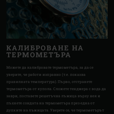
КАЛИБРОВАНЕ НА
ТЕРМОМЕТЪРА
Можете да калибровате термометъра, за да се
уверите, че работи изправно (т.е. показва
правилната температура). Първо, отстранете
термометъра от купола. Сложете тенджера с вода да
заври, поставете решетъчна лъжица върху нея и
пъхнете сондата на термометъра през една от
дупките на лъжицата. Уверете се, че термометърът