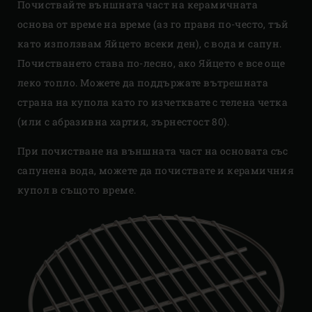
Почиствайте външната част на керамичната
основа от време на време (аз го правя по-често, тъй
като използвам Яйцето всеки ден), с вода и сапун.
Почистването става по-лесно, ако Яйцето е все още
леко топло. Можете да поддържате вътрешната
страна на купола като го изчетквате с телена четка
(или с абразивна хартия, зърнестост 80).
При почистване на външната част на основата със
сапунена вода, можете да почиствате и керамичния
купол в същото време.