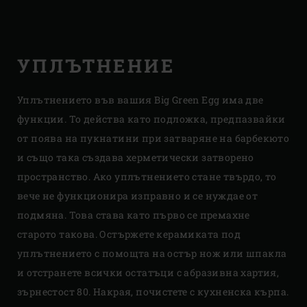
УПЛЪТНЕНИЕ
Уплътнението във вашия Big Green Egg има две
функции. То действа като подложка, предпазвайки
от поява на пукнатини при затваряне на барбекюто
и също така създава херметически затворено
пространство. Ако уплътнението стане твърдо, то
вече не функционира изправно и се нуждае от
подмяна. Това става като първо се премахне
старото такова. Остържете керамиката под
уплътнението с помощта на остър нож или шпакла
и отстранете всички остатъци с абразивна хартия,
зърнестост 80. Накрая, почистете с кухненска кърпа.