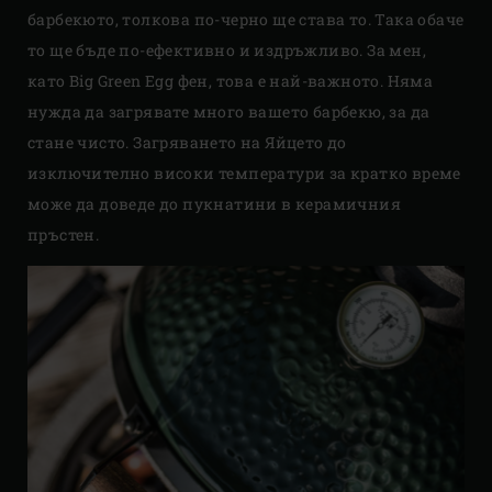
барбекюто, толкова по-черно ще става то. Така обаче
то ще бъде по-ефективно и издръжливо. За мен,
като Big Green Egg фен, това е най-важното. Няма
нужда да загрявате много вашето барбекю, за да
стане чисто. Загряването на Яйцето до
изключително високи температури за кратко време
може да доведе до пукнатини в керамичния
пръстен.