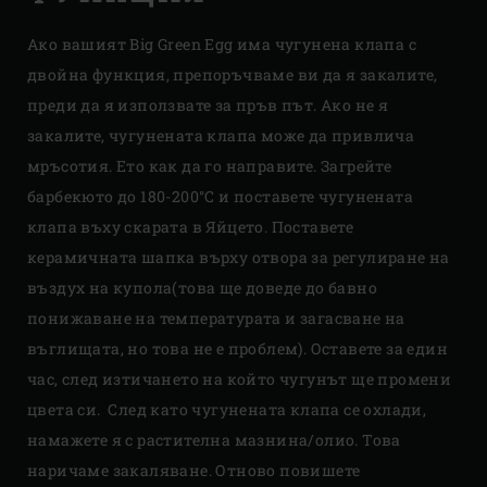
Ако вашият Big Green Egg има чугунена клапа с
двойна функция, препоръчваме ви да я закалите,
преди да я използвате за пръв път. Ако не я
закалите, чугунената клапа може да привлича
мръсотия. Ето как да го направите. Загрейте
барбекюто до 180-200°C и поставете чугунената
клапа въху скарата в Яйцето. Поставете
керамичната шапка върху отвора за регулиране на
въздух на купола(това ще доведе до бавно
понижаване на температурата и загасване на
въглищата, но това не е проблем). Оставете за един
час, след изтичането на който чугунът ще промени
цвета си. След като чугунената клапа се охлади,
намажете я с растителна мазнина/олио. Това
наричаме закаляване. Отново повишете