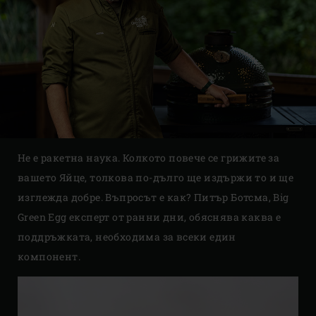
Не е ракетна наука. Колкото повече се грижите за
вашето Яйце, толкова по-дълго ще издържи то и ще
изглежда добре. Въпросът е как? Питър Ботсма, Big
Green Egg експерт от ранни дни, обяснява каква е
поддръжката, необходима за всеки един
компонент.