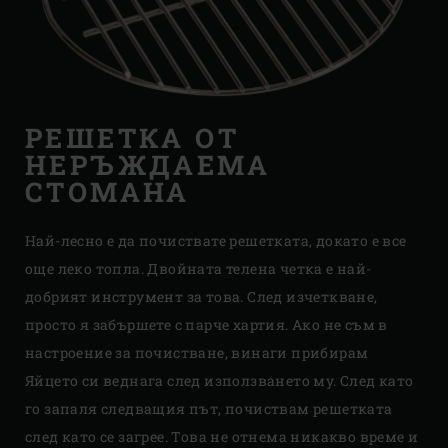
РЕШЕТКА ОТ
НЕРЪЖДАЕМА
СТОМАНА
Най-лесно е да почиствате решетката, докато е все
още леко топла. Двойната телена четка е най-
добрият инструмент за това. След изчеткване,
просто я забършете с парче хартия. Ако не съм в
настроение за почистване, винаги прибирам
Яйцето си веднага след използването му. След като
го запаля следващия път, почиствам решетката
след като се загрее. Това не отнема никакво време и