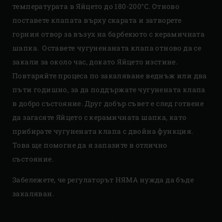
температурата в Яйцето до 180-200°C. Отново
поставете клапата върху скарата и затворете
горния отвор за възух на барбекюто с керамичната
шапка. Оставете чугуненаната клапа отново да се
закали за около час, докато Яйцето изстине.
Повтаряйте процеса по закаляване веднъж или два
пъти годишно, за да поддържате чугунената клапа
в добро състояние. Друг добър съвет е след готвене
да загасяте Яйцето с керамичната шапка, като
прибирате чугунената клапа с двойна функция.
Това ще помогне да я запазите в отлично
състояние.
Забележете, че регулаторът НЯМА нужда да бъде
закаляван.