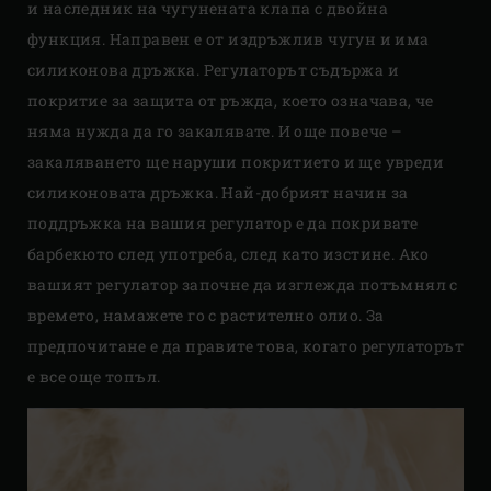
и наследник на чугунената клапа с двойна
функция. Направен е от издръжлив чугун и има
силиконова дръжка. Регулаторът съдържа и
покритие за защита от ръжда, което означава, че
няма нужда да го закалявате. И още повече –
закаляването ще наруши покритието и ще увреди
силиконовата дръжка. Най-добрият начин за
поддръжка на вашия регулатор е да покривате
барбекюто след употреба, след като изстине. Ако
вашият регулатор започне да изглежда потъмнял с
времето, намажете го с растително олио. За
предпочитане е да правите това, когато регулаторът
е все още топъл.