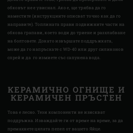
обковът не е увиснал. Ако е, ще трябва да го
наместите (инструкциите описват точно как да го
направите). Топлината прави подвижните части на
обкова грапави, което води до триене и разхлабване
на болтовете. Докато извършате поддръжката,
може да го напръскате с WD-40 или друг силиконов
спрей и да го измиете със сапунена вода.
КЕРАМИЧНО ОГНИЩЕ И
КЕРАМИЧЕН ПРЪСТЕН
Това е лесно. Тези компоненти не изискват
поддръжка. Изваждайте ги от време на време, за да
премахнете цялата пепел от вашето Яйце.