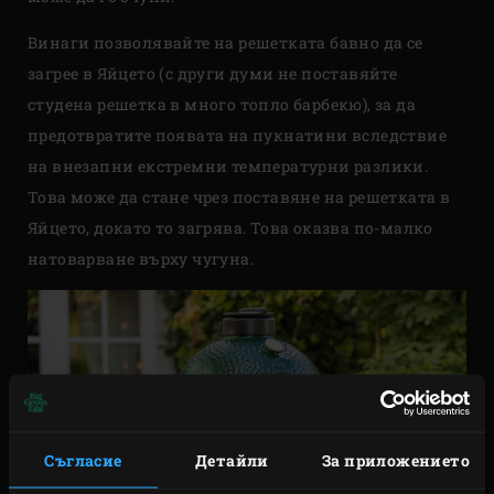
Винаги позволявайте на решетката бавно да се
загрее в Яйцето (с други думи не поставяйте
студена решетка в много топло барбекю), за да
предотвратите появата на пукнатини вследствие
на внезапни екстремни температурни разлики.
Това може да стане чрез поставяне на решетката в
Яйцето, докато то загрява. Това оказва по-малко
натоварване върху чугуна.
Съгласие
Детайли
За приложението