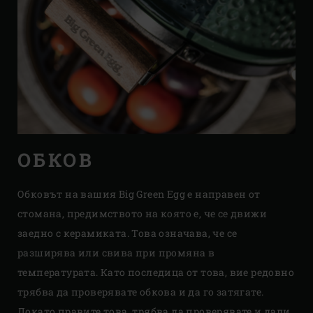
ОБКОВ
Обковът на вашия Big Green Egg е направен от
стомана, предимството на която е, че се движи
заедно с керамиката. Това означава, че се
разширява или свива при промяна в
температурата. Като последица от това, вие редовно
трябва да проверявате обкова и да го затягате.
Докато правите това, трябва да проверявате и дали