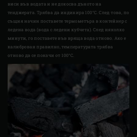
виси във водата и не докосва дъното на
тенджерата. Трябва да индикира 100°C. След това, по
същия начин поставете термометъра в контейнер с
ледена вода (вода с ледени кубчета). След няколко
минути, го поставете във вряща вода отново. Ако е
калиброван правилно, температурата трябва
отново да се покачи от 100°C.