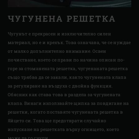
ЧУГУНЕНА РЕШЕТКА
Чугунът е прекрасен и изключително силен
материал, но е и крехък. Това означава, че се нуждае
от малко допълнително внимание. Освен
почистване, което се прави по начина описан по-
горе за стоманената решетка, чугуенаната решетка
също трябва да се закали, както чугунената клапа
за регулиране на въздуха с двойна функция.
Обясних как става това в раздела за чугунената
клапа. Винаги използвайте щипка за повдигане на
решетки, когато поставяте чугунената решетка в
Яйцето си. Това ще предотврати случайно
изпускане на решетката върху огнището, което
може да го счупи.