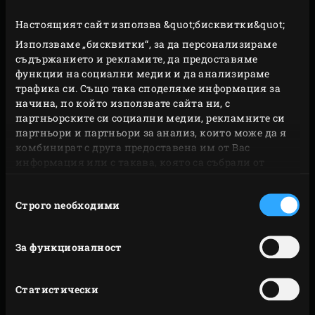
Настоящият сайт използва &quot;бисквитки&quot;
Използваме „бисквитки“, за да персонализираме
съдържанието и рекламите, да предоставяме
функции на социални медии и да анализираме
трафика си. Също така споделяме информация за
начина, по който използвате сайта ни, с
партньорските си социални медии, рекламните си
партньори и партньори за анализ, които може да я
комбинират с друга предоставена им от Вас
информация или с такава, която са събрали от
СТОЙКА
ползването от Ваша страна на услугите им.
Избор
Строго nеобходими
на
Ако често премествате вашето Яйце, болтовете и
съгласие
гайките на стойката може да се разхлабят, поради
За функционалност
което те трябва да се затягат през известни периоди
от време. Почистването на стойкатаот време на
време с вода и сапун е добре за нея и ще я направи
Статистически
да изглежда по-атрактивна.