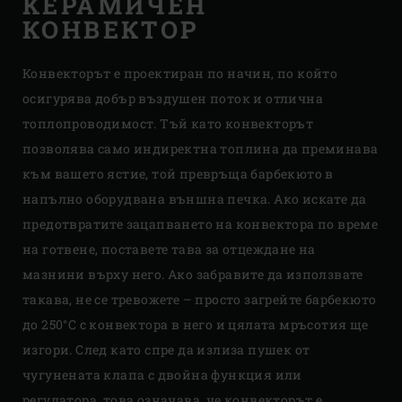
КЕРАМИЧЕН
КОНВЕКТОР
Конвекторът е проектиран по начин, по който
осигурява добър въздушен поток и отлична
топлопроводимост. Тъй като конвекторът
позволява само индиректна топлина да преминава
към вашето ястие, той превръща барбекюто в
напълно оборудвана външна печка. Ако искате да
предотвратите зацапването на конвектора по време
на готвене, поставете тава за отцеждане на
мазнини върху него. Ако забравите да използвате
такава, не се тревожете – просто загрейте барбекюто
до 250°C с конвектора в него и цялата мръсотия ще
изгори. След като спре да излиза пушек от
чугунената клапа с двойна функция или
регулатора, това означава, че конвекторът е