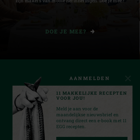
zijn makers van mooie herinneringen. Doe je mee?
DOE JE MEE?
AANMELDEN
11 MAKKELIJKE RECEPTEN
VOOR JOU!
Meld je aan voor de
maandelijkse nieuwsbrief en
ontvang direct een e-book met 11
EGG recepten.
FACEBOOK
YOUTUBE
INSTAGRAM
PINTEREST