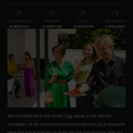
VOORBEREIDING
BEREIDING
TOTAAL
HOEVEELHEID
80 MINUTEN
10 MINUTEN
90 MINUTEN
6 PERSONEN
Met bubbels en je Big Green Egg maak je elk feestje
compleet. In dit zomerse cocktailrecept met op je kamado
gegrilde watermeloen maken we die combinatie. Met als