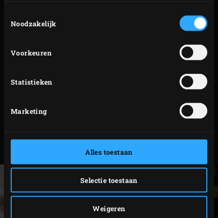
Toestemmingsselectie
ca. 2 centimeter. Rijg ze aan spiesen en gril ze ca. 1,5
Noodzakelijk
minuut op de Cast Iron Grid of de
Cast Iron Satay
Grill
. Draai de spiesjes een kwartslag en gril
Voorkeuren
nogmaals 1,5 minuut. Keer de spiesjes om en gril
ook deze kant ca. 3 minuten waarbij je ze na 1,5
minuut een kwartslag draait voor een mooie
Statistieken
grillruit.
Zet tijdens een feestje bijvoorbeeld ook wat
Marketing
macadamianoten en dunne plakjes gedroogde ham
op tafel. Zo heb je alvast iets te snacken tijdens het
bereiden van de partyhapjes op je Big Green Egg.
Alles toestaan
Selectie toestaan
Weigeren