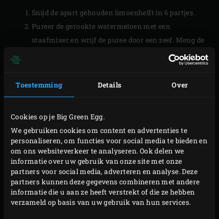
Snijd de apart gehouden limoenhelft in 6 partjes.
Pureer de gerookte watermeloen met een
staafmixer en wrijf de puree door een zeef. Meng de
limoncello erdoor.
Leg in elk glas een partje limoen. Verdeel het
watermeloenmengsel over de glazen en schenk de
Toestemming
Details
Over
rosé erbij. Garneer met een apart gehouden puntje
watermeloen en zet in elk glas een mooi rietje.
Cookies op je Big Green Egg.
TIPS
We gebruiken cookies om content en advertenties te
personaliseren, om functies voor social media te bieden en
Naast de
mini pizza’s
met pesto, geitenkaas &
om ons websiteverkeer te analyseren. Ook delen we
informatie over uw gebruik van onze site met onze
gepofte paprika die je bij deze cocktail kunt
partners voor social media, adverteren en analyse. Deze
serveren is het ook leuk om van de meloenhelft die
partners kunnen deze gegevens combineren met andere
je voor dit recept niet gebruikt lekkere
informatie die u aan ze heeft verstrekt of die ze hebben
verzameld op basis van uw gebruik van hun services.
watermeloenspiesjes te maken. Snijd de
overgebleven watermeloen hiervoor in blokjes van