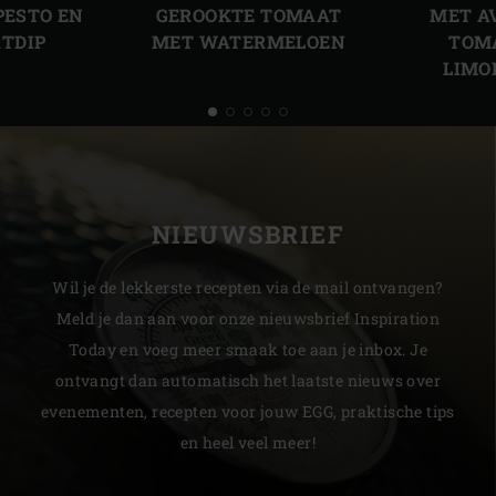
PESTO EN
GEROOKTE TOMAAT
MET A
TDIP
MET WATERMELOEN
TOM
LIMO
NIEUWSBRIEF
Wil je de lekkerste recepten via de mail ontvangen?
Meld je dan aan voor onze nieuwsbrief Inspiration
Today en voeg meer smaak toe aan je inbox. Je
ontvangt dan automatisch het laatste nieuws over
evenementen, recepten voor jouw EGG, praktische tips
en heel veel meer!