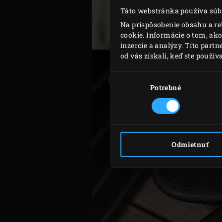
Táto webstránka používa súb
Na prispôsobenie obsahu a re
cookie. Informácie o tom, ak
inzercie a analýzy. Títo part
od vás získali, keď ste používa
Výber
súhlasu
Potrebné
Odmietnuť