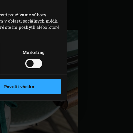
nosti používame súbory
 v oblasti sociálnych médií,
é ste im poskytli alebo ktoré
Marketing
Povoliť všetko