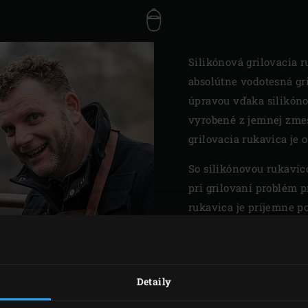
Silikónová grilovacia ru
absolútne vodotesná gr
úpravou vďaka silikóno
vyrobené z jemnej zmes
grilovacia rukavica je 
So silikónovou rukavico
pri grilovaní problém pr
rukavica je príjemne p
Voda ani iné tekutiny 
ruky budete mať vždy v
istotou. Rukavica Silic
Detaily
BPA a je dostupná v jed
pre všetkých).