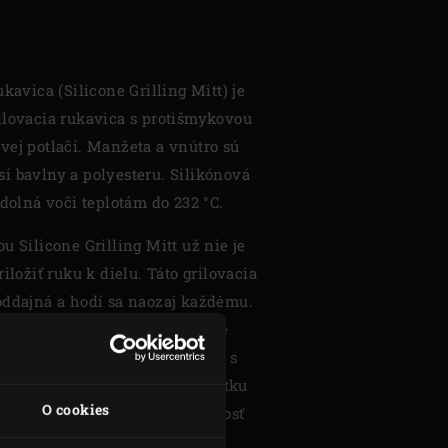
kavica (Silicone Grilling Mitt) je
ilovacia rukavica s protišmykovou
vej potlači. Manžeta a vnútro sú
i bavlny a polyesteru. Silikónová
odolná voči teplotám do 232 °C.
u Silicone Grilling Mitt už nie je
iložiť ruku k dielu. Táto grilovacia
oddajná a hodí sa naozaj každému.
sa do rukavice nedostanú, takže
 suchu a všetko môžete chytať s
one Grilling Mitt neobsahuje látku
O cookies
nej veľkosti (univerzálna veľkosť