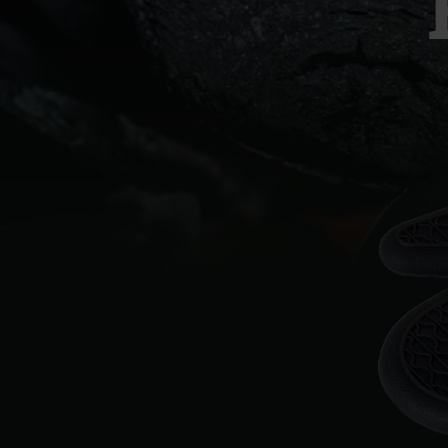
Denmark | Danmark
Estonia | Eesti
Finland | Suomi
France | France
Germany | Deutschland
Greece | Ελλάδα
Hungary | Magyarország