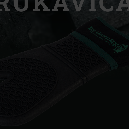
RUKAVIC
Slovenia | Slovenija
Spain | España
Sweden | Sverige
Switzerland (French) 
Switzerland | Schwei
Turkey | Türkiye