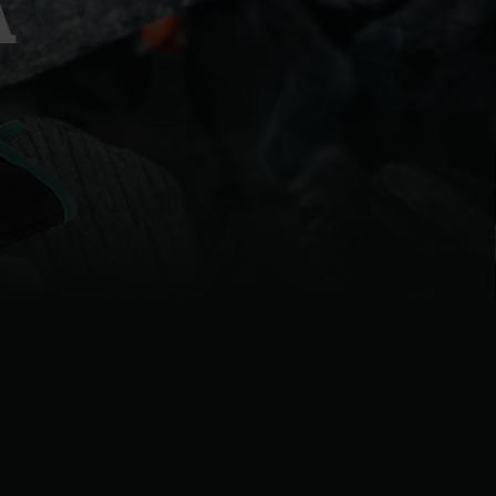
A
| Schweiz (Français)
z