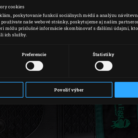
ory cookies
Kód
klám, poskytovanie funkcií sociálnych médií a analýzu návštev
117083
o používate naše webové stránky, poskytujeme aj našim partnerom
polozky
neri môžu príslušné informácie skombinovať s ďalšími údajmi, ktor
li ich služby.
Preferencie
Štatistiky
Povoliť výber