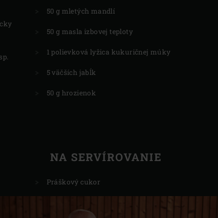
50 g mletých mandlí
icky
50 g masla izbovej teploty
1 polievková lyžica kukuričnej múky
sp.
5 väčších jabĺk
50 g hrozienok
NA SERVÍROVANIE
Práškový cukor