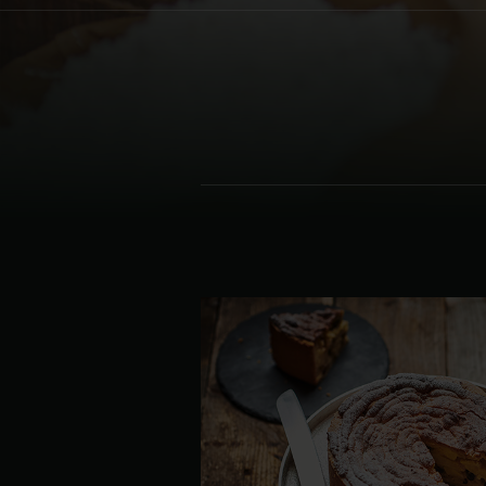
Denmark | Danmark
Estonia | Eesti
Finland | Suomi
France | France
Germany | Deutschland
Greece | Ελλάδα
Hungary | Magyarország