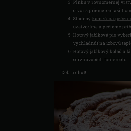
Plnku v rovnomernej vrstv
otvor s priemerom asi 1 c
Studený
kameň na pečeni
uzatvoríme a pečieme pri
Hotový jablková pie vybe
vychladnúť na izbovú tepl
Hotový jablkový koláč a 
servírovacích tanieroch.
Dobrú chuť!