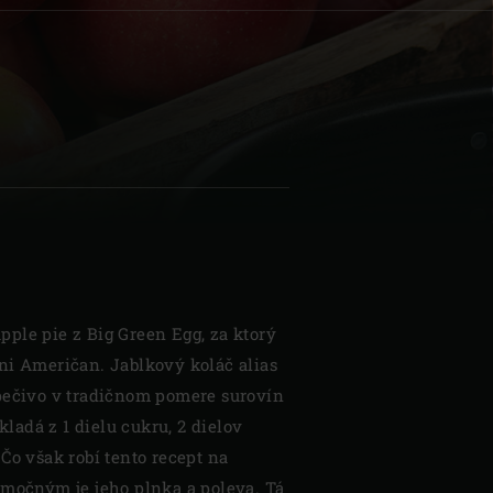
| Schweiz (Français)
z
ple pie z Big Green Egg, za ktorý
ni Američan. Jablkový koláč alias
 pečivo v tradičnom pomere surovín
skladá z 1 dielu cukru, 2 dielov
Čo však robí tento recept na
imočným je jeho plnka a poleva. Tá