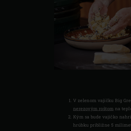
V zelenom vajíčku Big Gr
nerezovým roštom
na tepl
Kým sa bude vajíčko nahr
hrúbku približne 5 milim