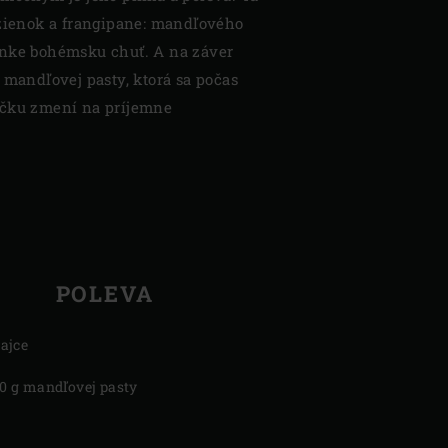
ozienok a frangipane: mandľového
lnke bohémsku chuť. A na záver
 mandľovej pasty, ktorá sa počas
íčku zmení na príjemne
POLEVA
vajce
0 g mandľovej pasty