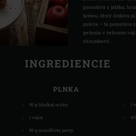
pozostáva z jablka, hr
krému, ktorý dodáva p
poleva – tá pozostáva z
pečenia v zelenom vaj
chrumkavú.
INGREDIENCIE
PLNKA
50 g hladkej múky
1 
1 vajce
40
50 g mandľovej pasty