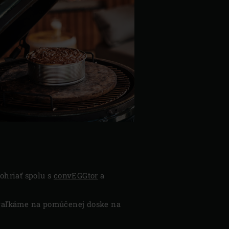
ohriať spolu s
convEGGtor
a
zvaľkáme na pomúčenej doske na