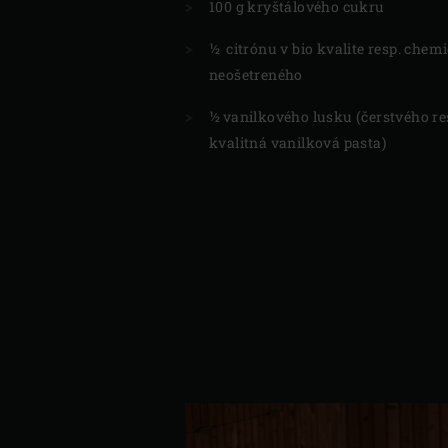
100 g kryštálového cukru
½ citrónu v bio kvalite resp. chem
neošetreného
½ vanilkového lusku (čerstvého re
kvalitná vanilková pasta)