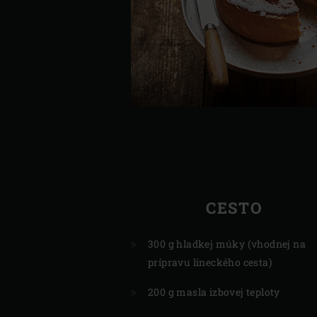
CESTO
300 g hladkej múky (vhodnej na
prípravu lineckého cesta)
200 g masla izbovej teploty