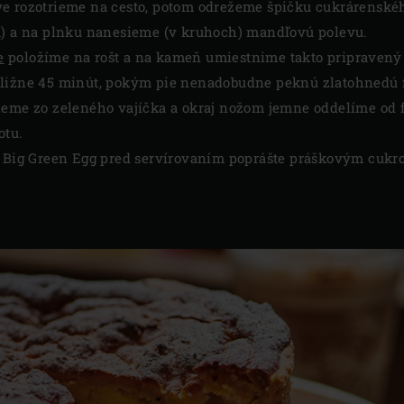
e rozotrieme na cesto, potom odrežeme špičku cukrárenského
m) a na plnku nanesieme (v kruhoch) mandľovú polevu.
e
položíme na rošt a na kameň umiestnime takto pripravený 
bližne 45 minút, pokým pie nenadobudne peknú zlatohnedú 
rieme zo zeleného vajíčka a okraj nožom jemne oddelíme od
otu.
lá Big Green Egg pred servírovaním poprášte práškovým cu