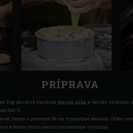
PRÍPRAVA
een Egg ako prvé zapálime
drevné uhlie
a vajíčko necháme z
otu 200°C.
ievať, formu o priemere 18 cm vymastíme maslom. Cesto ro
etrov a formu týmto cestom rovnomerne vyložíme.