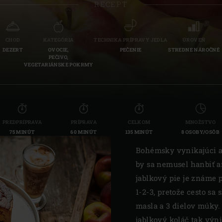
RECEPT
Slovenia | Slovenija
Spain | España
CHOD
KATEGÓRIA
TECHNIKA PRÍPRAVY JEDLA
ÚROVEŇ
DEZERT
OVOCIE,
PEČENIE
STREDNE NÁROČNÉ
Sweden | Sverige
PEČIVO,
VEGETARIÁNSKE POKRMY
Switzerland (French) 
Switzerland | Schwei
Turkey | Türkiye
PREDPRÍPRAVA
PRÍPRAVA
CELKOM
MNOŽSTVO
75 MINÚT
60 MINÚT
135 MINÚT
8 OSOBY/OSÔB
Bohémsky vynikajúci ap
by sa nemusel hanbiť a
jablkový pie je známe
1-2-3, pretože cesto sa 
masla a 3 dielov múky. 
jablkový koláč tak výn