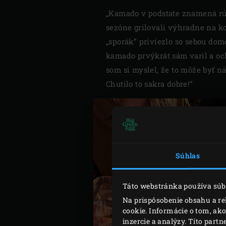
„Kamado v podstate znamená rúr
sezóne grilovali výhradne na ko
„sporák” priviezlo so sebou dom
kamado prvýkrát sám varil a oc
som si myslel, že to môže byť n
Chutilo to sakra dobre!“
Súhlas
Táto webstránka používa súb
Na prispôsobenie obsahu a re
cookie. Informácie o tom, ak
inzercie a analýzy. Títo part