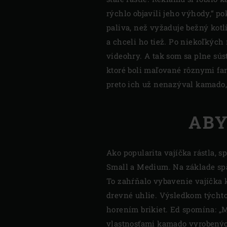
rýchlo objavili jeho výhody,“ 
paliva, než vyžaduje bežný kotlík
a chceli ho tiež. Po niekoľkých
videohry. A tak som sa plne sús
ktoré boli maľované rôznymi fa
preto ich už nenazýval kamado, 
ABY
Ako popularita vajíčka rástla, 
Small a Medium. Na základe spä
To zahŕňalo vybavenie vajíčka 
drevné uhlie. Výsledkom týchto
horením brikiet. Ed spomína: „M
vlastnosťami kamado vyrobených