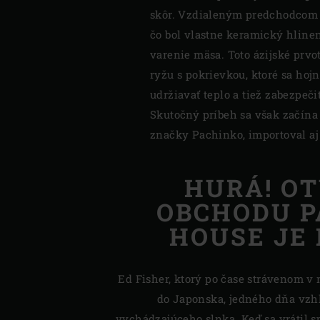
skôr. Vzdialeným predchodcom zel
čo bol vlastne keramický hline
varenie mäsa. Toto ázijské pr
ryžu s pokrievkou, ktoré sa ho
udržiavať teplo a tiež zabezpeč
Skutočný príbeh sa však začína 
značky Pachinko, importoval a
HURÁ! O
OBCHODU P
HOUSE JE 
Ed Fisher, ktorý po čase strávenom v
do Japonska, jedného dňa vzh
vychádzajúceho slnka. Keď sa vrátil s