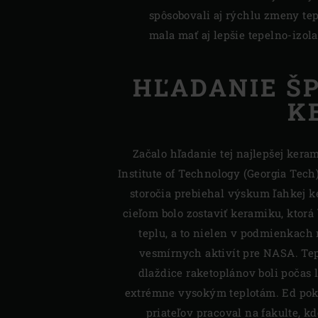
spôsobovali aj rýchlu zmeny tep
mala mať aj lepšie tepelno-izola
HĽADANIE Š
K
Začalo hľadanie tej najlepšej kera
Institute of Technology (Georgia Tech
storočia prebiehal výskum ľahkej 
cieľom bolo zostaviť keramiku, ktor
teplu, a to nielen v podmienkach 
vesmírnych aktivít pre NASA. Te
dlaždice raketoplánov boli počas 
extrémne vysokým teplotám. Ed pokr
priateľov pracoval na fakulte, k