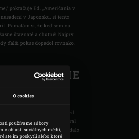
me,“ pokračuje Ed. „Američania v
a nasadení v Japonsku, si tento
gril. Pamätám si, že keď som na
žasne šťavnaté a chutné! Najprv
ždý ďalší pokus dopadol rovnako.
RVÉ KURACIE
KÁ
O cookies
sť svojich zákazníkov a
im okrem kamado, ktoré vystavil
k svojho kulinárstva. Pripravoval
nosti používame súbory
 v oblasti sociálnych médií,
uracie krídelká, ktorými sa nedalo
é ste im poskytli alebo ktoré
 lahodná vôňa spôsobila ruch a