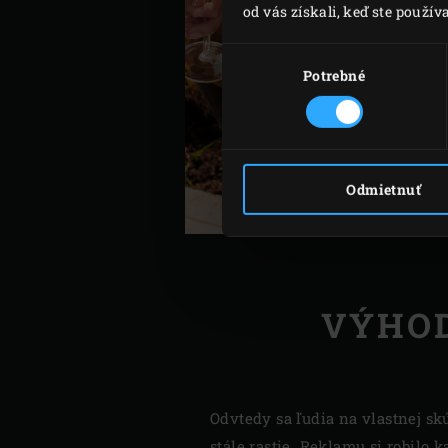
od vás získali, keď ste používa
Výber
súhlasu
Potrebné
Odmietnuť
VÝHOD
Odvtedy sa ľudia na vlastnej sk
stále rastie. Reklamu si robil