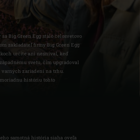
 sa Big Green Egg stalo celosvetovo
om zakladateľ firmy Big Green Egg
| Schweiz (Français)
okoch určite ani nesníval, keď
l západnému svetu, čím upgradoval
z
 varných zariadení na trhu.
moriadnu históriu tohto
jeho samotná história siaha oveľa