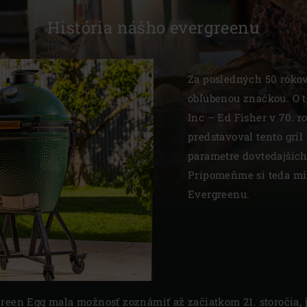
Slovenia | Slovenija
História nášho evergreenu
Spain | España
Za posledných 50 rokov
Sweden | Sverige
obľúbenou značkou. O t
Switzerland (French) 
Inc – Ed Fisher v 70. r
predstavoval tento gri
Switzerland | Schwei
parametre dovtedajších
Turkey | Türkiye
Pripomeňme si teda mi
Evergreenu.
reen Egg mala možnosť zoznámiť až začiatkom 21. storočia, 