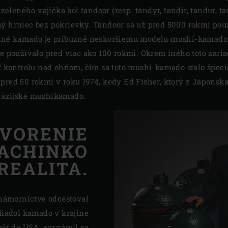
eného vajíčka bol tandoor (resp. tandyr, tandir, tandur, tam
ný hrniec bez pokrievky. Tandoor sa už pred 5000 rokmi pou
votné kamado je príbuzné neskoršiemu modelu mushi-kamado
jne používalo pred viac ako 100 rokmi. Okrem iného toto zar
iť kontrolu nad ohňom, čím sa toto mushi-kamado stalo špec
pred 50 rokmi v roku 1974, kedy Ed Fisher, ktorý z Japonsk
j ázijské mushikamado.
TVORENIE
ACHINKO
REALITA.
 námorníctve odcestoval
liadol kamado v krajine
päť do USA, zoznámil sa