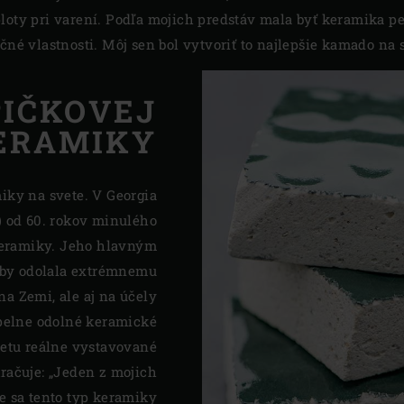
loty pri varení. Podľa mojich predstáv mala byť keramika pev
čné vlastnosti. Môj sen bol vytvoriť to najlepšie kamado na s
PIČKOVEJ
ERAMIKY
miky na svete. V Georgia
) od 60. rokov minulého
keramiky. Jeho hlavným
á by odolala extrémnemu
na Zemi, ale aj na účely
pelne odolné keramické
letu reálne vystavované
ačuje: „Jeden z mojich
de sa tento typ keramiky