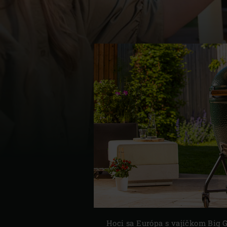
Denmark | Danmark
Estonia | Eesti
Finland | Suomi
France | France
Germany | Deutschland
Greece | Ελλάδα
Hungary | Magyarország
Hoci sa Európa s vajíčkom Big G