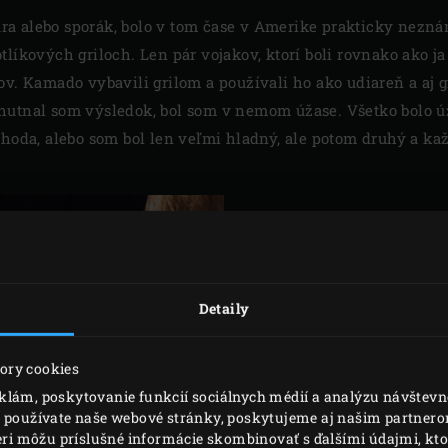
a alebo sporák, bolo v tom čase v Amerike prakticky nezná
tlíkových griloch. Len pár vojakov, ktorí boli rovnako ako j
ov. Kamado vybavili grilom a používali ho ako udiareň a aj 
hutnal som výsledok, bol som v nemom úžase. Všetko bolo ú
áhoda, alebo som bol len veľmi hladný, ale potom druhý a ka
EDOVE P
KRÍDEL
Detaily
Aby Ed vzbudil zvedavo
okoloidúcich, ponúkol 
ory cookies
pred obchod aj výsledo
klám, poskytovanie funkcií sociálnych médií a analýzu návštev
o používate naše webové stránky, poskytujeme aj našim partnerom
chutnučné a šťavnaté k
neri môžu príslušné informácie skombinovať s ďalšími údajmi, ktor
odolať. Už len samotná