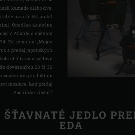
iniesli kamado alebo dve,
álne uvarili. Ed urobil
 nimi. Onedlho skutočne
Road v Atlante s názvom
974. Ed spomína: „Mojou
oz a predaj japonských
 bola obľúbená arkádová
de dovezených 20 či 30
li sezónnym produktom
ryť mesiace, keď predaj
Pachinko viazol.“
 ŠŤAVNATÉ JEDLO PRE
EDA