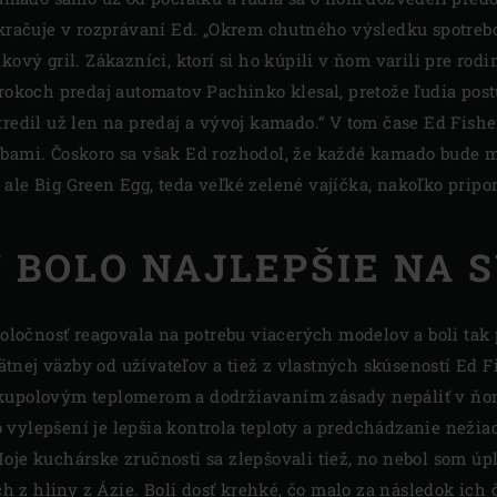
pokračuje v rozprávaní Ed. „Okrem chutného výsledku spotre
ový gril. Zákazníci, ktorí si ho kúpili v ňom varili pre rodin
 rokoch predaj automatov Pachinko klesal, pretože ľudia pos
tredil už len na predaj a vývoj kamado.“ V tom čase Ed Fish
rbami. Čoskoro sa však Ed rozhodol, že každé kamado bude m
ale Big Green Egg, teda veľké zelené vajíčka, nakoľko prip
 BOLO NAJLEPŠIE NA 
spoločnosť reagovala na potrebu viacerých modelov a boli ta
tnej väzby od užívateľov a tiež z vlastných skúseností Ed 
kupolovým teplomerom a dodržiavaním zásady nepáliť v ňom
 vylepšení je lepšia kontrola teploty a predchádzanie neži
oje kuchárske zručnosti sa zlepšovali tiež, no nebol som úp
 z hliny z Ázie. Boli dosť krehké, čo malo za následok ich 