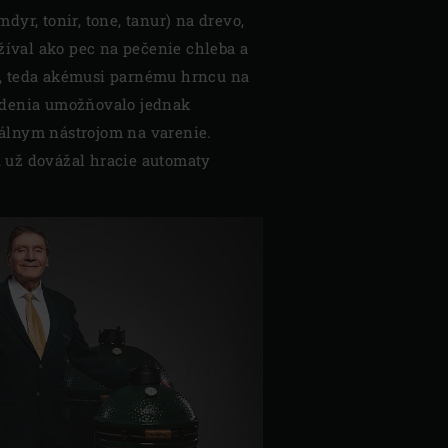
dyr, tonir, tone, tanur) na drevo,
žíval ako pec na pečenie chleba a
, teda akémusi parnému hrncu na
iadenia umožňovalo jednak
iálnym nástrojom na varenie.
a už dovážal hracie automaty