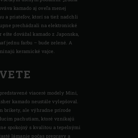
bováva kamado aj oveľa menej
u a priateľov, ktorí sa tiež nadchli
tupne prechádzali na elektronické
er ešte dovážal kamado z Japonska,
ať jednu farbu – bude zelené. A
omínajú keramické vajce.
SVETE
k predstavené viaceré modely Mini,
Fisher kamado neustále vylepšoval.
 brikety, ale výhradne prírode
aducim pachutiam, ktoré vznikajú
lne spokojný s kvalitou a tepelnými
časté lámanie počas prepravy a