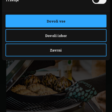
kos svinjskega trebuha ali kateri koli drug velik ljubi kos
mesa? Na ta način počasno kuhanje postane kuhanje na
snegu!
Dovoli vse
Dovoli izbor
Zavrni