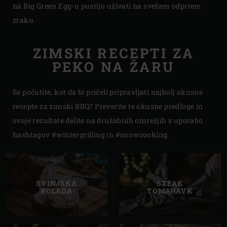
na Big Green Egg-u pustijo uživati na svežem odprtem
zraku.
ZIMSKI RECEPTI ZA
PEKO NA ŽARU
Se počutite, kot da bi pričeli pripravljati najbolj okusne
recepte za zimski BBQ? Preverite te okusne predloge in
svoje rezultate delite na družabnih omrežjih z uporabo
hashtagov #wintergrilling in #snowcooking.
SVINJSKA
STEAK
ROLADA
TOMAHAVK