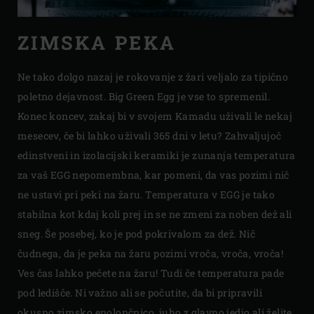
ZIMSKA PEKA
Ne tako dolgo nazaj je rokovanje z žari veljalo za tipično
poletno dejavnost. Big Green Egg je vse to spremenil.
Konec koncev, zakaj bi v svojem Kamadu uživali le nekaj
mesecev, če bi lahko uživali 365 dni v letu? Zahvaljujoč
edinstveni in izolacijski keramiki je zunanja temperatura
za vaš EGG nepomembna, kar pomeni, da vas pozimi nič
ne ustavi pri peki na žaru. Temperatura v EGG je tako
stabilna kot kdaj koli prej in se ne zmeni za noben dež ali
sneg. Še posebej, ko je pod pokrivalom za dež. Nič
čudnega, da je peka na žaru pozimi vroča, vroča, vroča!
Ves čas lahko pečete na žaru! Tudi če temperatura pade
pod ledišče. Ni važno ali se počutite, da bi pripravili
okusno zimsko enolončnico, juho z glavno jedjo ali želite