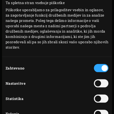
Ta spletna stran vsebuje piškotke
KUHANJE NA NIZKI
Piškotke uporabljamo za prilagoditev vsebin in oglasov,
za zagotavljanje funkcij družbenih medijev in za analize
TEMPERATURI IN
našega prometa. Poleg tega delimo informacije o vaši
POČASI
uporabi našega mesta z našimi partnerji s področja
družbenih medijev, oglaševanja in analitike, ki jih morda
kombinirajo z drugimi informacijami, ki ste jim jih
Ena od številnih prednosti vašega Big Green Egg je, da
posredovali ali pa so jih zbrali skozi vašo uporabo njihovih
lahko na njem pripravite vse. Je tista okusna jed iz
storitev.
kislega zelja eden od razlogov, da se iz leta v leto veselimo
zimske sezone? Ko jo enkrat pripravite na svojem EGG,
Izbira
boste razvajeni za življenje. Pri odločanju o tem, kaj boste
Zahtevano
soglasja
pripravljali na EGG, upoštevajte hladno in slabo vreme.
Odločite se za jedi, ki zahtevajo malo dela, da boste lahko
Nastavitve
EGG-u prepustili delo namesto vas. Tista jed iz zelja? Ko je
enkrat vstavljena v EGG, vse kar morate narediti je
Statistika
počakati dokler ni pripravljena. In kako je s svinjskim
vratom, ki ga lahko nizko in počasi kuhate ure, okusen
Trženje