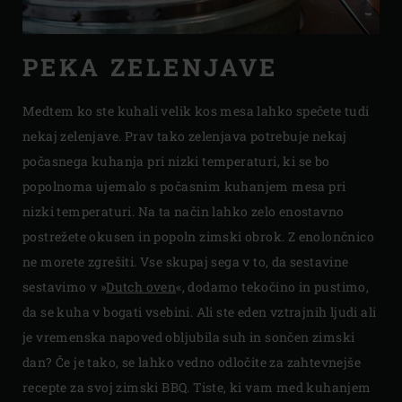
PEKA ZELENJAVE
Medtem ko ste kuhali velik kos mesa lahko spečete tudi
nekaj zelenjave. Prav tako zelenjava potrebuje nekaj
počasnega kuhanja pri nizki temperaturi, ki se bo
popolnoma ujemalo s počasnim kuhanjem mesa pri
nizki temperaturi. Na ta način lahko zelo enostavno
postrežete okusen in popoln zimski obrok. Z enolončnico
ne morete zgrešiti. Vse skupaj sega v to, da sestavine
sestavimo v »
Dutch oven
«, dodamo tekočino in pustimo,
da se kuha v bogati vsebini. Ali ste eden vztrajnih ljudi ali
je vremenska napoved obljubila suh in sončen zimski
dan? Če je tako, se lahko vedno odločite za zahtevnejše
recepte za svoj zimski BBQ. Tiste, ki vam med kuhanjem