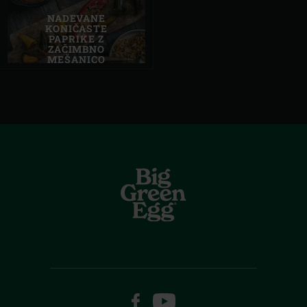
NADEVANE
KONIČASTE
PAPRIKE Z
ZAČIMBNO
MEŠANICO
FACEBOOK
YOUTUBE