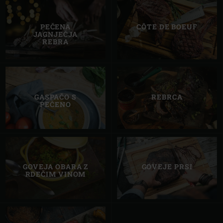
PEČENA
CÔTE DE BOEUF
JAGNJEČJA
REBRA
GASPAČO S
REBRCA
PEČENO
GOVEJA OBARA Z
GOVEJE PRSI
RDEČIM VINOM