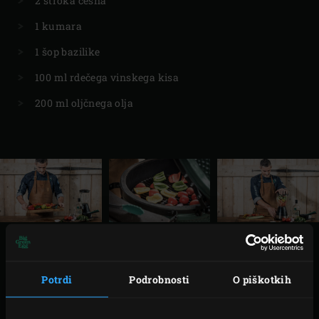
2 stroka česna
1 kumara
1 šop bazilike
100 ml rdečega vinskega kisa
200 ml oljčnega olja
PREDPRIPRAVA
Potrdi
Podrobnosti
O piškotkih
Prižgite oglje v žaru Big Green Egg in ga z
litoželezno rešetko
segrevajte do 220 °C. Vmes pa