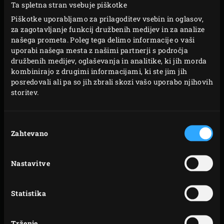
prepolovite paradižnike. Papriko po dolžini narežite
Ta spletna stran vsebuje piškotke
na četrtine, odstranite pecelj, semena in stržen.
Piškotke uporabljamo za prilagoditev vsebin in oglasov,
za zagotavljanje funkcij družbenih medijev in za analize
Olupite in prepolovite podolgovato šalotko.
našega prometa. Poleg tega delimo informacije o vaši
Narezano zelenjavo položite na rešetko in zaprite
uporabi našega mesta z našimi partnerji s področja
pokrov žara EGG. Pecite 1,5 minute in obrnite. Po
družbenih medijev, oglaševanja in analitike, ki jih morda
kombinirajo z drugimi informacijami, ki ste jim jih
poteku dodatne 1,5 minute jo znova obrnite.
posredovali ali pa so jih zbrali skozi vašo uporabo njihovih
Zelenjavo pecite skupaj približno 6 minut. Zelenjavo
storitev.
obrnite na 1,5 minute in vsakič zaprite pokrov žara
EGG.
Izbira
Vzemite zelenjavo iz žara EGG (znižajte
Zahtevano
soglasja
temperaturo, če želite pripraviti torto) in jo pustite,
da se nekoliko shladi. Vmes olupite in prepolovite
Nastavitve
česen Kumaro operite in jo na grobo narežite.
Populite liste z vejice bazilike in nekaj majhnih
Statistika
listov shranite za okrasitev gaspača.
Na grobo nasekljajte pečeno zelenjavo in jo z
Trženje