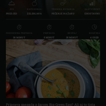
JED
KATEGORIJA
TEHNIKA KUHANJA
ZAHTEVNOST
PREDJED
ZELENJAVA
PEČENJE NA ŽARU
ENOSTAVNO
PREDHODNA PRIPRAVA
PRIPRAVA
SKUPAJ
KOLIČINA
30 MINUT
5 MINUT
35 MINUT
4 OSEB
Priprava gaspača z žarom Big Green Egg? Ali ni to tista