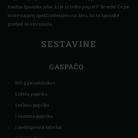
hladna španska juha, ki je ni treba pogreti? Seveda! Če pa
boste najprej spekli zelenjavo na žaru, bo ta španska
predjed še okusnejša.
SESTAVINE
GASPAČO
500 g paradižnikov
1 rdeča paprika
1 zelena paprika
1 rumena paprika
1 podolgovata šalotka