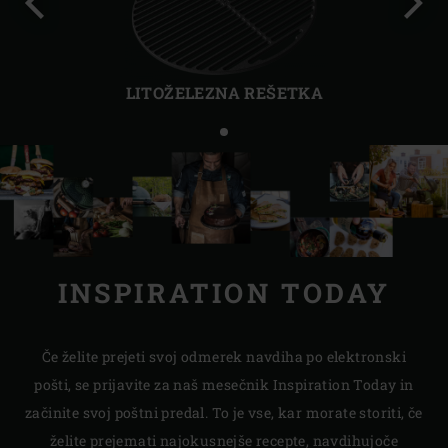
Prejšnja
Nasl
prosojnica
proso
LITOŽELEZNA REŠETKA
INSPIRATION TODAY
Če želite prejeti svoj odmerek navdiha po elektronski
pošti, se prijavite za naš mesečnik Inspiration Today in
začinite svoj poštni predal. To je vse, kar morate storiti, če
želite prejemati najokusnejše recepte, navdihujoče