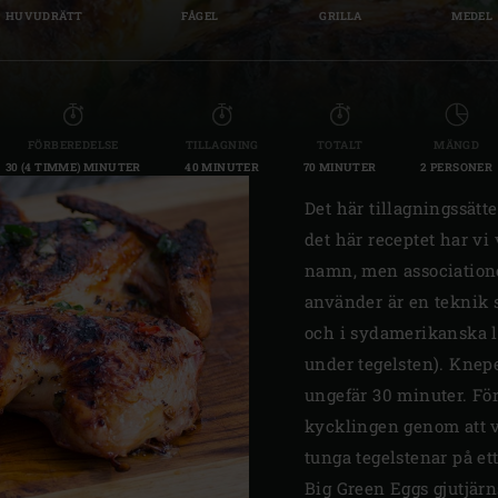
HUVUDRÄTT
FÅGEL
GRILLA
MEDEL
Slovenia | Slovenija
Spain | España
Sweden | Sverige
FÖRBEREDELSE
TILLAGNING
TOTALT
MÄNGD
30 (4 TIMME) MINUTER
40 MINUTER
70 MINUTER
2 PERSONER
Switzerland (French) 
Det här tillagningssätt
Switzerland | Schwei
det här receptet har vi
Turkey | Türkiye
namn, men association
använder är en teknik 
och i sydamerikanska l
under tegelsten). Knepe
ungefär 30 minuter. För
kycklingen genom att v
tunga tegelstenar på et
Big Green Eggs gjutjärns