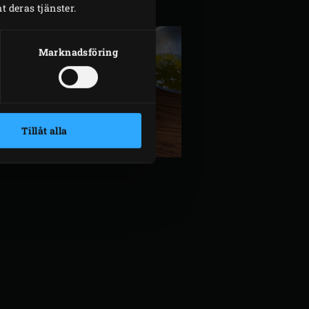
 deras tjänster.
Marknadsföring
Tillåt alla