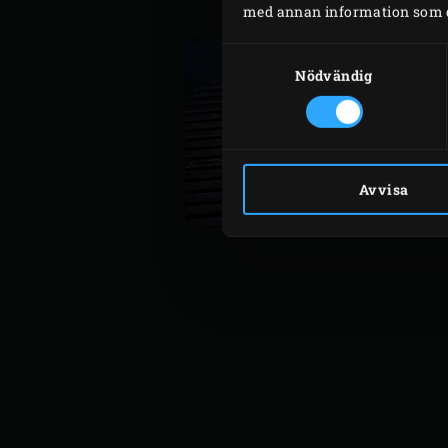
en stekpanna. Häll smöret
med annan information som du 
Samtyckesval
Nödvändig
Avvisa