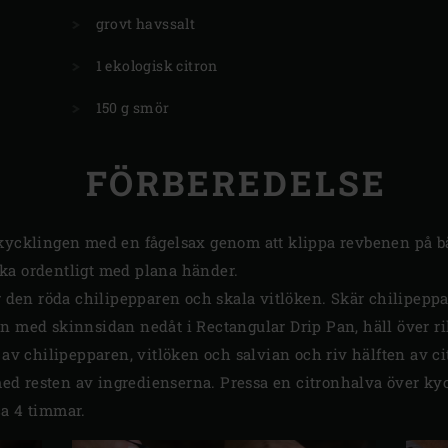
grovt havssalt
1 ekologisk citron
150 g smör
FÖRBEREDELSE
kycklingen med en fågelsax genom att klippa revbenen på båd
ka ordentligt med plana händer.
ur den röda chilipepparen och skala vitlöken. Skär chilipeppa
en med skinnsidan nedåt i Rectangular Drip Pan, häll över r
n av chilipepparen, vitlöken och salvian och riv hälften av 
d resten av ingredienserna. Pressa en citronhalva över ky
ca 4 timmar.