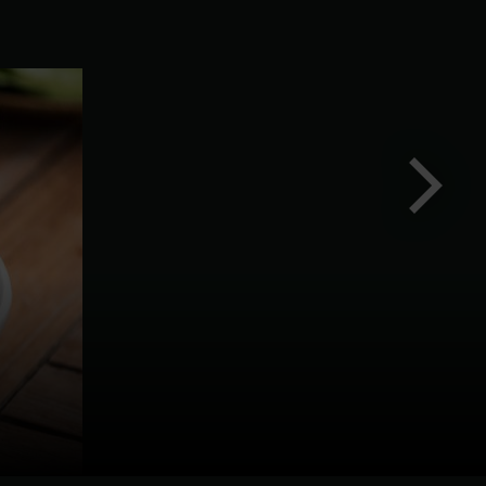
Nästa
bild