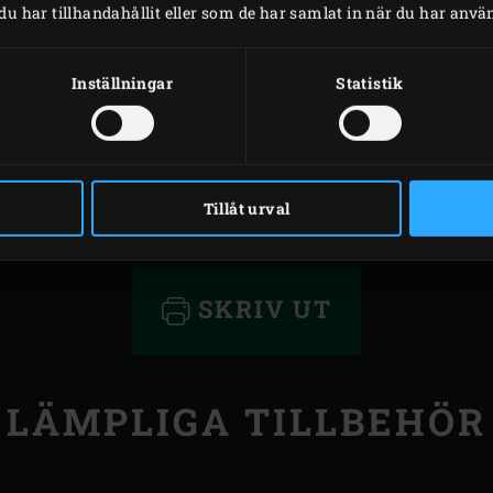
 över kycklingen innan servering.
har tillhandahållit eller som de har samlat in när du har använt
Inställningar
Statistik
Tillåt urval
SKRIV UT
LÄMPLIGA TILLBEHÖR