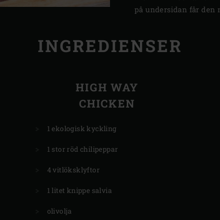
på undersidan får den
INGREDIENSER
HIGH WAY
CHICKEN
1 ekologisk kyckling
1 stor röd chilipeppar
4 vitlöksklyftor
1 litet knippe salvia
olivolja