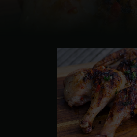
Denmark | Danmark
Estonia | Eesti
Finland | Suomi
France | France
Germany | Deutschland
Greece | Ελλάδα
Hungary | Magyarország