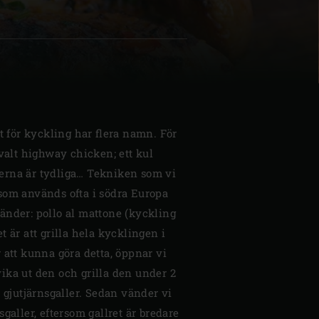
| Schweiz (Français)
et för kyckling har flera namn. För
z
 valt highway chicken; ett kul
erna är tydliga… Tekniken som vi
som används ofta i södra Europa
änder: pollo al mattone (kyckling
t är att grilla hela kycklingen i
 att kunna göra detta, öppnar vi
ika ut den och grilla den under 2
t gjutjärnsgaller. Sedan vänder vi
galler, eftersom gallret är bredare