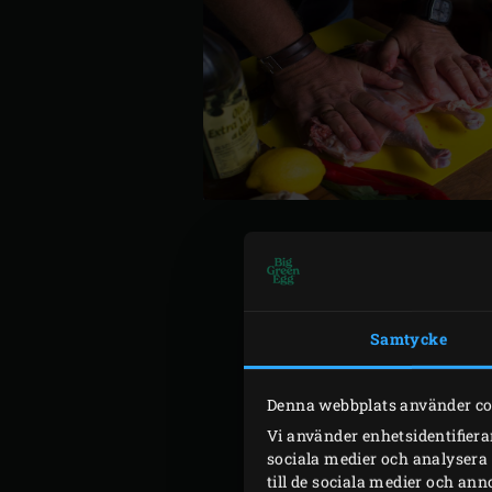
Tänd Big Green Egg och läg
Samtycke
tegelstenar ordentligt i a
Lägg kycklingen med skinn
Denna webbplats använder co
kycklingen. Stäng EGGets lo
Vi använder enhetsidentifiera
Vänd kycklingen, lägg tege
sociala medier och analysera 
kycklingen är genomstekt.
till de sociala medier och a