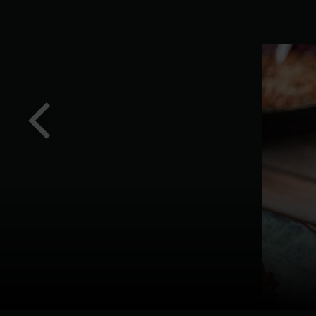
Föregående
bild