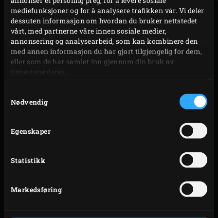
annonser et personlig preg, for å levere sosiale
mediefunksjoner og for å analysere trafikken vår. Vi deler
basen og sjekk med en gang med AR knappen hvordan
dessuten informasjon om hvordan du bruker nettstedet
EGGet ser ut i hagen eller på uteplassen din. Ta så en titt
vårt, med partnerne våre innen sosiale medier,
på koketeknikken for retten som du skal lage, og du kan
annonsering og analysearbeid, som kan kombinere den
med annen informasjon du har gjort tilgjengelig for dem,
(nesten) sette i gang. Fornøyd? Finn da en butikk i
eller som de har samlet inn gjennom din bruk av
nærheten av deg via vår
forhandler søkemaskin
.
tjenestene deres.
Samtykkevalg
Nødvendig
Egenskaper
Statistikk
Markedsføring