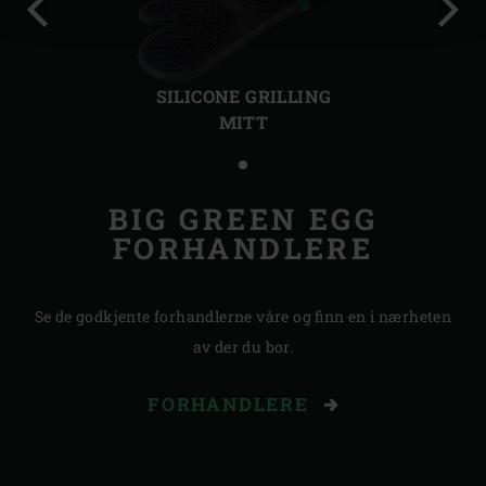
Forrige
Nest
lysbilde
lysbi
SILICONE GRILLING
MITT
BIG GREEN EGG
FORHANDLERE
Se de godkjente forhandlerne våre og finn en i nærheten
av der du bor.
FORHANDLERE