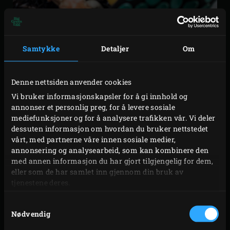
Vi går gjennom ilden for EGGmitt. Disse ekstra lange
Samtykke
Detaljer
Om
grillhanskene beskytter venstre- eller høyrehånden din
opp til en temperatur på 246 °C. På innsiden er den laget
Denne nettsiden anvender cookies
av myk bomull, på utsiden har den brannsikre fibre som
Vi bruker informasjonskapsler for å gi innhold og
også blir brukt i luftfarten. Silikonmønsteret sørger for et
annonser et personlig preg, for å levere sosiale
mediefunksjoner og for å analysere trafikken vår. Vi deler
stødig grep.
dessuten informasjon om hvordan du bruker nettstedet
vårt, med partnerne våre innen sosiale medier,
Med EGGmitt tåler du en støyt, for disse termiske,
annonsering og analysearbeid, som kan kombinere den
isolerende hanskene er lange nok til å beskytte
med annen informasjon du har gjort tilgjengelig for dem,
håndleddet og underarmen din også mot varmen fra Big
eller som de har samlet inn gjennom din bruk av
tjenestene deres.
Green Egg. Fordi det er en hanske sørger den for et ekstra
godt grep og kontroll. EGGmitt er tilgjengelig i 1 størrelse,
Samtykkevalg
for one size fits all!
Nødvendig