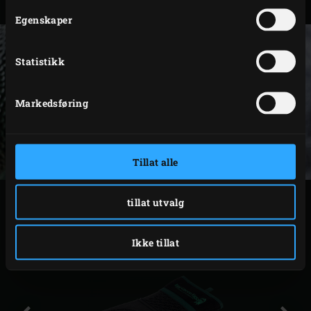
Kode
117090
Egenskaper
Statistikk
Markedsføring
Tillat alle
RELATERTE TILBEHØR
tillat utvalg
Ikke tillat