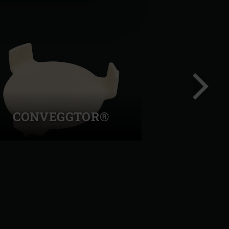
CONVEGGTOR®
Neste
lysbilde