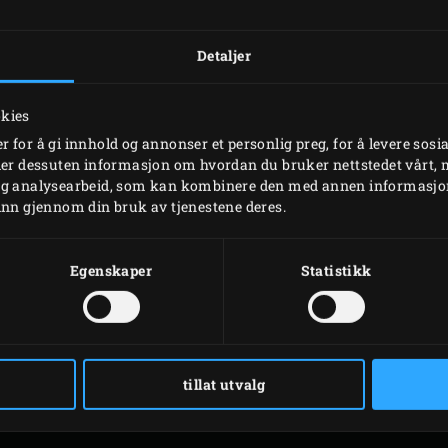
Detaljer
okies
 for å gi innhold og annonser et personlig preg, for å levere sosi
eler dessuten informasjon om hvordan du bruker nettstedet vårt,
og analysearbeid, som kan kombinere den med annen informasjon d
inn gjennom din bruk av tjenestene deres.
Egenskaper
Statistikk
RELATERTE TILBEHØR
tillat utvalg