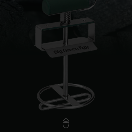
Slovenia | Slovenija
Spain | España
Sweden | Sverige
Switzerland (French) 
Switzerland | Schwei
Turkey | Türkiye