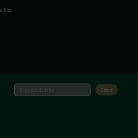
u bor.
Send