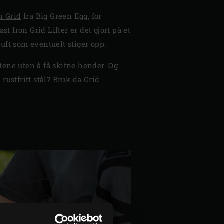
n Grid
fra Big Green Egg, for
 Iron Grid Lifter er det gjort på et
uft som eventuelt stiger opp.
stene uten å få skitne hender. Og
 rustfritt stål? Bruk da
Grid