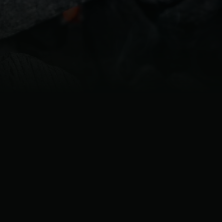
| Schweiz (Français)
z