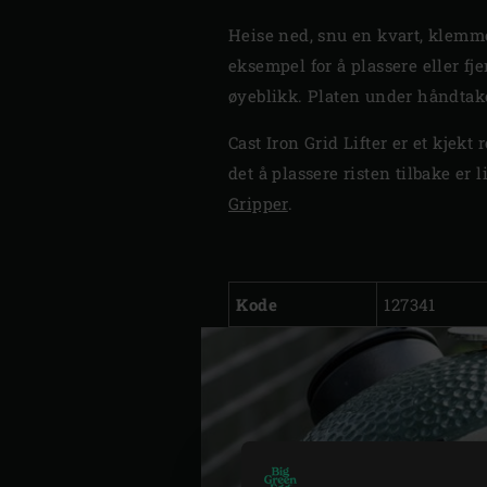
Heise ned, snu en kvart, klemme
eksempel for å plassere eller fj
øyeblikk. Platen under håndtaket
Cast Iron Grid Lifter er et kjekt
det å plassere risten tilbake er 
Gripper
.
Kode
127341