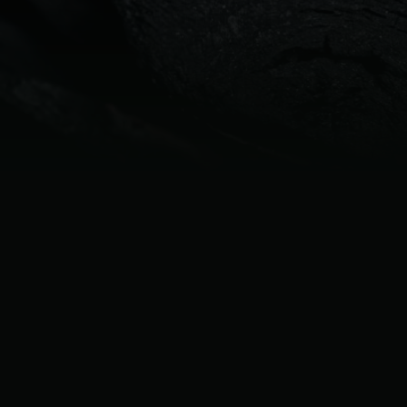
Denmark | Danmark
Estonia | Eesti
Finland | Suomi
France | France
Germany | Deutschland
Greece | Ελλάδα
Hungary | Magyarország