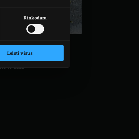
Rinkodara
Leisti visus
pie 10 min.