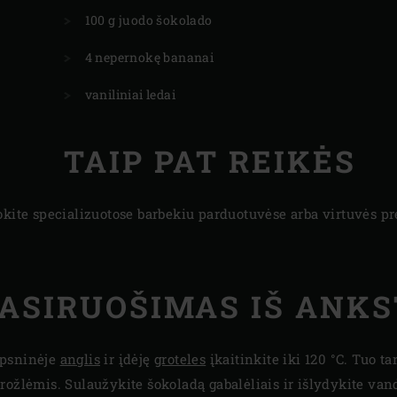
100 g juodo šokolado
4 nepernokę bananai
vaniliniai ledai
TAIP PAT REIKĖS
okite specializuotose barbekiu parduotuvėse arba virtuvės p
ASIRUOŠIMAS IŠ ANK
epsninėje
anglis
ir įdėję
groteles
įkaitinkite iki 120 °C. Tuo t
rožlėmis. Sulaužykite šokoladą gabalėliais ir išlydykite van