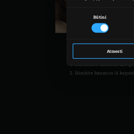
Sutikimo
pasirinkimas
Būtini
Atmesti
Išdėliokite bananus ant gr
Išimkite bananus iš kepsnin