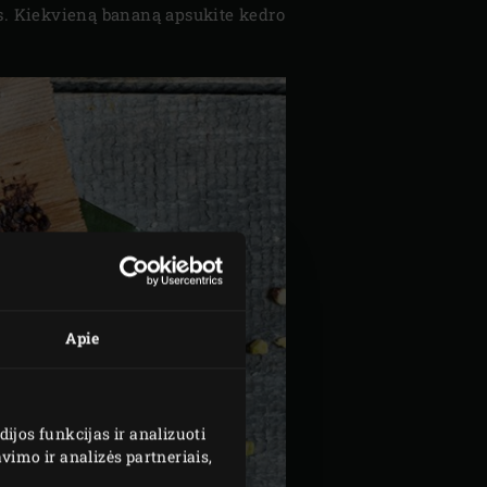
is. Kiekvieną bananą apsukite kedro
Apie
jos funkcijas ir analizuoti
imo ir analizės partneriais,