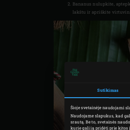
Bananus nulupkite, aptepki
lakštu ir apriškite virtuvin
Sutikimas
Šioje svetainėje naudojami s
Naudojame slapukus, kad galė
srautą. Be to, svetainės nau
kurie gali ją pridėti prie kit