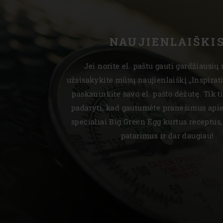
NAUJIENLAIŠKI
Jei norite el. paštu gauti gardžiausių 
užsisakykite mūsų naujienlaiškį „Inspirat
paskaninkite savo el. pašto dėžutę. Tik t
padaryti, kad gautumėte pranešimus apie
specialiai Big Green Egg kurtus receptus,
patarimus ir dar daugiau!