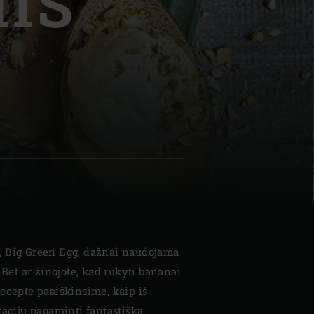
IS
| Schweiz (Français)
z
, Big Green Egg, dažnai naudojama
 Bet ar žinojote, kad rūkyti bananai
ecepte paaiškinsime, kaip iš
tacijų pagaminti fantastišką