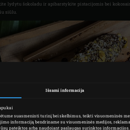
te lydytu šokoladu ir apibarstykite pistacijomis bei kokosa
iu siūlu.
Išsami informacija
lapukai
tume suasmeninti turinį bei skelbimus, teikti visuomeninės medi
dojimo informaciją bendriname su visuomeninės medijos, reklamav
os jūsų pateiktos arba naudojant paslaugas surinktos informacijos.