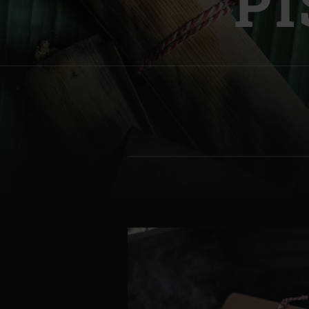
P
Denmark | Danmark
Estonia | Eesti
Finland | Suomi
France | France
Germany | Deutschland
Greece | Ελλάδα
Hungary | Magyarország