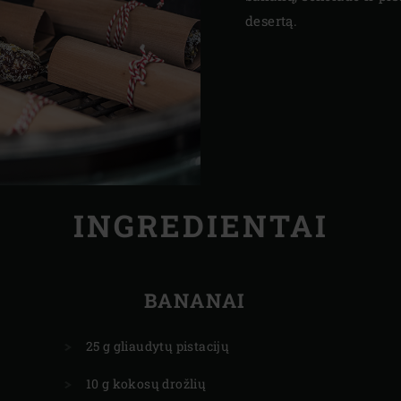
desertą.
INGREDIENTAI
BANANAI
25 g gliaudytų pistacijų
10 g kokosų drožlių