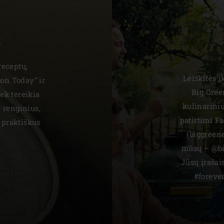
S
receptų,
Leiskitės 
ion Today“ ir
Big Gree
iek tereikia
kulinarinių
 renginius,
patirtimi F
 praktiškus
(biggreen
mūsų – @big
Jūsų įrašai
#foreve