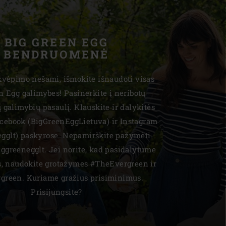
BIG GREEN EGG
BENDRUOMENĖ
įkvėpimo nešami, išmokite išnaudoti visas
n Egg galimybes! Pasinerkite į neribotų
 galimybių pasaulį. Klauskite ir dalykitės
acebook (BigGreenEggLietuva) ir Instagram
egglt) paskyrose. Nepamirškite pažymėti
greenegglt. Jei norite, kad pasidalytume
s, naudokite grotažymes #TheEvergreen ir
rgreen. Kuriame gražius prisiminimus.
Prisijungsite?