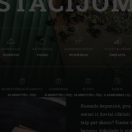
ISTACIJOM
Slovenia | Slovenija
Spain | España
RECEPTAS
Sweden | Sverige
Switzerland (French) 
PATIEKALAS
KATEGORIJA
GAMINIMO BŪDAS
SUDĖTINGUMAS
DESERTAS
VAISIAI
RŪKINIMAS
PAPRASTA
Switzerland | Schwei
Turkey | Türkiye
PASIRUOŠIMAS IŠ ANKSTO
GAMINIMAS
IŠ VISO
KIEKIS
20 MINUTĖS (-ČIŲ)
15 MINUTĖS (-ČIŲ)
35 MINUTĖS (-ČIŲ)
4 ASMENIMS (-Ų)
Kamado kepsninė, pvz.
mėsai ir žuviai rūkinti.
taip pat skanu? Šiame r
bananų, šokolado ir pis