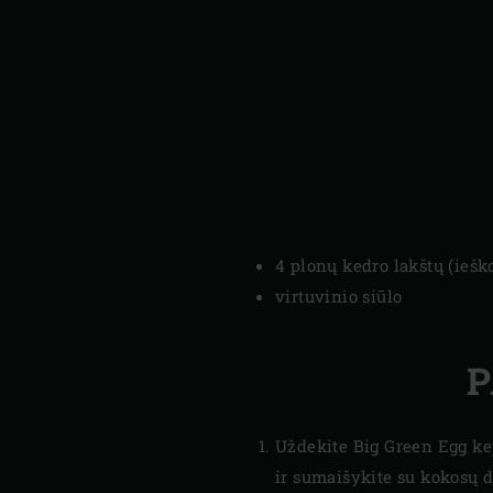
4 plonų kedro lakštų (iešk
virtuvinio siūlo
P
Uždekite Big Green Egg k
ir sumaišykite su kokosų d