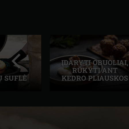
ĮDARYTI OBUOLIAI,
RŪKYTI ANT
Ų SUFLĖ
KEDRO PLIAUSKOS
Ankstesnė
skaidrė