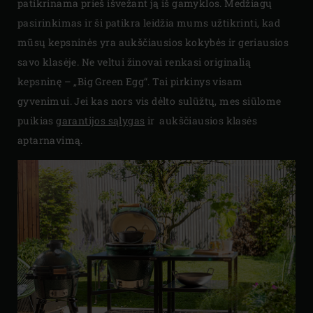
patikrinama prieš išvežant ją iš gamyklos. Medžiagų
pasirinkimas ir ši patikra leidžia mums užtikrinti, kad
mūsų kepsninės yra aukščiausios kokybės ir geriausios
savo klasėje. Ne veltui žinovai renkasi originalią
kepsninę – „Big Green Egg“. Tai pirkinys visam
gyvenimui. Jei kas nors vis dėlto sulūžtų, mes siūlome
puikias
garantijos sąlygas
ir aukščiausios klasės
aptarnavimą.