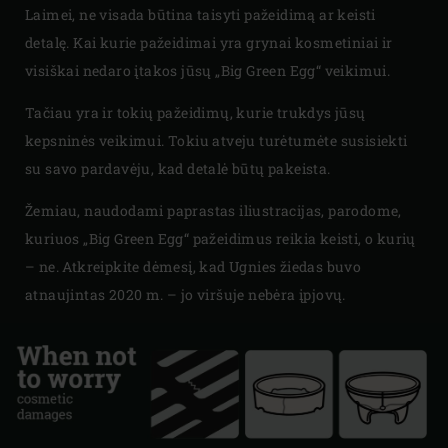
Laimei, ne visada būtina taisyti pažeidimą ar keisti
detalę. Kai kurie pažeidimai yra grynai kosmetiniai ir
visiškai nedaro įtakos jūsų „Big Green Egg“ veikimui.
Tačiau yra ir tokių pažeidimų, kurie trukdys jūsų
kepsninės veikimui. Tokiu atveju turėtumėte susisiekti
su savo pardavėju, kad detalė būtų pakeista.
Žemiau, naudodami paprastas iliustracijas, parodome,
kuriuos „Big Green Egg“ pažeidimus reikia keisti, o kurių
– ne. Atkreipkite dėmesį, kad Ugnies žiedas buvo
atnaujintas 2020 m. – jo viršuje nebėra įpjovų.