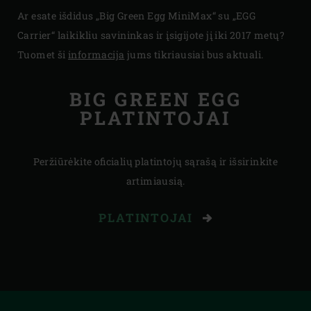
Ar esate išdidus „Big Green Egg MiniMax“ su „EGG
Carrier“ laikikliu savininkas ir įsigijote jį iki 2017 metų?
Tuomet ši
informacija
jums tikriausiai bus aktuali.
BIG GREEN EGG
PLATINTOJAI
Peržiūrėkite oficialių platintojų sąrašą ir išsirinkite
artimiausią.
PLATINTOJAI