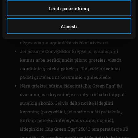
galėtų sukelti įtrūkimus, ypač kai „Big Green Egg“
Leisti pasirinkimą
yra įkaitusi.
Pelenų žarsteklį galite naudoti pelenų pertekliui iš
Atmesti
anglių pašalinti. Darykite tai tik tada, kai anglys
užgesusios, o ugniadėžė visiškai atvėsusi.
Jei neturite ConvEGGtor krepšelio, naudodami
ketaus arba nerūdijančio plieno groteles, visada
naudokite grotelių pakėlėją. Tai leidžia švelniai
padėti groteles ant keraminio ugnies žiedo.
Nėra griežtai būtina išdeginti „Big Green Egg“ iki
švarumo, nes kepsninėje esantys riebalai taip pat
suteikia skonio. Jei vis dėlto norite išdeginti
kepsninę (pavyzdžiui, jei norite ruošti patiekalą,
kuriam nereikia intensyvaus dūmų skonio),
išdeginkite „Big Green Egg“ 250°C temperatūroje 30
minučių. Keramikos nebūtina išdeginti iki baltumo.