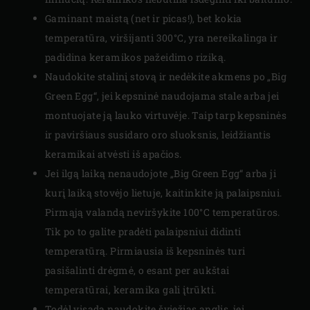
Gaminant maistą (net ir picas!), bet kokia
temperatūra, viršijanti 300°C, yra nereikalinga ir
padidina keramikos pažeidimo riziką.
Naudokite stalinį stovą ir nedėkite akmens po „Big
Green Egg“, jei kepsninė naudojama stale arba jei
montuojate ją lauko virtuvėje. Taip tarp kepsninės
ir paviršiaus susidaro oro sluoksnis, leidžiantis
keramikai atvėsti iš apačios.
Jei ilgą laiką nenaudojote „Big Green Egg“ arba ji
kurį laiką stovėjo lietuje, kaitinkite ją palaipsniui.
Pirmąją valandą neviršykite 100°C temperatūros.
Tik po to galite pradėti palaipsniui didinti
temperatūrą. Pirmiausia iš kepsninės turi
pasišalinti drėgmė, o esant per aukštai
temperatūrai, keramika gali įtrūkti.
Todėl visada naudokite šviežias anglis, jei