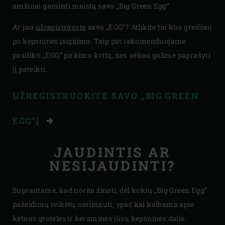
amžinai gaminti maistą savo „Big Green Egg“.
Ar jau
užregistravote
savo „EGG“? Atlikite tai kuo greičiau
po kepsninės įsigijimo. Taip pat rekomenduojame
pasilikti „EGG“ pirkimo kvitą, nes vėliau galime paprašyti
jį pateikti.
UŽREGISTRUOKITE SAVO „BIG GREEN
EGG“]
JAUDINTIS AR
NESIJAUDINTI?
Suprantame, kad norite žinoti, dėl kokių „Big Green Egg“
pažeidimų reikėtų nerimauti, ypač kai kalbama apie
ketaus groteles ir keramines jūsų kepsninės dalis.