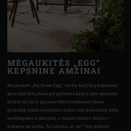
MĖGAUKITĖS „EGG“
KEPSNINE AMŽINAI
Kai perkate „Big Green Egg“, norite, kad jūsų kepsninės
garantija būtų tokia pat patikima kaip ir pats gaminys.
Būtent tai jūs ir gaunate! Mes suteikiame ribotą
garantiją visam naudojimo laikui visų keraminių dalių
medžiagoms ir gamybai, o visoms kitoms dalims –
pratęstą garantiją. Tai ramina, ar ne? Taip galėsite